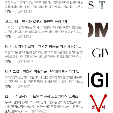
우선 저는 이 영화가 무슨 과학적 고증이니 영화를 찍다가 논문까지 발
적인 예로서 1980년대 초중반을 풍미했던 김은기 작가의 [변신로보
표하게 되었다느니 하는 식의 홍보방식이 맘에 들지 않습니다. 자칫 영
트]가 있다. 우선 이 작품은 현대코믹스 레이블의 대표적인 로봇 만화
화가 극사실주의적인 과학영화로 인식된다면 관객들은 영화에 드러나
영화/ㅇ
2014.11.10
로서 다수의 시리즈를 양산한 바 있는데, 1편에 해당하는 작품의 표지
는 비논리적인 부분들에 촉각을 곤두세우기 마련이니까요. 물론 영화
에는 [초시공요새 마크로스]의 발키리 일러스트가 당당하게 그려져 있
의 흥행이나 흥미유발을 위해서 어느 정도 필요한 부분은 있습니다만
다 -_-;;; 문제는 이 작품의 등..
오토마타 - 인간과 로봇의 불편한 공생관계
작품의 본질을 호도하는 정도에 이르면 오히려 독이 되는 경우가 많습
서기 2044년의 지구는 (역시나) 암울합니다. 태양 폭풍의 영향으로
니다. 물론 [다크 나이트]에서 보여주었듯이 크리스토퍼 놀란의 스타
지구의 사막화가 가속화되고 방사능이 널리 퍼져있어 살아 남은 인류
일이 리얼리티에 바탕을 두었다는 건 익히 알려진 사실입니다. [인터
는 작은 도시 안에서 간신히 생명을 유지할 뿐입니다. 그나마 이들의
영화/ㅇ
2014.10.24
스텔라] 역시 이런 스타일을 벗어나지 않습니다. 말하자면 현실 속에
삶이 유지될 수 있는건 오토마타라 불리는 로봇들이 인간대신 위험한
있을 법한 그럴 듯 함, 허구이긴 하나 이만하면 허황되지 않는다는 느
일들을 대신해 줘서 환경의 위협으로부터 보호받기 때문입니다. 오토
낌에 더 가까운 유사 리얼리즘이죠. 엄연히 다큐멘..
더 기버: 기억전달자 - 완벽한 평등을 이룬 세상은 과
마타에게는 두 가지 프로토콜이 심어져 있는데 그 한가지는 인간을 비
연 행복할까
최근 히어로물과 더불어 헐리우드 영화계의 또다른 흐름 중 하나는 영
롯한 생명체에 위해를 가하지 않는다는 것이며 또 한가지는 자신, 혹은
어덜트물입니다. 주로 원작이 있는 SF/판타지 장르로 젊은 관객층을
다른 로봇을 고치거나 개조할 수 없다는 조항입니다. 이 두 가지는 고
공략하는 작품들이죠. [헝거 게임] 시리즈를 비롯해 [다이버전트], [호
영화/ㄷ
2014.09.19
도의 지능을 가진 로봇이 혹여 인간에게 위협이 될 수 있는 상황을 사
스트], [메이즈 러너] 같은 작품들이 이런 부류에 속합니다. [트와일라
전에 방지하기 위한 최소한의 조치인 것이죠. 그런데 스스로를 수리할
잇]이나 [헝거 게임]은 꽤 성공적인 프렌차이즈로 자리잡았지만 사실
줄 아는 오토마타가 경찰에게 발견되어 사..
더 시그널 - 영화의 허술함을 관객에게 떠넘기지 말
이 작품들을 포함한 영 어덜트물은 국내에서 그리 환영받지 못하는 분
것
슈퍼스타가 등장하지 않는다거나, 신인 감독의 저예산 영화를 홍보하
위기입니다. 주 공략층의 정서 차이도 그렇겠지만 일반적인 헐리우드
는 관행 중의 하나는 다른 작품들의 명성을 빌리는 것입니다. “[디스트
블록버스터에 길들여진 관객들에게는 영 어덜트 영화 특유의 심심하
릭트9]을 능가하는 뛰어난 상상력!” 바로 [더 시그널]의 홍보에 사용
영화/ㄷ
2014.07.14
고 가벼운 느낌이 크게 와닿지 않는다는게 문제겠죠. 로이스 로우리의
된 이 문장처럼 말이죠. [디스트릭트9]이 갖는 이미지는 말 그대로 독
원작을 영화화한 [더 기버: 기억전달자]도 이러한 영 어덜트물로 기획
창적인 세계관과 가성비가 탁월한 특수효과 및 오락성과 풍자성을 고
된 영화입니다. 미국에서는 아동 문..
브이 - 전설적인 미드의 한국식 로컬라이징 코믹스
루 갖춘 작품성 등 신인급 감독이 헐리우드 상업영화에서 낸 성과를 손
누구나 인생에 있어서 기억속에 깊이 각인되는 영화 속 장면들이 있다.
쉽게 떠올리도록 하는 작품이니 [더 시그널]처럼 인지도가 떨어지는
가령 [용쟁호투]의 이소룡이 현란한 쌍절곤 묘기를 선보이는 장면이나
영화로선 그런 쪽으로 신선한 영화들을 찾는 관객에게 어필할만한 떡
[십계]에서 홍해가 갈라지는 장면, 최근에 와서는 [트랜스포머]의 고속
도서, 만화/ㄹ,ㅁ,ㅂ
2014.06.20
밥이 아닐 수 없습니다. 하지만 [더 시그널]은 적든 많든 [디스트릭트