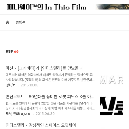
홈
방명록
SF
66
마션 - [그래비티]가 [인터스텔라]를 만났을 때
예로부터 화성은 영화속에서 대체로 생명체가 존재하는 행성으로 묘
사되었습니다. [토탈리콜]의 화성은 인류의 미래 거주지로 반란군과
독재자의 충돌이 그려지는 세계로 묘사되었고, [둠], [레드 플래닛],
영화/ㅁ
2015.10.08
[미션 투 마스], [화성의 유령들]은 모두 화성을 생명체가 사는 곳이거
나 인간이 이주해 살고 있는 곳으로 소개했었죠. 그래서인지 화성이라
변신로보트 - 80년대를 풍미한 로봇 피닉스 K를 아십
는 곳은 뭔가 진중한 탐사의 영역이라기 보다는 음모와 서스펜스가 넘
니까?
한국 로봇 만화에서 일본의 영향을 받은 작품들 가운데는 [달려라 마
치는 상상의 장소로 활용된 것이 사실입니다. 앤디 위어의 장편소설을
징가 X]나 [황금불사조와 라이징가]처럼 아예 캐릭터를 대놓고 카피한
영화화 한 [마션]은 이러한 화성의 공상적인 심상을 과감히 버리고 최
것이 있는가 하면, 일본 메카닉을 토대로 이를 변용해 나름의 리폼을
도서, 만화/ㄹ,ㅁ,ㅂ
2015.06.30
근 [그래비티], [인터스텔라]에서 시도되고 있는 리얼리즘적인 SF를
거친 경우도 있다. 어느 쪽이 되었든 저작권이라는 측면에서 보면 둘
지향하는 작품입니다. 말하자면 [그래비티]의 [인터스텔라] 버전이라
다 바람직 한 것은 아니나 후자의 경우 모방에서 오는 키치적 재미를
고 보면 딱 맞습니다. 그렇다고 유행..
인터스텔라 - 감성적인 스페이스 오딧세이
발견할 수 있다는 측면에서 접근해야 할 필요가 있다고 본다. 그 대표