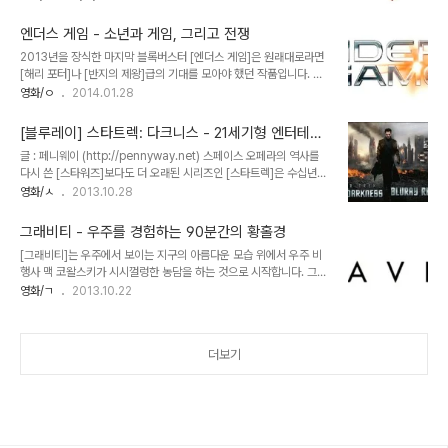
도로 변신장면 같은 것들 말이다. 필자는 여기에 1983년작 미니시리
9]처럼 제대로 지원을 받아 만든 상업영화와는 지향점이 다른 영화입
즈 [브이]를 포함시키고 싶다. [브이 V]는 NBC 방송에서 2부작 시리
니다. SF장르와 외계인 소재를 빼면 두..
엔더스 게임 - 소년과 게임, 그리고 전쟁
즈로 제작해 북미지역에서만 35%의 경이적인 시청률을 올린 작품이
2013년을 장식한 마지막 블록버스터 [엔더스 게임]은 원래대로라면
다. 이듬해 후속편인 3부작 [브이: 최후의 전투]는 전작을 뛰어넘는 인
[해리 포터]나 [반지의 제왕]급의 기대를 모아야 했던 작품입니다. 영
기를 모아 전 세계에 [브이] 신드롬을 일으키게 된다. 총 5부작에 달하
화에 투입된 1억 1천만 달러의 제작비도 그렇지만 원작 자체가 거의
영화/ㅇ
2014.01.28
는 미니시리즈의 대성공에 고무된 제작진은 아예 이 시리즈를 TV 정
20년 넘게 골수팬을 확보한 작품이다보니 당연히 많은 관심을 받았어
규방송으로 편성해 19부작 드라마로 방영하기까지 했다. 국내에서는
야 하는 작품이지요. 하지만 북미를 비롯한 전세계 성적은 매우 저조합
1985년 8월 KBS ..
[블루레이] 스타트렉: 다크니스 - 21세기형 엔터테인
니다. 이는 유독 한국에서만 힘을 못쓰는 [헝거게임] 시리즈와는 또다
먼트의 결정체
글 : 페니웨이 (http://pennyway.net) 스페이스 오페라의 역사를
른 양상입니다. 한마디로 영화 자체가 관객의 구미를 끌만한 요소를 갖
다시 쓴 [스타워즈]보다도 더 오래된 시리즈인 [스타트렉]은 수십년동
고 있지 못하다는 뜻이지요. 이 작품은 오슨 스캇 카드의 베스트셀러
안 트레키들의 열광적인 지지를 받으며 최장수 SF 프렌차이즈로 자리
영화/ㅅ
2013.10.28
엔더 위긴 시리즈 첫권인 '엔더의 게임'을 영화화한 작품입니다. 사실
잡았다. 허나 국내에서의 인지도나 인기는 그리 높은 편이 아니었는데,
관객은 이 영화를 보기에 앞서 원작이 냉전시대에 만들어졌다는 점에
아마도 그건 [스타트렉]이 활극 위주의 오락물이 아니라 인물간의 관
유의해야 할 필요가 있습니다. 현..
그래비티 - 우주를 경험하는 90분간의 황홀경
계와 과학적인 현상에 비중을 둔 드라마적 요소가 더 강한 작품이었고,
[그래비티]는 우주에서 보이는 지구의 아름다운 모습 위에서 우주 비
오리지널 시리즈를 공중파에서 접할 기회가 없었기 때문이지 않나 싶
행사 맥 코왈스키가 시시껄렁한 농담을 하는 것으로 시작합니다. 그리
다. 또 한가지 [스타트렉]은 방대한 세계관을 무한대로 확장해 간 만큼
고 또 한 명의 우주 비행사 라이언 스톤 박사가 허블 망웡경을 수리하
영화/ㄱ
2013.10.22
마니아들에게 있어서는 최고의 시리즈이지만 정작 일반 관객들에게는
면서 휴스턴의 미션 콘트롤 센터와 통신을 주고 받습니다. 위험천만해
진입장벽이 높을 수 밖에 없다는 딜레마를 안고 있기도 하다. 그런 의
보이는 일이지만 이들에게 있어 고요한 우주에서의 일상은 그저 평온
미에서 볼 때 J.J. ..
해 보입니다. 하지만 이내 영화는 무중력 상태의 우주에서 위기를 맞이
더보기
하는 생존 스릴러로 돌변합니다. 사실 최근에 우리는 꽤 많은 조난극을
접해왔습니다. 대니 보일의 [127시간]이나 이안 감독의 [라이프 오브
파이], M. 나이트 샤말란의 [애프터 어스], 그리고 2013 부산국제영
화제 초청작 [올 이즈 로스트]까지 고립된 인간의 생존투쟁을 그린 작
품이 최근들어 부쩍 늘어나는것..