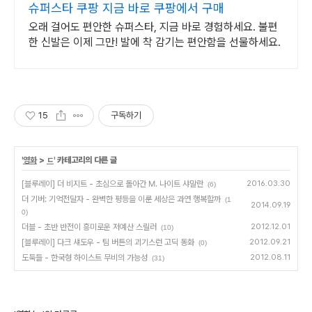
슈퍼스타 쿠팡 지금 바로 쿠팡에서 구매
오래 걸어도 편안한 슈퍼스타, 지금 바로 경험하세요. 불편
한 신발은 이제 그만! 발에 착 감기는 편안함을 선물하세요.
15
구독하기
'
영화
>
ㄷ
' 카테고리의 다른 글
[블루레이] 더 비지트 - 초심으로 돌아간 M. 나이트 샤말란
2016.03.30
(6)
더 기버: 기억전달자 - 완벽한 평등을 이룬 세상은 과연 행복할까
(1
2014.09.19
0)
더블 - 초반 반전이 흥미로운 저예산 스릴러
2012.12.01
(10)
[블루레이] 다크 섀도우 - 팀 버튼의 괴기스런 고딕 동화
2012.09.21
(0)
도둑들 - 한국형 하이스트 무비의 가능성
2012.08.11
(31)