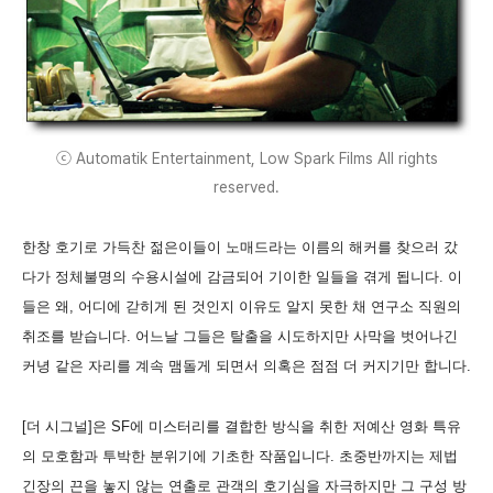
ⓒ Automatik Entertainment, Low Spark Films All rights
reserved.
한창 호기로 가득찬 젊은이들이 노매드라는 이름의 해커를 찾으러 갔
다가 정체불명의 수용시설에 감금되어 기이한 일들을 겪게 됩니다. 이
들은 왜, 어디에 갇히게 된 것인지 이유도 알지 못한 채 연구소 직원의
취조를 받습니다. 어느날 그들은 탈출을 시도하지만 사막을 벗어나긴
커녕 같은 자리를 계속 맴돌게 되면서 의혹은 점점 더 커지기만 합니다.
[더 시그널]은 SF에 미스터리를 결합한 방식을 취한 저예산 영화 특유
의 모호함과 투박한 분위기에 기초한 작품입니다. 초중반까지는 제법
긴장의 끈을 놓지 않는 연출로 관객의 호기심을 자극하지만 그 구성 방