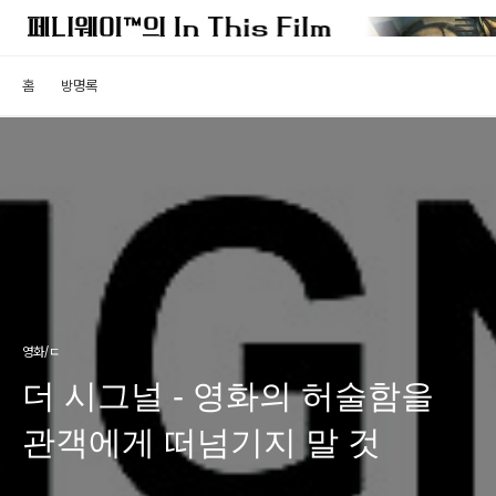
홈
방명록
영화/ㄷ
더 시그널 - 영화의 허술함을
관객에게 떠넘기지 말 것