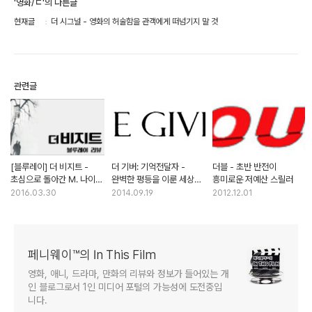
'영화/ㄷ'의 다른글
현재글
더 시그널 - 영화의 허술함을 관객에게 떠넘기지 말 것
관련글
[블루레이] 더 비지트 -
더 기버: 기억전달자 -
더블 - 초반 반전이
초심으로 돌아간 M. 나이트
완벽한 평등을 이룬 세상은
흥미로운 저예산 스릴러
샤말란
과연 행복할까
2016.03.30
2014.09.19
2012.12.01
페니웨이™의 In This Film
영화, 애니, 드라마, 만화의 리뷰와 정보가 들어있는 개
인 블로그로서 1인 미디어 포털의 가능성에 도전중입
니다.