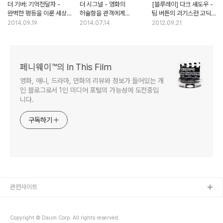
더 기버: 기억전달자 -
더 시그널 - 영화의
[블루레이] 다크 섀도우 -
완벽한 평등을 이룬 세상은
허술함을 관객에게
팀 버튼의 괴기스런 고딕
과연 행복할까
떠넘기지 말 것
동화
2014.09.19
2014.07.14
2012.09.21
페니웨이™의 In This Film
영화, 애니, 드라마, 만화의 리뷰와 정보가 들어있는 개
인 블로그로서 1인 미디어 포털의 가능성에 도전중입
니다.
구독하기
관련사이트
Copyright © Daum Corp. All rights reserved.