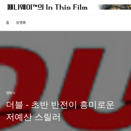
홈
방명록
영화/ㄷ
더블 - 초반 반전이 흥미로운
저예산 스릴러