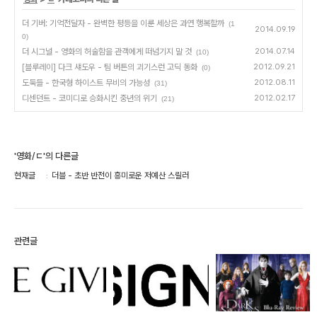
더 기버: 기억전달자 - 완벽한 평등을 이룬 세상은 과연 행복할까
(1
2014.09.19
0)
더 시그널 - 영화의 허술함을 관객에게 떠넘기지 말 것
2014.07.14
(10)
[블루레이] 다크 섀도우 - 팀 버튼의 괴기스런 고딕 동화
2012.09.21
(0)
도둑들 - 한국형 하이스트 무비의 가능성
2012.08.11
(31)
디센던트 - 코미디로 승화시킨 중년의 위기
2012.02.17
(21)
'영화/ㄷ'의 다른글
현재글
더블 - 초반 반전이 흥미로운 저예산 스릴러
관련글