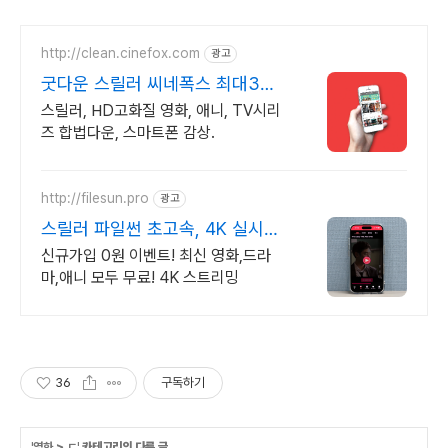
http://clean.cinefox.com
광고
굿다운 스릴러 씨네폭스 최대3만
원+10%추가적립
스릴러, HD고화질 영화, 애니, TV시리
즈 합법다운, 스마트폰 감상.
http://filesun.pro
광고
스릴러 파일썬 초고속, 4K 실시간
보기!
신규가입 0원 이벤트! 최신 영화,드라
마,애니 모두 무료! 4K 스트리밍
36
구독하기
'
영화
>
ㄷ
' 카테고리의 다른 글