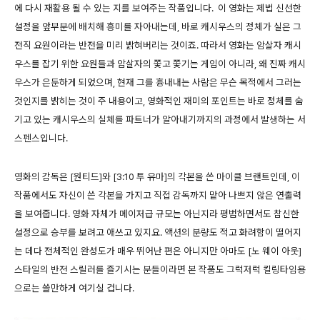
에 다시 재활용 될 수 있는 지를 보여주는 작품입니다. 이 영화는 제법 신선한
설정을 앞부분에 배치해 흥미를 자아내는데, 바로 캐시우스의 정체가 실은 그
전직 요원이라는 반전을 미리 밝혀버리는 것이죠. 따라서 영화는 암살자 캐시
우스를 잡기 위한 요원들과 암살자의 쫓고 쫓기는 게임이 아니라, 왜 진짜 캐시
우스가 은둔하게 되었으며, 현재 그를 흉내내는 사람은 무슨 목적에서 그러는
것인지를 밝히는 것이 주 내용이고, 영화적인 재미의 포인트는 바로 정체를 숨
기고 있는 캐시우스의 실체를 파트너가 알아내기까지의 과정에서 발생하는 서
스펜스입니다.
영화의 감독은 [원티드]와 [3:10 투 유마]의 각본을 쓴 마이클 브랜트인데, 이
작품에서도 자신이 쓴 각본을 가지고 직접 감독까지 맡아 나쁘지 않은 연출력
을 보여줍니다. 영화 자체가 메이저급 규모는 아닌지라 평범하면서도 참신한
설정으로 승부를 보려고 애쓰고 있지요. 액션의 분량도 적고 화려함이 떨어지
는 데다 전체적인 완성도가 매우 뛰어난 편은 아니지만 아마도 [노 웨이 아웃]
스타일의 반전 스릴러를 즐기시는 분들이라면 본 작품도 그럭저럭 킬링타임용
으로는 쓸만하게 여기실 겁니다.