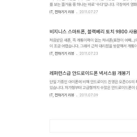
를 보는 즐거움 중 하나는 바로 '수다'입니다. 극장에서 영화
이건 뭐 정도에 따라 비매너적인 행동일 수 있겠습니다만), 
IT, 전자기기 리뷰
2011.07.27
는 재미가 없다면 사실 영화를 보는 맛이 있겠습니까. 나는 
면은 무슨 의미지? 하며 서로의 의견을 나누는 것이야말로
란 얘기지요. 인터넷의 전신이라 볼 수 있는 PC통신 시절
비지니스 스마트폰, 블랙베리 토치 9800 사
인기를 끌었던 만큼 영화에 대한 수다는 즐거운 일입니다.
소통하는 창구가 너무나도 많아졌습니다. 각종 포털내의 
처음받은 새폰, 즉 개통이력이 없는 처녀폰(표현이 어째...
를 ..
이 조금 어렵습니다. 그래서 근처 대리점을 방문해서 개통
하게 되는데, 이 블랙베리의 경우에는 조금 특이하더군요.
IT, 전자기기 리뷰
2011.07.23
공기기 상태의 블랙베리를 개통할 일이 얼마나 있겠습니까만
점'으로 지정된 곳에서만 개통이 가능하다는 겁니다. 그래
통을 못하고 발길을 돌려야 했지요. 며칠후 용산에 들릴일이 
레퍼런스급 안드로이드폰 넥서스원 개봉기
근처에 있는 블랙베리 개통점에 대한 안내를 받았는데, 용
다는 얘길 들었습니다. 그 중 전자랜드에 위치한 대리점을 
단일 기종인 아이폰에 비해 안드로이드 진영은 오픈OS의 
필 그날..
있습니다. 저가형부터 고급형까지 수많은 안드로이드폰이 쏟
무 종류가 많아서 어떤걸 사야할지 모르겠다고 하소연하기
IT, 전자기기 리뷰
2011.07.09
처음 입문하려는 사람에게는 각 폰들의 장단점과 특징을 
요. 또한 프로그램 개발자의 입장에서도 천자만별의 스펙을
기준을 두어야 할지 막막한 경우도 생깁니다. 그래서 필요한
다. 즉 하나의 표준으로 삼고 이를 중심으로 비교가 가능하
하는 기준이 될 수 있는 폰이 필요하다는 얘기지요. HTC
구글에서 직접..