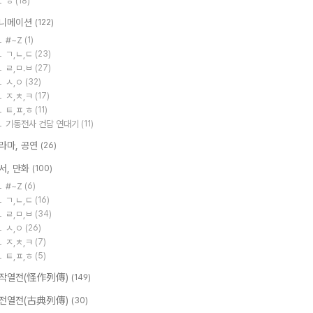
ㅎ
(18)
니메이션
(122)
#~Z
(1)
ㄱ,ㄴ,ㄷ
(23)
ㄹ,ㅁ.ㅂ
(27)
ㅅ,ㅇ
(32)
ㅈ,ㅊ,ㅋ
(17)
ㅌ,ㅍ,ㅎ
(11)
기동전사 건담 연대기
(11)
라마, 공연
(26)
서, 만화
(100)
#~Z
(6)
ㄱ,ㄴ,ㄷ
(16)
ㄹ,ㅁ,ㅂ
(34)
ㅅ,ㅇ
(26)
ㅈ,ㅊ,ㅋ
(7)
ㅌ,ㅍ,ㅎ
(5)
작열전(怪作列傳)
(149)
전열전(古典列傳)
(30)