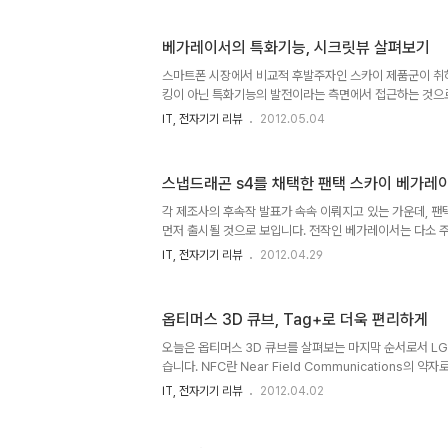
알바들의 분탕질로 인해 평점이 심각하게 왜곡된다면 신뢰
수 밖에 없다. 단적인 예로 영화 [클레멘타인]에 대한 모 
베가레이서의 특화기능, 시크릿뷰 살펴보기
늘 날짜 기준으로 평점이 무려 9.25다. 대다수 관객들에게
살라맨더의 비밀]은 9.27이다. 반면 개인적으로 최고의 도시
스마트폰 시장에서 비교적 후발주자인 스카이 제품군이 취
킹이 아닌 특화기능의 발전이라는 측면에서 접근하는 것으로
어가 돋보였던 모션인식과 더불어 베가레이서를 통해 선보인
IT, 전자기기 리뷰
2012.05.04
능 중 하나입니다. 이제 곧 베가레이서2가 출시될 예정이라
한 추후 스카이 스마트폰 라인업에는 시크릿뷰 기능이 필수
사생활 노출이 문제시되는 요즘 버스나 지하철, 또는 다른 
스냅드래곤 s4를 채택한 팬택 스카이 베가레
에서 문자는 물론이고 폰뱅킹이나 기타 여러가지 업무를 보
도 합니다. 특히나 디스플레이의 크기가 대형화되는 현 추세
각 제조사의 후속작 발표가 속속 이뤄지고 있는 가운데, 
률이 높지요. 베가..
먼저 출시될 것으로 보입니다. 전작인 베가레이서는 다소 
단연 돋보이는 세련된 디자인과 성능으로 히트작 반열에 오
IT, 전자기기 리뷰
2012.04.29
와 배터리 소모에 대한 단점을 지적받아 차기작에서 꼭 해결
번 시간에는 출시를 앞둔 베가레이서2의 특징을 살펴보는 
겠습니다. 보도자료등을 통해 뿌려지는 기본적인 사양들은
옵티머스 3D 큐브, Tag+로 더욱 편리하게
오면서 추가되었거나 눈여겨볼만한 변화에 대해서만 언급하
이 하드웨어 스펙경쟁을 합니다만, 저는 개인적으로 하드웨
오늘은 옵티머스 3D 큐브를 살펴보는 마지막 순서로서 LG
의미가 없다고 생각하는..
습니다. NFC란 Near Field Communications의 
는 말입니다. 이렇게만 말하면 저 같아도 못알아 듣죠 -_-;
IT, 전자기기 리뷰
2012.04.02
10cm이내의 근거리에서 비접촉방식으로 데이터를 전송하
교통카드 같은걸 연상하면 되겠지요? 그럼 이 기술을 스마
새로운 옵티머스 제품군에서는 NFC를 이용해 폰을 특정 