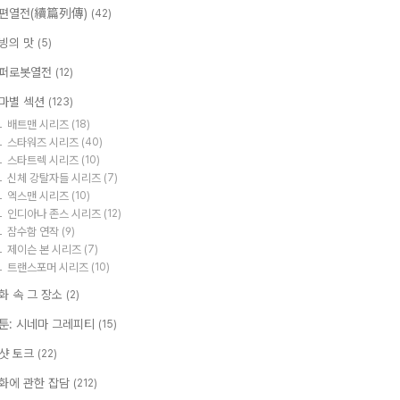
편열전(續篇列傳)
(42)
빙의 맛
(5)
퍼로봇열전
(12)
마별 섹션
(123)
배트맨 시리즈
(18)
스타워즈 시리즈
(40)
스타트렉 시리즈
(10)
신체 강탈자들 시리즈
(7)
엑스맨 시리즈
(10)
인디아나 존스 시리즈
(12)
잠수함 연작
(9)
제이슨 본 시리즈
(7)
트랜스포머 시리즈
(10)
화 속 그 장소
(2)
툰: 시네마 그레피티
(15)
샷 토크
(22)
화에 관한 잡담
(212)