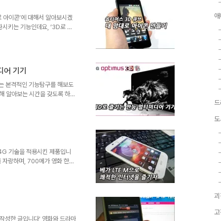
를 도입했습니다. 말로서는 잘 설
애
에 잠시 언급한 바 있는 ..
로 아이콘’에 대해서 알아보시겠
시키는 기능인데요, ‘3D로 보
 나만의 화면 구성을 해보도록
습니다. 예를 들어 [다크 나이
 각 아이콘에는 등장인물들의 얼
 말이죠. 효과음도 거기에 맞게
디어 기기
 있고요. 옵티머스 3D 큐브는
면과 아이콘들이 부속으로 설정되
터는 본격적인 기능탐구를 해보도
대해 알아보는 시간을 갖도록 하겠
드
3D 버튼을 3초간 누르거나 혹
D 스페이스로 들어가시면 여러가
도
, 3D 가이드, 유투브 3D,
길 수 있지요. 먼저 3D 게임으
Lets Golf 2, Asphalt
다. 특히..
인 4G 기술을 적용시킨 제품입니
 자랑하며, 700메가 영화 한편
죠. 점점 늘어나는 스마트폰 사용
는 돌파구로도 주목받고 있습니다.
 성능을 보여줄지, 만약 그렇다
괴
단히 살펴보는 시간을 갖도록 하
정해보겠습니다. 벤치비 앱을 통해
고
전파수신이 비교적 좋지 ..
작성한 글입니다' 영화와 드라마