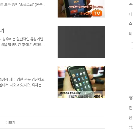
를 보는 중에 '소근소근' (물론
속
영화를 보고 나서 '와글와글'하
더
이게 좋았어 라든가, 아까 그 장
 영화가 주는 부수적인 즐거움이
슈
에도 영화 동호회와 영퀴방이 큰
용기
 시대가 바뀐 지금은 인터넷으로
테
영화 게시판도 그렇고 개인블로그
)의 경우에는 일반적인 유심기변
이력을 발생시킨 후에 기변처리를
 뭐 일반인이 개통이력없는 완전
, 여튼 블랙베리는 '전문 취급
서 근처에 있는 대리점에서는 개
있어 SK 114 상담원을 통해
산지역에는 총 3개의 개통점이 있
안내받아 그곳엘 갔지요. 근데 하
특성상 꽤 다양한 폰을 양산하고
아져 나오고 있지요. 혹자는 너
도 합니다. 아무래도 스마트폰에
가려내기가 쉽지는 않은 일이겠지
영
 가진 기기들 중에서 어떤것에
 것이 바로 '레퍼런스' 기기입니
웹
며 앱 개발이 이루어질 수 있도록
원
에서 내놓은 넥서스원은 출시당시
더보기
영