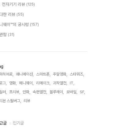
T, 전자기기 리뷰
(125)
다한 리뷰
(55)
니웨이™의 궁시렁
(157)
관함
(31)
ag
퍼히어로,
애니메이션,
스마트폰,
주말영화,
스타워즈,
로그,
영화,
페니웨이,
리메이크,
괴작열전,
IT,
릴러,
프리뷰,
만화,
속편열전,
블루레이,
모바일,
SF,
티븐 스필버그,
리뷰,
근글
인기글