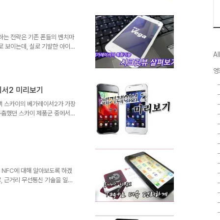
도에 있어서 심각한 결함을 가질
포털 영화사이트의 평점을 보자. 오
 폭탄수준의 평가를 받은 [영웅:
 스릴러 영화 중 한..
하는 전략은 기존 폰들의 벤치마
 보이는데, 실로 기발한 아이디
Al
 시크릿뷰 기능 역시 특화된 기
고 하는데, 베가레이서2를 비롯
영
적으로 탑재될 것으로 보입니다.
사람들이 쉽게 엿볼 수 있는 환경
이서2 미리보기
는 건 왠지 좀 부담스런 일이기
에서는 더욱 더 문제가 커질 확
팬택 스카이의 베가레이서2가 가장
주춤했던 스카이 제품군 중에서도
른 제품입니다. 그러나 발열문제
해야 할 과제로 남게 되었죠. 이
일종의 프리뷰 시간을 갖도록 하
 생략하고 베가레이서2로 넘어
기로 하죠. 수많은 스마트폰들
어의 수치상 스펙경쟁은 그리 큰
 NFC에 대해 알아보도록 하겠
약자로, 근거리 무선통신 기술을 일컫
; 쉽게 말해 전자태그를 이용해
는 기술을 뜻합니다. 쉽게말해
트폰에 어떻게 적용할 것이냐?
태그에 갖다 대는 것만으로 기존