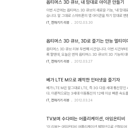
옵티머스 3D 큐브, 내 맘대로 아이콘 만들기
에 저장해 두었던 설정으로 자동변경시키도록 하는 Tag+
명이 되지 않으니 하나 하나 쉽게 풀어보도록 하지요. 첫 시간
이번 시간에는 옵티머스 3D 큐브의 새로운 기능, ‘내 맘대
습니다. 말 그대로 스마트폰의 앱 아이콘을 자기 맘대로 변환
고, 아이콘으로 간직한다’라는 광고문구처럼 보다 개성있는
IT, 전자기기 리뷰
2012.03.30
하겠습니다. 한때 윈도우 테마가 선풍적인 인기를 끈 적이 있
트] 테마를 설치하면 배경화면에는 조커의 모습이 깔리고,
굴이나 배트맨의 심볼로 이루어진 화면으로 구성되는 식으로
옵티머스 3D 큐브, 3D로 즐기는 만능 멀티미
윈도우를 종료하면 조커가 낄낄거린다든지 하는 걸로 바뀌어
칵테일 UI를 채용해 이런식으로 테마화면에 맞는 배경화
옵티머스 3D 큐브 리뷰 두번째 시간입니다. 이번 시간부
어 있습니다...
록 할텐데, 오늘은 먼저 옵티머스 3D 큐브의 3D 기능에 
습니다. 기본적인 3D 기능을 선택하기 위해서는 우측면의 
IT, 전자기기 리뷰
2012.03.27
은 홈화면에서 3D 스페이스 항목을 선택하면 됩니다. 3
지 3D 컨텐츠들이 준비되어 있습니다. 3D게임&응용프로그램
3D 갤러리, 3D 카메라 등 다양한 컨텐츠들을 입체적으로 즐
베가 LTE M으로 쾌적한 인터넷을 즐기자
로 들어가 보겠습니다. 옵티머스 3D 큐브에는 전작과 마찬가지로 
6, N.O.V.A. 이렇게 3종의 게임이 기본으로 탑재되어 있습니
베가 LTE M은 말그대로 LTE, 즉 3G 다음 세대 통신망
다. 이론적으로는 3세대 이동통신의 12배 이상 빠른 속도를
을 다운로드 받는데 1분이면 가능하다는 점을 내세우고 있
IT, 전자기기 리뷰
2012.03.24
자로 인해 포화상태에 이른 3G의 망부하를 해결할 수 있
과연 베가 LTE M은 4G의 빠른 속도를 체감하기에 충분한
면 그렇게 빠른 속도를 어떻게 활용할 수 있을지에 대해 간
TV보며 수다떠는 어플리케이션, 아임온티비
지요. 우선 직접적으로 베가 LTE M의 인터넷 속도를 측
실시간 측정한 값을 보도록 하죠. 측정장소는 제 사무실이며 
'이 리뷰는 아임온티비 어플리케이션 체험단으로 선정되어 