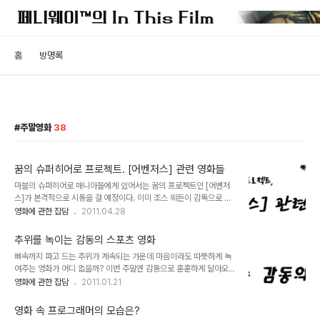
홈
방명록
주말영화
38
꿈의 슈퍼히어로 프로젝트. [어벤저스] 관련 영화들
마블의 슈퍼히어로 매니아들에게 있어서는 꿈의 프로젝트인 [어벤저
스]가 본격적으로 시동을 걸 예정이다. 이미 조스 웨든이 감독으로 선
임되어 2012년을 목표로 하고 있는 만큼 '어벤저스'를 온전히 즐기기
영화에 관한 잡담
2011.04.28
위해서라도 배경지식을 쌓아야 할 때다. 이번 주에는 개봉된 작품들 중
[어벤저스]에 출연할 슈퍼히어로들을 만나보는 시간을 갖도록 하자.
추위를 녹이는 감동의 스포츠 영화
아이언맨 - 존 파브로 [어벤저스]를 향한 가장 강력한 떡밥을 제공했
뼈속까지 파고 드는 추위가 계속되는 가운데 마음이라도 따뜻하게 녹
던 시작점. 군수업체로 제벌이 된 토니 스타크가 테러단체에 납치된 이
여주는 영화가 어디 없을까? 이번 주말엔 감동으로 훈훈하게 달아오를
후 아이언맨으로 거듭나면서 최첨단 테크놀러지 기술을 이용한 슈퍼
수 있는 스포츠 영화를 보는게 어떨까. 개봉작을 포함한 네 편의 영화
영화에 관한 잡담
2011.01.21
히어로가 된다는 이야기를 그렸다. 1편의 중간에 캡틴 아메리카의 방
를 소개하도록 하겠다. 글러브 - 강우석 국내 최초의 청각장애인 야구
패가 보이며, 마지막 쿠키씬에 SHIELD의 수장 닉 퓨리가 등장하면서
부로 등록된 성심학교 야구부의 감동적인 인간 승리의 드라마. 귀가 들
[어벤저스]의 가능성을 처음으로 알렸다..
영화 속 프로그래머의 모습은?
리지 않는 아이들로 구성된 야구부에 왕년의 야구스타지만 지금은 퇴