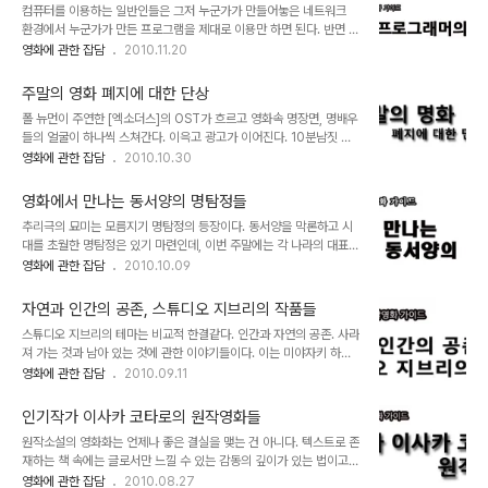
컴퓨터를 이용하는 일반인들은 그저 누군가가 만들어놓은 네트워크
물이 되어 버린 투수가 코치로 부임하면서 벌어지는 이야기를 기존 스
환경에서 누군가가 만든 프로그램을 제대로 이용만 하면 된다. 반면 프
포츠 영화의 안전한 공식으로 풀어낸 작품이다. 2시간 20분의 긴 러
로그램 개발자들은 입장이 다르다. 그들에게 있어 컴퓨터는 단지 흥미
영화에 관한 잡담
2010.11.20
닝타임이 다소 부담되긴 하지만 유머와 위트, 그리고 감동이 잘 조화되
나 편의성을 위한 도구가 아니라 삶의 방편이다. 이번 주에는 컴퓨터
어 크게 지루하지는 않다. 정재영이 [아는 여자]에 이어 다시금 야구선
프로그래머가 주인공으로 등장하는 세 편의 영화를 선정해 감상하는
수로 등장해 극의 흐름을 주도한다. 조금..
주말의 영화 폐지에 대한 단상
시간을 가져보자. 소셜 네트워크 - 데이빗 핀처 실화를 바탕으로 만든
폴 뉴먼이 주연한 [엑소더스]의 OST가 흐르고 영화속 명장면, 명배우
데이빗 핀처의 신작. 장르는 딱히 규정짓기가 모호한데, 일견 스릴러로
들의 얼굴이 하나씩 스쳐간다. 이윽고 광고가 이어진다. 10분남짓 지
서의 묘미도 있지만 전반적으로는 '페이스북'이라는 SNS 서비스의 창
루한 광고를 보고나면 드디어 시작한다. '주말의 명화'가. 지금으로부
영화에 관한 잡담
2010.10.30
업 비화를 다룬 드라마로 보는 편이 낫겠다. 페이스북의 창시자 마크
터 불과 10년전까지만 하더라도 안방극장의 주말영화 프로그램은 공
주커버그가 말려든 두건의 소송과 그 사건의 이면에 숨겨진 뒷 이야기
중파 TV방송에 있어서 빼놓을 수 없는 필수품 같은거였다. 극장은 엄
들을 속도감 넘치는 교차편집과 함께 데이빗 ..
영화에서 만나는 동서양의 명탐정들
두도 못내고 비디오 렌탈료 1000원이 아까워 주말을 기다리는 나같
추리극의 묘미는 모름지기 명탐정의 등장이다. 동서양을 막론하고 시
은 지지리 궁상도 있었을거고 딱히 주말의 늦은밤에 딱히 할 일이 없어
대를 초월한 명탐정은 있기 마련인데, 이번 주말에는 각 나라의 대표적
TV앞에 앉은 이들도 있었을 것이고, 여튼 '주말의 명화'는 1969년 8
인 명탐정이 등장하는 영화를 감상하는 시간을 갖도록 하자. 적인걸:
영화에 관한 잡담
2010.10.09
월 9일 [바렌티노]를 방영한 이래 40년이 넘는 장수 프로그램으로 자
측천무후의 비밀 - 서극 오랜만에 국내에 개봉되는 서극 감독의 작품.
리잡아 왔다. 그런데 그 '주말의 명화'가 어제부로 폐지되었단다. 그것
중국 역사 최초의 여황제 측천무후의 즉위를 앞두고 인체발화를 이용
도 마지막을 장식한 영화가..
자연과 인간의 공존, 스튜디오 지브리의 작품들
한 의문의 연속살인사건을 수사하는 적인걸의 활약을 그린 미스테리
스튜디오 지브리의 테마는 비교적 한결같다. 인간과 자연의 공존. 사라
무협 판타지물이다. 여기에 등장하는 적인걸은 실존 인물로 당나라 시
져 가는 것과 남아 있는 것에 관한 이야기들이다. 이는 미야자키 하야
대의 재상을 지난 정치인이지만 재상의 직위에 오르기 전 사법기관에
오 감독의 [바람의 계곡 나우시카] 이후 지속적으로 재기된 문제로서
영화에 관한 잡담
2010.09.11
서 관리인으로 재직하며 뛰어난 판결능력을 통해 명성을 쌓은 인물. 특
[모노노케 히메]에서 그 절정을 이뤘다. 실제로 문명의 발달과 함께 현
히 복잡한 사건을 해결하는 그의 추리력은 17000건이 넘는 판결에
지구상의 환경은 급속도로 위협을 받고 있으며, 이로 인한 폐해도 만만
서 단 한번의 오심을 남기지 않을 만큼 뛰어난 것..
인기작가 이사카 코타로의 원작영화들
치 않다는 걸 볼때 이같은 지브리표 애니메이션의 선구안은 꽤나 놀라
원작소설의 영화화는 언제나 좋은 결실을 맺는 건 아니다. 텍스트로 존
운 것이라 하겠다. 이번 주말에는 인간과 자연의 공존을 외치는 지브리
재하는 책 속에는 글로서만 느낄 수 있는 감동의 깊이가 있는 법이고
애니메이션과 함께 보내보도록 하자. 마루 밑 아리에티 - 요네바야시
이를 영상으로 옮긴다는 건 그만큼 관객들의 상상력을 제한한다는 뜻
영화에 관한 잡담
2010.08.27
히로마사 사실상 2선으로 물러선 미야자키 하야오가 후계 체제를 검