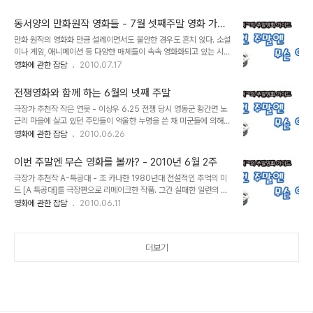
이기도 하다. 그럼에도 한 원작자의 소설을 세 번씩이나 영화화한 감독
증하기 위해 시험대에 올린 작품. 신예 요네바야시 히로마사 감독이 연
이 있으니 바로 나카무라 요시히로 감독. 그는 한 살 터울인 원작자 이
출을 담당해 지브리 특유의 동화적..
동서양의 만화원작 영화들 - 7월 셋째주말 영화 가이
사카 코타로의 작품 세 편을 영상으로 옮기며 작가와의 끈끈한 친분만
드
만화 원작의 영화화 만큼 설레이면서도 불안한 경우도 흔치 않다. 소설
큼이나 밀도높은 원작의 영화화를 이루어 냈다는 평가를 받았다. 이번
이나 게임, 애니메이션 등 다양한 매체들이 속속 영화화되고 있는 시점
주말에는 이사카 코타로의 원작을 영화로 옮긴 나카무라 요시히로의
이지만 그림과 텍스트가 공존하는 만화를 스크린으로 옮긴다는 것은
영화에 관한 잡담
2010.07.17
영화들을 감상해 보도록 하자. 집오리와 들오리의 코인로커 - 나카무
결코 만만한 일이 아니다. 이번 주말에는 최근 개봉된 [이끼]를 필두로
라 요시히로 대학생이 된 주인공이 자신의 애창곡인 밥 딜런의
만화에 기반한 영화 몇편을 감상해 보는 건 어떨까? 이끼 - 강우석 윤
Blowin’ in the wind를 따라 부르는..
전쟁영화와 함께 하는 6월의 넷째 주말
태호 원작의 웹툰을 영화화한 스릴러물. 탄탄한 내러티브와 긴장감이
극장가 추천작 작은 연못 - 이상우 6.25 전쟁 당시 영동군 황간면 노
살아 숨쉬는 원작의 세밀한 묘사에는 미치지 못한다는 것이 중평이지
근리 마을에 살고 있던 주민들이 억울한 누명을 쓴 채 미군들에 의해
만 그래도 오락적 요소와 추가된 '강우석표 상업영화'로서는 부족함이
몰살되다시피 학살당한 사건을 다룬 작품. 142명의 배우, 229명의
영화에 관한 잡담
2010.06.26
없다. 원작자가 애초부터 염두에 두었던 주인공 류해국 역의 박해일과
스탭이 참여한 본 작품은 송강호, 문소리, 문성근, 전혜진, 강신일 등
세간의 예상을 깨고 칠순 노인인 이장역으로 캐스팅된 정재영의 불꽃
스타급 배우들이 노게런티로 참여해 화제가 되었다. 아무것도 모른채
튀는 연기가 화면을 압도한다. 정통 스릴..
이번 주말엔 무슨 영화를 볼까? - 2010년 6월 2주
전쟁의 피해자가 된, 그리고 진실은 저너머에 묻혀 버린 민족의 비극을
극장가 추천작 A-특공대 - 조 카나한 1980년대 전설적인 추억의 미
심도있게 파헤진 작품이지만 의욕적인 제작과는 달리 전체적인 구성
드 [A 특공대]를 극장판으로 리메이크한 작품. 그간 실패한 일련의 리
면에서는 약간의 아쉬움을 남긴다. 6.25 전쟁 60주기를 맞아 재개
메이크 프로젝트와 비교해 보면 준수한 수준의 영화다. 경쾌한 팝콘무
영화에 관한 잡담
2010.06.11
봉. 60년 전, 사선에서 감독 박성미 (2010 / 한국) 출연 상세보기
비로서 아드레날린이 마구 솟구치는 마초액션의 진수를 보여주며 원
60년 전 전쟁에 참전했던 노인들이 남긴 당시의 상황에 대한 기록 다
작의 캐릭터를 현대적으로 잘 소화해낸 주연 4인방의 호연도 칭찬할
큐멘터리. 당시 영화를..
만하다. 듣기만해도 기분이 업되는 오리지널 주제가도 일품이다. 베스
더보기
트 키드 - 해럴드 즈워트 1980년대 청춘스타 랄프 마치오와 팻 모리
타가 주연해 총 3편까지 만들어진 동명의 카라데 영화를 리메이크 한
작품으로 이번에는 성룡과 제이든 스미스가 각각 스승과 제자 역을 맡
았다. 원작의 모티브를 가져와 현대의 실정에 맡게 각색을 했으며 성룡
의 정극연기를 볼 수 있다는 장점과 아버..