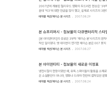
좋은 평가를 얻었다. 원작 '본 아이덴티티'에 대해선 기존
바, 이번 리뷰는 리메이크 작품과의 차이점을 중심으로 설명
2007년에 개봉된 헐리우드 영화의 두드러진 현상은 '3부
운데 '빅3'에 대한 언급을 많이 했고, 실제로 시리즈의 3
문일이었다. [스파이더맨3], [슈렉 3], [캐리비안의 해적
테마별 섹션/제이슨 본 시리즈
2007.08.29
기록했으며, 전편에 버금가는 속편들로서 극찬받았기에 더
그러나 아시다시피 결과는 다소 실망스러웠다. '빅3'가 모
보여주자 후발주자로 대기중인 [오션스 13]이나 [다이하드 
본 슈프리머시 - 첩보물의 다큐멘터리적 스타
안해지기 시작했다. 다행스럽게도 이러한 걱정은 기우로 끝났
드 4.0] 모두 기대 이상의 완성도를 보여주었기 때문이다. 그
[본 아이덴티티]의 성공은 3부작 '제이슨 본'시리즈의 원
적인 일이었다. 맷 데이먼이 연기한 제이슨 본은 007 못지
한 3부작으로서의 가능성을 활짝 열어놓았다. 하지만 [본 
테마별 섹션/제이슨 본 시리즈
2007.08.27
찬가지로 후속편에 대한 암시를 남기지 않은채 완결을 지었
을 염두해 두었는지의 여부가 불분명한 상황이었음을 말한다
위'로서의 가능성을 보인 [본 아이덴티티]를 그냥 놔둘 제작
본 아이덴티티 - 첩보물의 새로운 이정표
는 로버트 러들럼이 쓴 제이슨 본 시리즈의 두 번째 작품으
이었다. 전작의 리뷰에서 말했듯이, 덕 라이먼 감독의 [본 
냉전시절이 한창이었던 때, 유독 스파이들의 활동을 소재로
작..
은 소설뿐만이 아니라, 영화나 드라마 전반에 걸쳐있던 문화
제작된 007시리즈는 냉전시대의 대표적인 산물이다. 그러
테마별 섹션/제이슨 본 시리즈
2007.08.24
보전은 그 의미를 상실했다. 구소련이 붕괴된 이상 서방측
실공히 강력한 주적(主敵)을 잃었던 것이다. 이런 시대의
무기상인의 증가는 서방세계의 새로운 적을 만드는데 있어
가 되어주었다. [트리플 엑스]나 [트루 라이즈], 잭 라이언
이물이 어떤 방향으로 흘러가는지를 보여주는 단적인 예다.