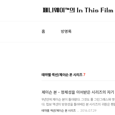
홈
방명록
테마별 섹션/제이슨 본 시리즈
7
제이슨 본 - 정체성을 이어받은 시리즈의 자기
9년만에 제이슨 본이 돌아왔다. 그것도 폴 그린그래스와 맷
다. 첩보 액션의 방향성을 틀어버린 본 시리즈의 귀환은 
이 아닐 수 없다. 다만 본 트릴로지의 숨은 주역들은 돌아오
테마별 섹션/제이슨 본 시리즈
2016.07.29
작을 초월 각색했던 토니 길로이와 세컨 유닛의 댄 브래들리