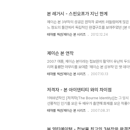
돌아온 [제이슨 본]은 기존 시리즈-엄밀히 말하면 [본 얼티
일한 플롯에 순서와 배경, 인물만 바뀌어 있다. 속편이 전
본 레거시 - 스핀오프가 지닌 한계
이 부분이 문제될 건 없어 보인다. 여전히 기억상실의 후유
살릴 단서가 하나 주어지고, 오랜 침묵 끝에 모습을 드러낸 
제이슨 본 3부작의 성공은 원작자 로버트 러들럼에게 많은 
집..
느 정도의 틀안에서 독립적인 완결구조를 보여주었던 [본 
두 편은 온전히 토니 길로이의 머리 속에서 나온 창작물로 
테마별 섹션/제이슨 본 시리즈
2012.12.24
로 보면 첩보원 제이슨 본의 일대기적인 성격을 띈 소설판
찾아나가는 영화판의 완성도가 훨씬 훌륭했다는 것을 부인하
[본 레거시]는 로버트 러들럼의 오리지널이 아닌 에릭 반
제이슨 본 연작
의 속편이지만 영화판의 관점에서는 본 시리즈의 새로운 창
로이의 작품이므로 어떤 면으론 본 시리즈의 적통(嫡統)에
2007 여름, 제이슨 본이라는 첩보원의 활약이 유난히 
자 폴 그린그래스와 ..
리며 훌륭한 마무리를 보여준 '제이슨 본 삼부작'은 맷 데
이먼과 폴 그린그래스라는 재능있는 감독의 연출로 인해 2
테마별 섹션/제이슨 본 시리즈
2007.10.13
는 다소 차이가 있는 것이 아쉬움으로 남기도 하지만 또한
로 제이슨 본 삼부작의 매력입니다. 이제 기억을 잃어 버린
맷 데이먼 이전의 또한명의 제이슨 본, 리처드 챔벌레인의 오
저격자 - 본 아이덴티티 와의 차이점
1988년작인 [저격자(The Bourne Identity)]는 그
선풍적인 인기를 모은 두 배우가 출연해 화제를 모은 작품이
서 많은 팬들을 얻었던 리처드 챔벌레인과 시드니 쉘던 원작
테마별 섹션/제이슨 본 시리즈
2007.08.31
클린 스미스 주연의 [저격자]는 이같은 인기상승에 힙입어
기억된다. 2002년작 [본 아이덴티티]와 같은 원작을 토대
다른 제목을 언급할려니 참...ㅡㅡ;;)는 예상대로 원작소
본 얼티메이텀 - 첩보물 최고의 3부작을 완결