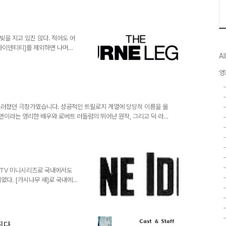
메이텀]-의 자기복제다. 거의 동
편보다 좋았던 몇 안되는 케이스라
증에 시달리는 본에게 기억을 되
본의 등장으로 CIA는 발칵 뒤
빚을 지고 있진 않다. 적어도 어
아이덴티티]를 제외하면 나머지
Al
봐야할 테니까 말이다. 결과적으
 보다는 일관된 주제로 정체성을
영
긴 어렵다. 시리즈의 4편인
 러스트베이더의 이른바 후계형식
작자라고도 볼 수 있는 토니 길
 해당하는 셈이다. 문제는 연출
두드러졌던 극장가였습니다. 성공적인 트릴로지 계열에 당당히 이름을 올
이먼이라는 영리한 배우와 로버트 러들럼의 뛰어난 원작, 그리고 덕 라
1세기형 첩보물의 이정표를 제시하는 쾌거를 이뤘습니다. 비록 원작과
편으로는 영화로서 가질 수 있는 새로운 장점으로도 부각되는 것이 바
 첩보원 본의 자아를 찾아나서는 여행에 여러분을 초대합니다. 더불어
리지널 [본 아이덴티티]도 소개하니 ..
 당시 TV 미니시리즈로 국내에서도
었다. [가시나무 새]로 국내에
의 [천사의 분노]로 유명한 재
 제법 빨리 공중파를 탔던 영화로
로 한 [저격자](같은 원제를 두고
설의 탄탄한 시나리오를 바탕으로
짓다