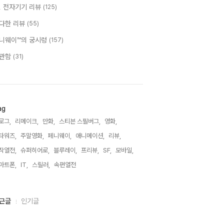
T, 전자기기 리뷰
(125)
다한 리뷰
(55)
니웨이™의 궁시렁
(157)
관함
(31)
ag
로그,
리메이크,
만화,
스티븐 스필버그,
영화,
타워즈,
주말영화,
페니웨이,
애니메이션,
리뷰,
작열전,
슈퍼히어로,
블루레이,
프리뷰,
SF,
모바일,
마트폰,
IT,
스릴러,
속편열전,
근글
인기글