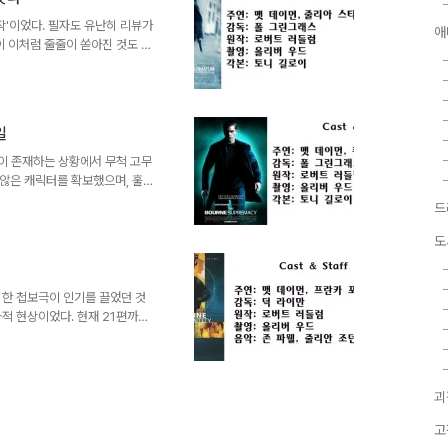
의 리뷰들을 통해 충분히 설명했는
을 해나가겠다...
작'이었다. 필자도 유난히 리뷰가
애
편이 이처럼 줄줄이 쏟아진 것도 드
 3]는 전작들이 메가톤급 히트를
욱 기대를 모았던 작품들이었다.
두 기대치에 못미치는 완성도를
4.0] 등의 후속작들도 차츰 불
일
는데, [오션스 13]과 [다이하
리고 또 하나의 3..
작이 존재하는 상황에서 무척 고무
 않은 캐릭터를 확보했으며, 훌륭
아이덴티티]는 TV판 영화와 마
드
으며, 이는 초기 제작당시 속편
. 그러나 '황금알을 낳는 거
도
사가 아니었다. [본 슈프리머시]
로, 영화화 되는것은 이번이 처음
아이덴티티]는 TV판에 비하면 원
 한 첩보극이 인기를 끌었던 것
적 현상이었다. 현재 21편까지
나 냉전시대가 끝나고 이러한 첩
의 상징적인 악당이 사라지자 명
 변화에 맞춰 테러리즘의 확산과
서 더할나위 없이 좋은 소재거리
괴
 시리즈 등은 탈 냉전시대의 스파
고
 세계 첩보활동의 중심지로 포장