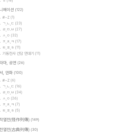
ㅎ
(18)
니메이션
(122)
#~Z
(1)
ㄱ,ㄴ,ㄷ
(23)
ㄹ,ㅁ.ㅂ
(27)
ㅅ,ㅇ
(32)
ㅈ,ㅊ,ㅋ
(17)
ㅌ,ㅍ,ㅎ
(11)
기동전사 건담 연대기
(11)
라마, 공연
(26)
서, 만화
(100)
#~Z
(6)
ㄱ,ㄴ,ㄷ
(16)
ㄹ,ㅁ,ㅂ
(34)
ㅅ,ㅇ
(26)
ㅈ,ㅊ,ㅋ
(7)
ㅌ,ㅍ,ㅎ
(5)
작열전(怪作列傳)
(149)
전열전(古典列傳)
(30)