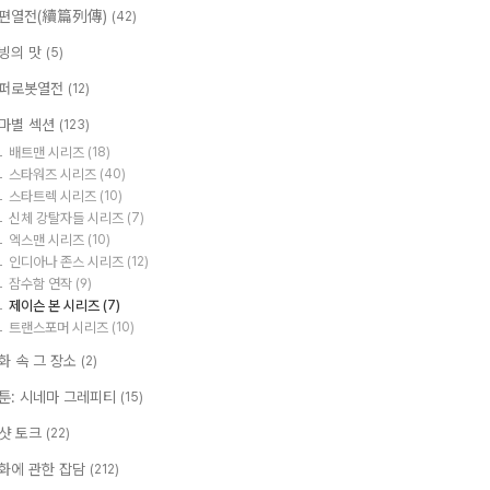
편열전(續篇列傳)
(42)
빙의 맛
(5)
퍼로봇열전
(12)
마별 섹션
(123)
배트맨 시리즈
(18)
스타워즈 시리즈
(40)
스타트렉 시리즈
(10)
신체 강탈자들 시리즈
(7)
엑스맨 시리즈
(10)
인디아나 존스 시리즈
(12)
잠수함 연작
(9)
제이슨 본 시리즈
(7)
트랜스포머 시리즈
(10)
화 속 그 장소
(2)
툰: 시네마 그레피티
(15)
샷 토크
(22)
화에 관한 잡담
(212)