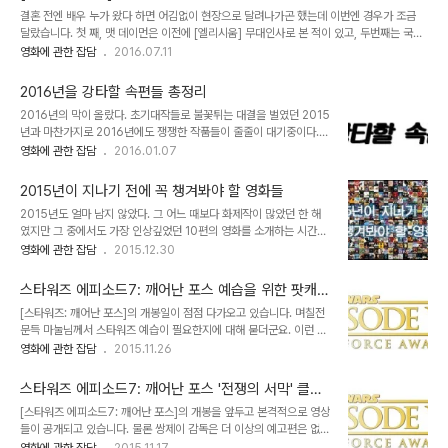
봉명을 채택한 한국이지만 여하튼 빈 디젤이 [트리플 엑스]로 돌아온
결혼 전엔 배우 누가 왔다 하면 어김없이 현장으로 달려나가곤 했는데 이번엔 경우가 조금
다. 2편에서 작전 수행 중 사망으로 처리되었으나 죽은 사람 살려내는
달랐습니다. 첫 째, 맷 데이먼은 이전에 [엘리시움] 무대인사로 본 적이 있고, 두번째는 국내
건 헐리우드에선 식은 죽 먹기. 익스트림 스포츠와 첩보물의 결합으로
업체들이 기획한 내한행사치고 제대로 된 적이 없었기 때문에 전혀~ 기대하질 않았거든요.
영화에 관한 잡담
2016.07.11
큰 반향을 일으켰던 [트리플 엑스]의 직계 후속작-제발 2편은 잊자-
이번에 가게 된 이유는 [제이슨 본]도 아닌 [본 얼티메이텀] 리마스터링 판을 무려 '스타리움
이니만큼 기대도 크다. 다만 전작으로부터 15살이나 더 먹어버린 빈
관'에서 볼 수 있는 기회였기 때문입니다. 그렇더라도 기왕에 갔으니 얼굴이나 좀 볼까 했는
디젤의 액션이 살아날지는 다..
2016년을 강타할 속편들 총정리
데, 웬걸.. 이미 행사장은 인산인해로 가득했습니다. ㅎㅎ 하긴 맷 데이먼 정도면 이 정도 인
2016년의 막이 올랐다. 초기대작들로 불꽃튀는 대결을 벌였던 2015
파는 당연하겠지요. 게다가 이번엔 알리시아 비칸데르도 왔으니... (개인적으로는 알리시아
년과 마찬가지로 2016년에도 쟁쟁한 작품들이 줄줄이 대기중이다.
비칸데르가 아니라 줄리아 스타일즈가 왔어야 했다고 생각하지만) 이번에는 좀 특..
그 중에서도 특별히 기대를 한 껏 모으고 있는 속편들에는 어떤 것들이
영화에 관한 잡담
2016.01.07
있는지 살펴보고자 한다. 순서는 무순이다. 쿵푸 팬더 3 [슈렉] 시리즈
와 더불어 드림웍스의 간판 프렌차이즈인 [쿵푸 팬더]의 세번째 작품.
2015년이 지나기 전에 꼭 챙겨봐야 할 영화들
다소 김빠진다는 평을 받았던 2편의 여인영 감독과 [미 앤 마이 섀도
2015년도 얼마 남지 않았다. 그 어느 때보다 화제작이 많았던 한 해
우]의 알레산드로 칼로니 감독이 공동연출을 맡았다. 전편의 주역들이
였지만 그 중에서도 가장 인상깊었던 10편의 영화를 소개하는 시간을
대부분 성우로 컴백하는 가운데, [위플래쉬]로 최근 주가를 높이고 있
갖도록 하겠다. 리스트에 오른 작품들은 제작년도가 아니라 개봉일을
영화에 관한 잡담
2015.12.30
는 J.K. 시몬스가 새로운 악당으로 참여한다. 잃어버린 줄 알았던 아버
기점으로 2015년에 상영된 작품들을 선정했으며, 순전히 개인적인
지를 만난 포와 함께 팬더들의 마을을 지켜내는 포의 모험담. 배트맨
취향을 반영해 리스트를 작성한 것이므로 작품성이나 객관적 지표와
대 슈퍼맨: 저스티스의..
스타워즈 에피소드7: 깨어난 포스 예습을 위한 팟캐스
는 별개라는 것을 염두에 두시기 바란다. 순서는 무순위다. 매드맥스:
트 소개
[스타워즈: 깨어난 포스]의 개봉일이 점점 다가오고 있습니다. 며칠전
분노의 도로 아마 2015년을 결산하면서 이 영화를 리스트에 넣지 않
문득 마눌님께서 스타워즈 예습이 필요한지에 대해 묻더군요. 이런 질
은 평론가나 블로거는 거의 없을 것이다. 오래된 시리지를 현대로 들고
문이 오면 고민에 빠집니다. 연대순으로 1,2,3 그리고 4,5,6 순으로
영화에 관한 잡담
2015.11.26
오면서 ‘온고지신 溫故知新’의 정신이 무엇인지를 몸소 보여준 거장
봐야 하나? 아님 개봉순인 4,5,6,1,2,3 순으로 봐야 하나? 개인적으
조지 밀러의 걸작. 숨막히는 추격전 속에 기승전결의 모든 내러티브를
로는 개봉순으로 예습(혹은 복습)하는 걸 추천합니다만 이 얘길 마눌
쏟아부은 영화적 구성이 무척이나 대담..
스타워즈 에피소드7: 깨어난 포스 '전쟁의 서막' 클립
님께 했더니 애 키우기 바쁜데 그걸 언제 다 보냐며 고개를 절레절레...
공개 (한글자막)
[스타워즈 에피소드7: 깨어난 포스]의 개봉을 앞두고 본격적으로 영상
ㅜㅜ 결국 복습은 혼자 몰래 하기로 하고... 암튼 일곱번째 에피소드이
들이 공개되고 있습니다. 물론 쌍제이 감독은 더 이상의 예고편은 없을
자 세번째 트릴로지의 첫 작품인 [스타워즈: 깨어난 포스]를 감상하면
것이라고 못을 박은 상태라 새로운 예고편을 볼 순 없겠지만 TV 스팟