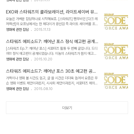
영화에 관한 잡담
2015.11.17
서 과거의 [스타워즈] 역사를 알고 보느냐, 모르고 보느냐의 차이는 굉
을 통해 좀 더 많은 힌트를 보여줄 것으로 예상됩니다. 이번에 공개된
장히 클 것으로 보입니다. 더군다나 감독이 J.J. 애이브람스인데, 이
'전쟁의 서막' 클립 영상도 TV 스팟으로 나온 것인데, 자세히 보시면
양반이 ..
EXO와 스타워즈의 콜라보레이션, 라이트세이버 뮤직
몇몇 추가 장면들이 눈에 띕니다. 핀과 레이가 통성명하는 장면이나 밀
비디오
오늘은 가벼운 잡담하나로 시작해보죠. [스타워즈] 팬무비인 [다크 레
레니엄 팰곤의 비행씬 등이 추가되었으며, 한 솔로가 레이에게 무언가
저렉션]의 오프닝에서는 한 제다이가 광선검 즉 라이트 세이버를 조립
를 건네는 장면은 두근두근하네요. 또 한가지 유념할 점은 아직까지 루
하는 장면으로 시작됩니다. 제다이의 주 무기인 라이트세이버는 [스타
영화에 관한 잡담
2015.11.13
크 스카이워커의 모습은 보이지 않는다는 겁니다. 일부의 예상처럼 다
워즈]라는 영화를 특징짓는 하나의 상징으로 자리 잡았고 이후 [기동
크사이드로 가버린 루크가 될 것인지, 아니면 스승 요다의 포지션으로
전사 건담]에서 빔 샤벨로 변용되는 등 여러 작품들에 영향을 주기도
한발 물러선 멘토로 등장할 것..
스타워즈 에피소드7: 깨어난 포스 정식 예고편 공개
했지요. [스타워즈 Ep.4: 새로운 희망]에서 라이트세이버는 크게 두가
(한글자막)
[스타워즈 Ep.7: 깨어난 포스] 서포터즈 활동 두 번째 글입니다. 드디
지 색상이 사용되었습니다. 오비완과 루크가 사용하는 파란색과 다스
어!!! 정식 예고편이 공개되었습니다. 이놈의 스타워즈가 뭔지 예고편
베이더가 사용하는 빨간색 광선검이었지요. 이것이 발전해 [제다이의
의 프리뷰까지 공개되면서 뜸을 들이다가 오늘 모습을 드러냈네요. 보
영화에 관한 잡담
2015.10.20
귀환]에서는 녹색 광선검까지 등장하게 됩니다. 세월이 흘러 프리퀄
시면 알겠지만 예고편만으로 보면 그야말로 충격과 경악, 그리고 감동
삼부작으로 넘어오면 마스터 윈두가 쓰는 보라색 광선검도 나오는데
의 도가니입니다. 기대치는 여전히 상승중입니다만 솔직히 J.J 에이
요, 이 광선검의 색상에 관해 조지 루카스는 그..
스타워즈 에피소드7: 깨어난 포스 30초 예고편 공개
브람스가 이 정도로 때깔좋게 뽑아낼 줄은 몰랐습니다. 완전 클래식한
(한글자막)
가뜩이나 영화 볼 시간도 없고, 글 쓸 시간은 더더욱 없어서 요즘은 무
그 때 그 감흥 그대로네요. 메인은 소녀와 스톰 트루퍼스 복장을 했던
슨 영화 이벤트 제안이라든지, 시사회 제안이라든지, 서포터즈 제의를
흑인 두 명으로 나갈 듯 하고, 여기에 한 솔로를 비롯한 올드 멤버들,
모조리 거절하고 있습니다. 그런데.... 그 왜 있잖습니까. 영화 [대부]의
영화에 관한 잡담
2015.08.10
그리고 오스카 아이작을 중심으로 한 저항군 세력과 새로운 빌런인 카
명대사 중 이런 말이 있죠 "거절할 수 없는 제안을 하지". 얼마전 제가
이로 렌이 중심 인물이 될 것 같습니다. 무엇보다 의아한 건 루크 스카
그 제안을 받았습니다. 아직 개봉이 4개월 남짓 남은 [스타워즈 Ep.7:
이워커의 모습이 R2-D2를..
깨어난 포스]의 서포터즈가 되어줄 수 있겠냐고요. 그냥 앞뒤 안가리
더보기
고 하겠다고 했습니다. -_-;;; 앞으로 다른 건 몰라도 [스타워즈] 관련
포스팅은 좀 자주 올릴듯 합니다. 그 첫번째로 한글 자막 예고편을 포
스팅합니다. 공식적으로 포스팅을 허가받았기 때문에 저작권 신경 안
쓰고 올릴 수 있어 좋네요^^ ⓒ Lucas Film LTD./ Disne..