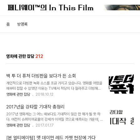
홈
방명록
영화에 관한 잡담
212
백 투 더 퓨처 더빙판을 보다가 든 소회
개인적으로 더빙판 녹화 소스를 조금 가지고 있습니다. 영화를 어렸을
때부터 접할 수 있엇던 이유는 TV에서 적당히 다 잘라주고 더빙해서
틀어준 외화 덕분이었고, 또 과거 외화 골든제너레이션 시절의 성우들
영화에 관한 잡담
2018.10.12
은 하나같이 개성있는 목소리를 갖고 있었거든요. 얼마전 휴일에 느긋
하게 [백 투 더 퓨처] 1편의 더빙본을 감상했더랬습니다. 참고로 이 작
2017년을 강타할 기대작 총정리
품은 공중파에서도 몇 차례 방영되었었는데, 제가 본 건 최초 방영본
2017년 영화계는 그 어느 때보다도 기대작이 많은 한 해가 될 듯 하
그러니까….1990년 신년특선영화로 KBS에서 방영을 해줬었지요. 근
다. 여전히 슈퍼히어로물의 강세가 이어질 것으로 예측되는 가운데, 쟁
데 이번에 보면서 한 가지 잊혀졌던 기억이 떠올랐습니다.. 영화가 시
쟁한 속편들과 대작들이 치열한 경쟁을 벌인다. 과연 어떤 작품들이 올
영화에 관한 잡담
2017.01.17
작됩니다… 아날로그 스러운 폰트가 정겹습니다.. 뭐 여기까진 자연스
해의 극장가를 뜨겁게 달굴 것인지 알아보도록 하자. 트리플 엑스 리턴
러운데…. 이 장면 다 아시죠. 마티가 큰 스피커 앞에서 출력을 최대로
즈 ‘젠더 케이지의 귀환’이라는 부제를 지우고 ‘리턴즈’라는 밋밋한 개
걸어놓고 뻘 짓(…)허는 장면...
[본 얼티메이텀] 맷 데이먼 레드 카펫 현장에 가다