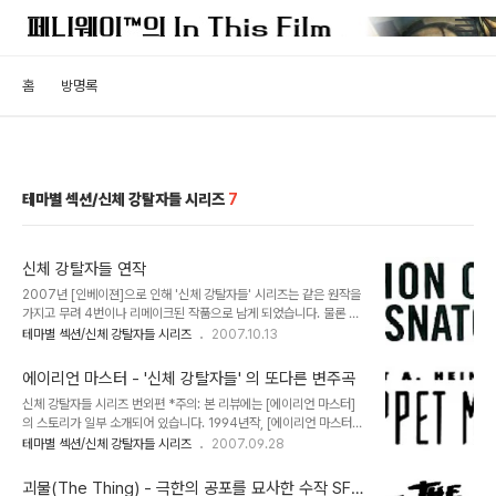
홈
방명록
테마별 섹션/신체 강탈자들 시리즈
7
신체 강탈자들 연작
2007년 [인베이젼]으로 인해 '신체 강탈자들' 시리즈는 같은 원작을
가지고 무려 4번이나 리메이크된 작품으로 남게 되었습니다. 물론 잭
피니의 원작소설을 바탕으로 한 영화는 4편이지만 외계인들에게 신체
테마별 섹션/신체 강탈자들 시리즈
2007.10.13
를 빼앗기는 것을 모티브로 제작된 수많은 파생작들을 합치면 셀 수 없
이 많습니다. 이번 기회를 빌어 과연 인체를 강탈하는 에이리언의 이야
에이리언 마스터 - '신체 강탈자들' 의 또다른 변주곡
기기 왜 매력이 있는지, 그 이야기의 배경에는 어떠한 의미가 내포되어
신체 강탈자들 시리즈 번외편 *주의: 본 리뷰에는 [에이리언 마스터]
있는지 간략하게나마 살펴보고자 합니다. 신체 강탈자들 연작 리뷰 1.
의 스토리가 일부 소개되어 있습니다. 1994년작, [에이리언 마스터]
우주의 침입자 2.외계의 침입자 3.바디 에이리언 4.인베이젼 번외편.
는 '신체 강탈자들' 시리즈의 3번째 작품인 [바디 에이리언]이 나온 직
테마별 섹션/신체 강탈자들 시리즈
2007.09.28
에이리언 마스터 번외편. 괴물(The Thing)
후에 만들어진 영화로서 그동안 '신체 강탈자들' 류의 작품들을 접해온
관객에게는 이 작품이 아류작 정도로 생각되어 지는 것도 무리는 아닐
괴물(The Thing) - 극한의 공포를 묘사한 수작 SF