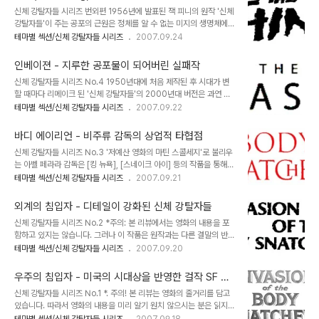
것이다. 하지만 [에이리언 마스터]는 'SF계의 셰익스피어'로 불리는
호러물
신체 강탈자들 시리즈 번외편 1956년에 발표된 잭 피니의 원작 '신체
로버트 A. 하인라인의 소설 '퍼펫 마스터즈 (The Puppet
강탈자들'이 주는 공포의 근원은 정체를 알 수 없는 미지의 생명체에
Masters)'에 기초를 두고 있으며 (그래서인지 원제목도 Robert A.
의해 자아를 빼앗기고 본체는 파괴된채 자신과 동일한 또하나의 복제
테마별 섹션/신체 강탈자들 시리즈
2007.09.24
Heinlein's The Puppet Masters로서 하인라인의 원작임을 강조
품이 또다른 오리지널이 되어 돌아다닌다는 점이었다. 이같은 SF 공
하고 있다), 원작도 잭 피니의 소설보다 앞서 발표되었다. (국내에는 ..
포물은 사실 잭 피니의 '신체 강탈자들' 이전부터 널리 사용되었던 소
인베이젼 - 지루한 공포물이 되어버린 실패작
재였다. 단지 돈 시겔 감독의 영화가 널리 알려지고, 이것이 자주 리메
신체 강탈자들 시리즈 No.4 1950년대에 처음 제작된 후 시대가 변
이크 되면서 잭 피니의 작품이 상대적인 우위에 섰던 것은 사실이지만,
할 때마다 리메이크 된 '신체 강탈자들'의 2000년대 버전은 과연 어
1938년에 발표된 존 W. 캠벨 주니어(John W. Campbell Jr.)의
떨까? 이미 관객들이 다 알고 있는 내용을, 그것도 3번이나 반복한 이
테마별 섹션/신체 강탈자들 시리즈
2007.09.22
중편소설 "거기 누구냐? (Who Goes There?)"나 로버트 A. 하인
상, 더 무슨 신선함을 이끌어 낼 수 있을까? '신체 강탈자들' 시리즈의
라인의 1951년작 "퍼펫 마스터즈 (The Puppet Masters): ..
3번째 리메이크이자 4번째 작품인[인베이젼]의 감독은 독일 출신의
바디 에이리언 - 비주류 감독의 상업적 타협점
올리버 히르비겔에게 돌아갔다. [익스페리먼트]로 평단의 호평을 받은
신체 강탈자들 시리즈 No.3 '저예산 영화의 마틴 스콜세지'로 불리우
이 감독은 [히틀러와 제3 제국의 종말]등 독특한 시각의 드라마로 큰
는 아벨 페라라 감독은 [킹 뉴욕], [스네이크 아이] 등의 작품을 통해
성과를 거두어 독일의 유망주로 급부상중이었던 인물이었다. 히르비
작가주의 영화의 신성(新星)으로 떠오른 인물이다. 그는 주류 영화계
테마별 섹션/신체 강탈자들 시리즈
2007.09.21
겔은 경제적인 제작방법에 대해 일가견이 있는 감독이었으며 단시간
의 정형성에 정면으로 대항하여 자신만의 폭력적인 스타일을 고집해
에 빨리 촬영을 마치기 위해 [인베이젼]의 로케이션과 의상, 외계 생명
고유의 매니아층을 형성한 몇안되는 감독이기도 한데, 그런 그에게 '신
체의 디자인 등 영화의 전 분야..
외계의 침입자 - 디테일이 강화된 신체 강탈자들
체 강탈자들'의 세 번째 리메이크작인 [바디 에이리언]의 제의가 들어
신체 강탈자들 시리즈 No.2 *주의: 본 리뷰에서는 영화의 내용을 포
온 것은 의외의 일이었다. [바디 에이리언]은 2천만 달러의 제작비가
함하고 있지는 않습니다. 그러나 이 작품은 원작과는 다른 결말의 반전
책정된, 당시로선 대형 프로젝트로써 그간 저예산 영화계에서 작업한
이 아주 큰 특징임으로 다른 곳의 리뷰를 접하실때 스포일러를 절대 조
테마별 섹션/신체 강탈자들 시리즈
2007.09.20
페라라 감독에게는 코드가 맞지 않는 영화였다. 더군다나 이미 두차례
심하고 영화를 감상할 것을 권합니다. '신체 강탈자들'의 두 번째 작품
나 제작된 이상, 원작의 굴레에서 자유롭지 못했으며 이는 아벨 페라라
[외계의 침입자(Invasion Of The Body Snatchers, 1978) - 비
가 그동안 추구했던 정형성의 탈피..
우주의 침입자 - 미국의 시대상을 반영한 걸작 SF 스
디오 출시명은 오리지널과 같은 [우주의 침입자]였으나, 본 리뷰에서
릴러
신체 강탈자들 시리즈 No.1 *. 주의! 본 리뷰는 영화의 줄거리를 담고
는 편의상 원작과의 구분을 위해 EBS TV방영명 [외계의 침입자]를
있습니다. 따라서 영화의 내용을 미리 알기 원치 않으시는 분은 읽지
택했다 - 는 '오리지널에 버금가는 리메이크'란 평가를 받는 작품이다.
마시길 권합니다. [인베이젼]의 개봉을 앞두고 잭 피니의 소설 '신체