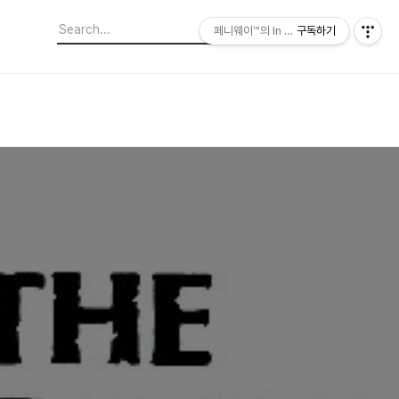
페니웨이™의 In This Film
구독하기