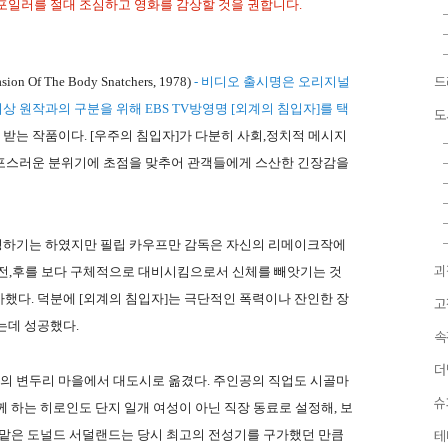
포일러를 절대 조심하고 영화를 감상할 것을 권합니다.
f The Body Snatchers, 1978)
- 비디오 출시명은 오리지널
드
상 원작과의 구분을 위해 EBS TV방영명 [외계의 침입자]를 택
도
 받는 작품이다. [우주의 침입자]가 다분히 사회,정치적 메시지
 공포스러운 분위기에 초점을 맞추어 관객들에게 스산한 긴장감을
반영하기는 하였지만 필립 카우프만 감독은 자신의 리메이크작에
괴
 전,후를 보다 구체적으로 대비시킴으로서 신체를 빼앗기는 것
했다. 덕분에 [외계의 침입자]는 극단적인 폭력이나 잔인한 장
고
는데 성공했다.
속
더
골의 변두리 마을에서 대도시로 옮겼다. 주인공의 직업도 시골마
슈
 하는 히로인도 단지 일개 여성이 아닌 직장 동료로 설정해, 보
 맡은 도널드 서덜랜드는 당시 최고의 전성기를 구가했던 만큼
테