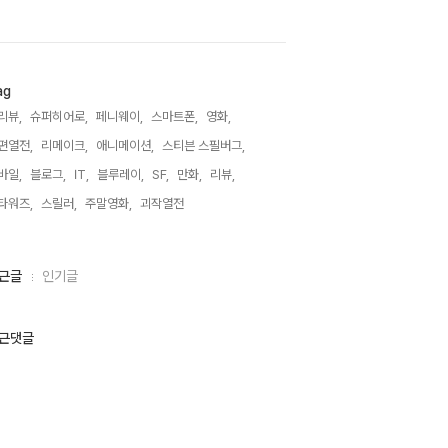
ag
리뷰,
슈퍼히어로,
페니웨이,
스마트폰,
영화,
편열전,
리메이크,
애니메이션,
스티븐 스필버그,
바일,
블로그,
IT,
블루레이,
SF,
만화,
리뷰,
타워즈,
스릴러,
주말영화,
괴작열전,
근글
인기글
근댓글