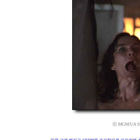
ⓒ MGM/UA Stud