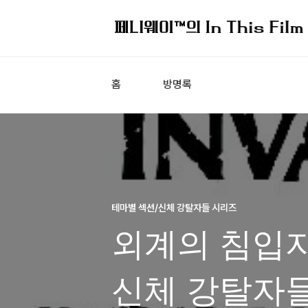
홈
방명록
테마별 섹션/신체 강탈자들 시리즈
외계의 침입자
신체 강탈자