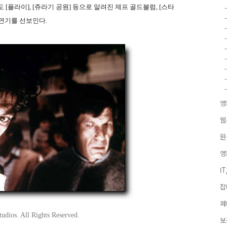
[플라이], [쥬라기 공원] 등으로 알려진 제프 골드블럼, [스타
연기를 선보인다.
영
웹
원
영
I
잡
페
ios. All Rights Reserved.
보