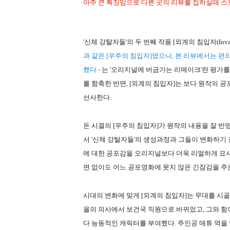
아주 큰 특징임으로 다른 곳의 리뷰를 접하실때 스
'신체 강탈자들'의 두 번째 작품 [외계의 침입자(Invasion O
과 같은 [우주의 침입자]였으나, 본 리뷰에서는 편의
했다 -
는 '오리지널에 버금가는 리메이크'란 평가를
를 함축한 반면, [외계의 침입자]는 보다 원작의
선사한다.
돈 시겔의 [우주의 침입자]가 원작의 내용을 잘 
서 '신체 강탈자들'의 생성과정과 그들이 변화하기
에 대한 공포감을 오리지널보다 더욱 리얼하게 묘사
면 없이도 어느 공포영화에 못지 않은 긴잠감을 주
시대의 변화에 맞게 [외계의 침입자]는 무대를 시
을의 의사에서 보건국 직원으로 바뀌었고, 그와 함께
다 능동적인 캐릭터를 부여했다. 주인공 매튜 역을