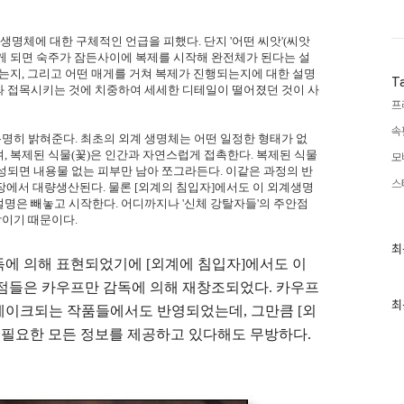
생명체에 대한 구체적인 언급을 피했다. 단지 '어떤 씨앗'(씨앗
놓이게 되면 숙주가 잠든사이에 복제를 시작해 완전체가 된다는 설
되는지, 그리고 어떤 매게를 거쳐 복제가 진행되는지에 대한 설명
T
와 접목시키는 것에 치중하여 세세한 디테일이 떨어졌던 것이 사
프
속
명히 밝혀준다. 최초의 외계 생명체는 어떤 일정한 형태가 없
, 복제된 식물(꽃)은 인간과 자연스럽게 접촉한다. 복제된 식물
모
성되면 내용물 없는 피부만 남아 쪼그라든다. 이같은 과정의 반
스
 공장에서 대량생산된다. 물론 [외계의 침입자]에서도 이 외계생명
명은 빼놓고 시작한다. 어디까지나 '신체 강탈자들'의 주안점
이기 때문이다.
최
최
근
독에 의해 표현되었기에 [외계에 침입자]에서도 이
글
 점들은 카우프만 감독에 의해 재창조되었다. 카우프
과
인
최
메이크되는 작품들에서도 반영되었는데, 그만큼 [외
기
글
에 필요한 모든 정보를 제공하고 있다해도 무방하다.