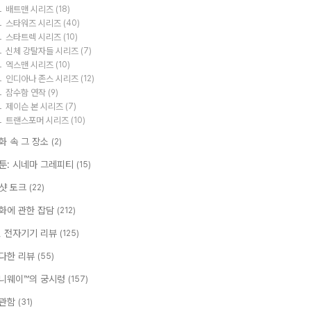
배트맨 시리즈
(18)
스타워즈 시리즈
(40)
스타트렉 시리즈
(10)
신체 강탈자들 시리즈
(7)
엑스맨 시리즈
(10)
인디아나 존스 시리즈
(12)
잠수함 연작
(9)
제이슨 본 시리즈
(7)
트랜스포머 시리즈
(10)
화 속 그 장소
(2)
툰: 시네마 그레피티
(15)
샷 토크
(22)
화에 관한 잡담
(212)
T, 전자기기 리뷰
(125)
다한 리뷰
(55)
니웨이™의 궁시렁
(157)
관함
(31)