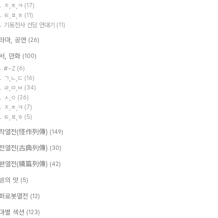
ㅈ,ㅊ,ㅋ
(17)
ㅌ,ㅍ,ㅎ
(11)
기동전사 건담 연대기
(11)
라마, 공연
(26)
서, 만화
(100)
#~Z
(6)
ㄱ,ㄴ,ㄷ
(16)
ㄹ,ㅁ,ㅂ
(34)
ㅅ,ㅇ
(26)
ㅈ,ㅊ,ㅋ
(7)
ㅌ,ㅍ,ㅎ
(5)
작열전(怪作列傳)
(149)
전열전(古典列傳)
(30)
편열전(續篇列傳)
(42)
빙의 맛
(5)
퍼로봇열전
(12)
마별 섹션
(123)