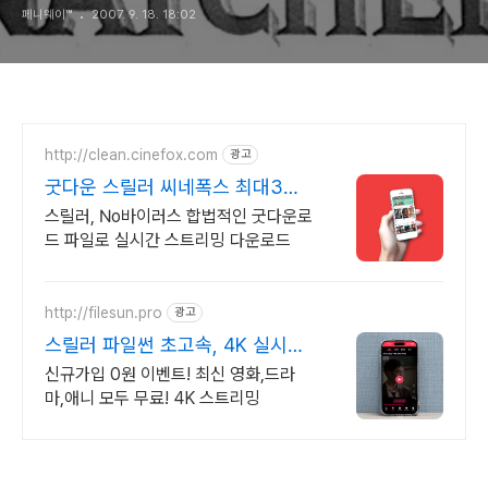
페니웨이™
2007. 9. 18. 18:02
http://clean.cinefox.com
광고
굿다운 스릴러 씨네폭스 최대3만
원+10%추가적립
스릴러, No바이러스 합법적인 굿다운로
드 파일로 실시간 스트리밍 다운로드
http://filesun.pro
광고
스릴러 파일썬 초고속, 4K 실시간
보기!
신규가입 0원 이벤트! 최신 영화,드라
마,애니 모두 무료! 4K 스트리밍