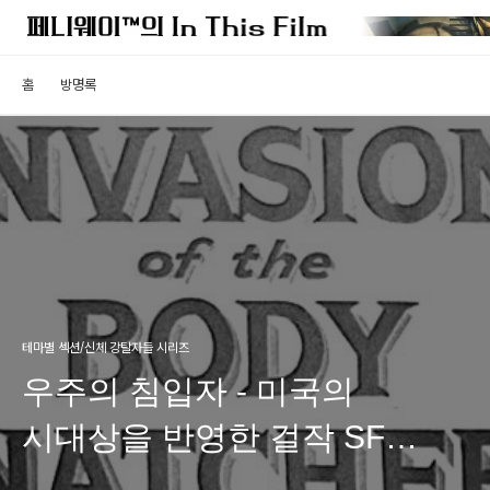
홈
방명록
테마별 섹션/신체 강탈자들 시리즈
우주의 침입자 - 미국의
시대상을 반영한 걸작 SF
스릴러