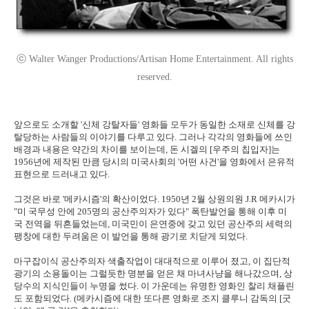
ⓒ Walter Wanger Productions/Artisan Home Entertainment. All rights
reserved.
앞으로도 소개할 '신체 강탈자들' 영화들 모두가 동일한 소재로 신체를 강
탈당하는 사람들의 이야기를 다루고 있다. 그러나 각각의 영화들에 쓰인
배경과 내용은 약간의 차이를 보이는데, 돈 시겔의 [우주의 칩입자]는
1956년에 제작된 만큼 당시의 미국사회의 '어떤 사건'을 영화에서 은유적
표현으로 드러내고 있다.
그것은 바로 '메카시즘'의 확산이었다. 1950년 2월 상원의원 J.R 메카시가
"미 국무성 안에 205명의 공산주의자가 있다" 폭탄발언을 통해 이후 미
국 전역을 뒤흔들었는데, 미국민이 은연중에 갖고 있던 공산주의 세력의
팽창에 대한 두려움은 이 발언을 통해 광기로 치닫게 되었다.
마구잡이식 공산주의자 색출작업이 대대적으로 이루어 졌고, 이 집단적
광기의 소용돌이는 그럴듯한 명분을 얻은 채 마녀사냥을 해나갔으며, 상
당수의 지식인들이 누명을 썼다. 이 가운데는 유명한 영화인 찰리 채플린
도 포함되었다. (메카시즘에 대한 또다른 영화로 조지 클루니 감독의 [굿