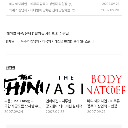
바디 에이리언 - 비주류 감독의 상업적 타협점
2007.09.21
(4)
외계의 침입자 - 디테일이 강화된 신체 강탈자들
2007.09.20
(6)
'테마별 섹션/신체 강탈자들 시리즈'의 다른글
현재글
우주의 침입자 - 미국의 시대상을 반영한 걸작 SF 스릴러
관련글
괴물(The Thing) -
인베이젼 - 지루한
바디 에이리언 - 비주류
극한의 공포를 묘사한 수작
공포물이 되어버린 실패작
감독의 상업적 타협점
SF 호러물
2007.09.24
2007.09.22
2007.09.21