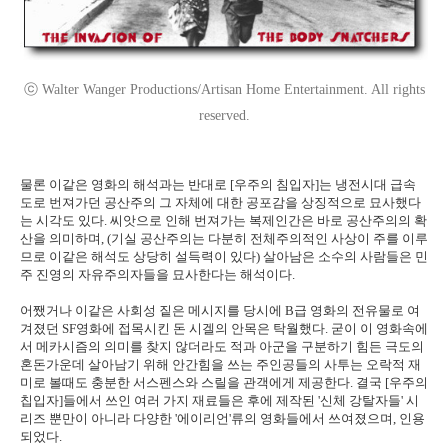
ⓒ Walter Wanger Productions/Artisan Home Entertainment. All rights
reserved.
물론 이같은 영화의 해석과는 반대로 [우주의 침입자]는 냉전시대 급속
도로 번져가던 공산주의 그 자체에 대한 공포감을 상징적으로 묘사했다
는 시각도 있다. 씨앗으로 인해 번져가는 복제인간은 바로 공산주의의 확
산을 의미하며, (기실 공산주의는 다분히 전체주의적인 사상이 주를 이루
므로 이같은 해석도 상당히 설득력이 있다) 살아남은 소수의 사람들은 민
주 진영의 자유주의자들을 묘사한다는 해석이다.
어쨌거나 이같은 사회성 짙은 메시지를 당시에 B급 영화의 전유물로 여
겨졌던 SF영화에 접목시킨 돈 시겔의 안목은 탁월했다. 굳이 이 영화속에
서 메카시즘의 의미를 찾지 않더라도 적과 아군을 구분하기 힘든 극도의
혼돈가운데 살아남기 위해 안간힘을 쓰는 주인공들의 사투는 오락적 재
미로 볼때도 충분한 서스펜스와 스릴을 관객에게 제공한다. 결국 [우주의
칩입자]들에서 쓰인 여러 가지 재료들은 후에 제작된 '신체 강탈자들' 시
리즈 뿐만이 아니라 다양한 '에이리언'류의 영화들에서 쓰여졌으며, 인용
되었다.