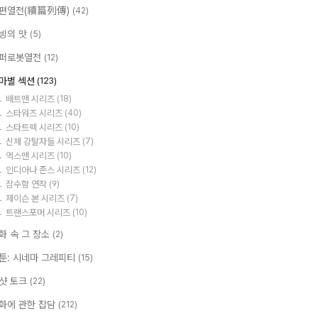
편열전(續篇列傳)
(42)
빙의 맛
(5)
퍼로봇열전
(12)
마별 섹션
(123)
배트맨 시리즈
(18)
스타워즈 시리즈
(40)
스타트렉 시리즈
(10)
신체 강탈자들 시리즈
(7)
엑스맨 시리즈
(10)
인디아나 존스 시리즈
(12)
잠수함 연작
(9)
제이슨 본 시리즈
(7)
트랜스포머 시리즈
(10)
화 속 그 장소
(2)
툰: 시네마 그레피티
(15)
샷 토크
(22)
화에 관한 잡담
(212)