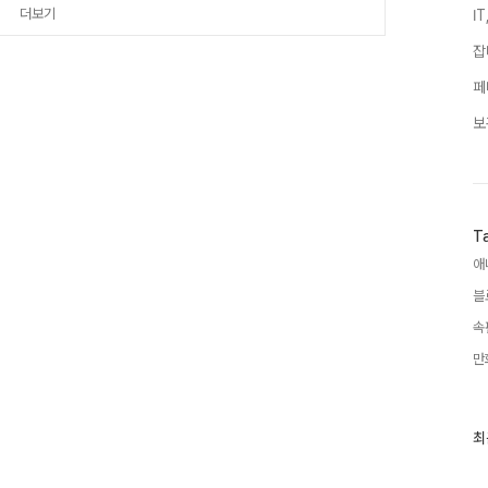
]의 팬들은 이 인물을 스크..
더보기
I
잡
페
보
T
애
블
속
만
최
최
근
글
과