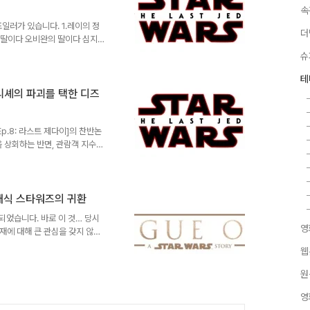
러나오게 되었지요...
속
포일러가 있습니다. 1.레이의 정
더
의 딸이다 오비완의 딸이다 심지어
존슨은 아주 간결명료하게 결론을
슈
 허무한 느낌을 주는데요, 사실
 두 가지 논조와도 매우 밀접한
테
이워커 집안을 중심으로 벌어지는
 클리셰의 파괴를 택한 디즈
걸 버리겠다고 대놓고 선언하지
도 더 이상 없다는 의미이기..
p.8: 라스트 제다이]의 찬반논
 상회하는 반면, 관람객 지수인
 평단과 관객이 느끼는 작품의
이]는 [스타워즈 Ep.5: 제국
품입니다. 저항군이 수세에 몰리
에서 뿌려놓은 떡밥이 하나 둘 회
클래식 스타워즈의 귀환
이]는 관객의 예상을 여지없이 빗
작되었습니다. 바로 이 것… 당시
식의 내러티브를 그대로 ..
영
재에 대해 큰 관심을 갖지 않았
장되면서 이야기는 점점 입체적으로
웹
됩니다. 그게 바로 루카스 아츠
[스타워즈] 레전드의 또 다른 주
원
 밖 [스타워즈]에서 가장 인지도
영
타워즈] 레전드를 구축하는데 있어