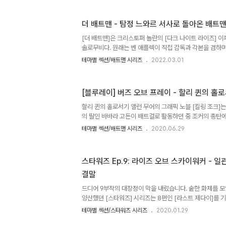
전면에 내세운 작품으로 이미 시즌 3까지 순조롭게 방영을 
이후 망가져가던 스타워즈 시리즈로서는 유일하다라고 해도
더 배트맨 - 탐정 느와르 서사로 돌아온 배트
계관을 잘 녹여낸 작품으로서 라이트 세이버나 제다이가 
타워즈 세계관을 잘 살려낸 작품이었지요. 특히나 시즌 2의
[더 배트맨]은 크리스토퍼 놀란의 [다크 나이트 라이즈] 이
자체만으로도..
솔로무비다. 원래는 벤 애플렉이 직접 감독과 각본을 겸하
되는 작품을 내 놓을 계획이었지만 몇 가지 난관에 부딪혀
테마별 섹션/배트맨 시리즈
2022.03.01
이 넘어오고 그 결과 DC Films와는 독립된 세계관의 작
[더 배트맨]의 시대적 설정을 배트맨이 활동하는 2년차로
배트맨의 심리상태는 불안정하며 분노와 복수심으로 가득 찬
[블루레이] 버즈 오브 프레이 - 할리 퀸의 홀
모습인 브루스 웨인일 때 조차도 그는 거의 말도 하지 않은 
맨] 영화들에서 보여준 모습보다 훨씬 더 다크하며 음울한
할리 퀸의 홀로서기 앨런 무어의 그래픽 노블 [킬링 조크]
점은..
의 딸인 바바라 고든이 배트걸로 활동하던 중 조커의 총탄에
적 이벤트를 담고 있다. 이 사건의 여파로 바바라는 휠체어에
테마별 섹션/배트맨 시리즈
2020.06.29
러한 신체적 핸디캡을 극복하고 고담시의 크라임 파이터 ‘
티를 획득, 헌트리스, 블랙 카나리와 함께 여성 멤버들로 구
이’를 이끈다. 이처럼 '배트맨'의 세계관 속에서 여성판 스
스타워즈 Ep.9: 라이즈 오브 스카이워커 - 
이'는 다분히 페미니즘 성향이 두드러지는 작품으로서 DC
결말
텐츠로 평가 받는다. 본 작품의 실사화는 [스몰빌]의 성공에
즈..
드디어 9부작의 대장정이 막을 내렸습니다. 숱한 화제를 
양산했던 [스타워즈] 시리즈는 8편인 [라스트 제다이]를 
키게 됩니다. 루크의 라이트 세이버 마냥 팬덤은 쪼개졌고, 
테마별 섹션/스타워즈 시리즈
2020.01.29
타워즈]를 갈아 엎겠다는 어마무시한 디즈니의 욕망이 표출