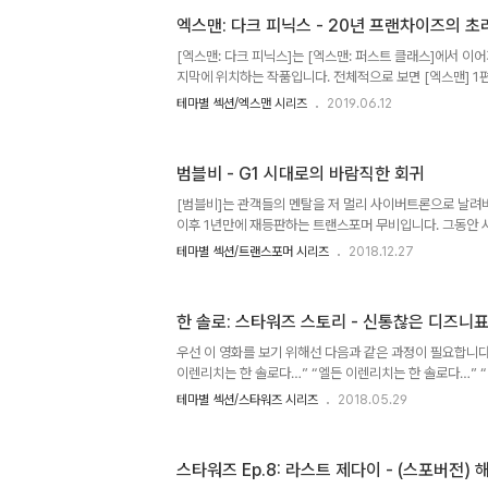
의 오랜 팬이긴 하지만 개인적으론 [리스트 제다이]의 방향
영화로의 완성도는 [라스트 제다이]가 그리 못난이가 아니라
엑스맨: 다크 피닉스 - 20년 프랜차이즈의 초
트릴로지의 중간 단계로서의 역할은 별개로 말이죠. 그렇다
[엑스맨: 다크 피닉스]는 [엑스맨: 퍼스트 클래스]에서 이
기용된 J.J 에이브람스는 [라스트 제다이]를 어떻게 생각
지막에 위치하는 작품입니다. 전체적으로 보면 [엑스맨] 1
알 길..
즈의 완결이지요. 폭스가 디즈니로 인수되었기 때문에 MC
테마별 섹션/엑스맨 시리즈
2019.06.12
스 프랜차이즈로 [엑스맨]을 남겨둘 이유가 없으니까요. 사실
스트]때만 하더라도 [엑스맨] 프렌차이즈의 가능성은 무궁
립스]로 기대치를 많이 깎아 먹기도 했었죠. 브라이언 싱어
범블비 - G1 시대로의 바람직한 회귀
사이먼 킨버그가 연출 전면에 나선 [엑스맨: 다크 피닉스]
연기로 인해 끊임없는 구설에 올랐던 작품입니다. 대게 이런
[범블비]는 관객들의 멘탈을 저 멀리 사이버트론으로 날려버
정..
이후 1년만에 재등판하는 트랜스포머 무비입니다. 그동안 
이라 읽는다 마이클 베이가 (드디어!) 연출에서 빠지고 트
테마별 섹션/트랜스포머 시리즈
2018.12.27
번째 영화이지요. 영화는 프리퀄 내지는 [트랜스포머]의 
러다가 내부 시사회를 거치며 작품이 생각보다 잘 빠진 것인
머]를 리부트한다는 뜬금포 계획을 발표하기도 했죠. 사실
한 솔로: 스타워즈 스토리 - 신통찮은 디즈니표
이미 여러 가능성을 열어놓고 있었을 것으로 보입니다. 하나
머]와는 그냥 ‘다른 작품’으로 치부하거나, 혹은 잘 되었을 
우선 이 영화를 보기 위해선 다음과 같은 과정이 필요합니다.
나,..
이렌리치는 한 솔로다…” “엘든 이렌리치는 한 솔로다…” 
“엘든 이렌리치는 한 솔로다…” 이렇게 한 100번은 되뇌
테마별 섹션/스타워즈 시리즈
2018.05.29
감상에 임하시면 좋습니다…는 개뿔입니다. 영화 [한 솔로: 
이은 두 번째 디즈니표 [스타워즈] 외전입니다. [로그 원] 
제작 기간 내내 많은 구설에 휘말렸던 작품이기도 하죠. 대
스타워즈 Ep.8: 라스트 제다이 - (스포버전) 
스팅입니다. 딱히 지명도가 높은 스타도 아니고, 게다가 해