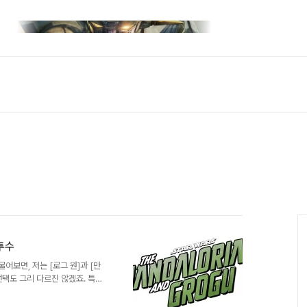
투수
어보면, 저는 [로그 원]과 [만
택도 그리 다르진 않겠죠. 특히
악역 포지션으로 머물던 장고-보
바는 없었던 만달로리안을 타이틀