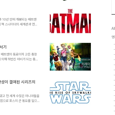
마친 바 있습니다. 디즈니 인수
 무방할 만큼 원작 클래식의 세
맨
아니더라도 충분히 매력적으로 스
 마지막에 그분이 등장한 건 그
후 10년 만에 개봉되는 배트맨
며 잭 스나이더의 세계관과 연계
Al
 좌초되면서 맷 리브스에게로 공
품으로 재탄생했다. 맷 리브스는
영
 잡았다. 자경단으로 활동하지만
 난폭한 사냥꾼이다. 그의 원래
로서기
은둔자의 삶을 산다. 기존 [배트
 이미지의 캐릭터다. 주목할만한
는 배트맨의 동료이자 고든 총장
 의해 하반신 마비가 되는 충격
 타는 장애를 갖게 되지만, 그
오라클’이라는 또 다른 아이덴티
성된 히어로 팀 ‘버즈 오브 프레
핀오프로 출발한 '버즈 오브 프레
일관성이 결여된 시리즈의
코믹스 중에서도 독특한 팀업 콘
 착안해 제작된 TV 시리즈 [버
모았고 전 세계 수많은 마니아들을
기점으로 포스의 큰 동요를 일으
설정은 파괴되었죠. 기존의 [스
된 결과였습니다 전 [스타워즈]