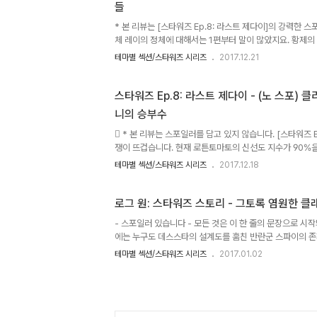
들
우인데다 연기력 문제로 촬영이 지연되고 있다는 루머도 흘
* 본 리뷰는 [스타워즈 Ep.8: 라스트 제다이]의 강력한 스
체 레이의 정체에 대해서는 1편부터 말이 많았지요. 황제
는 아나킨이 포스의 영으로 환생한 것이다 등등… 라이언 
테마별 섹션/스타워즈 시리즈
2017.12.21
짓습니다. 그저 부랑자의 버러진 자식일 뿐,이 결론은 뭔가
이런 식의 결론을 낸 것은 이번 [라스트 제다이]의 전체적인
관련이 있습니다. 그 하나는 기존 스타워즈 세계관이 스카
스타워즈 Ep.8: 라스트 제다이 - (노 스포)
일종의 막장 가족사라는 한계가 있었는데, 이번 작품은 그
니의 승부수
요. [제국의 역습]에서 쏠쏠하게 써 먹은 ‘출생의 비밀’ 떡밥
 * 본 리뷰는 스포일러를 담고 있지 않습니다. [스타워즈 E
쟁이 뜨겁습니다. 현재 로튼토마토의 신선도 지수가 90%을
팝콘스코어는 50%를 간신히 넘어선 상태입니다. 이쯤되면
테마별 섹션/스타워즈 시리즈
2017.12.18
괴리감이 상당히 크다는 얘기겠지요. 기본적으로 [라스트 제다
의 역습]의 포지션을 그대로 이어받는 (것처럼 보이는) 작
는 이야기이고, 작품 전반에 어두운 느낌이 강합니다. 전편
로그 원: 스타워즈 스토리 - 그토록 염원한 
수되기 시작할 타이밍이기도 하지요. 그러나 [라스트 제다
- 스포일러 있습니다 - 모든 것은 이 한 줄의 문장으로 시
나갑니다. 전작인 [Ep.7: 깨어난 포스]가 [스타워즈] 클래
에는 누구도 데스스타의 설계도를 훔친 반란군 스파이의 존
었죠. 그러나 시간이 흐르고, [스타워즈]의 세계관이 확
테마별 섹션/스타워즈 시리즈
2017.01.02
구성되었고 급기야 데스스타 설계도를 입수하는 과정도 설명
에서 발표한 게임 [스타워즈: 다크 포스]이며 이 작품에서 
역, 카일 카탄이 등장하게 되지요. 아마도 카일 카탄은 영화
가 높은 인물일 것이며, [스타워즈: 다크 포스] 이래 [스