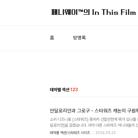
홈
방명록
테마별 섹션
123
만달로리안과 그로구 - 스타워즈 캐논의 구원
소위 디즈니표 [스타워즈] 중에서 건질만한게 뭐가 있나를 물
달로리안]을 꼽겠습니다. 아마 다른 스타워즈 마니아들의 선
나 [만달로리안]은 그간 스타워즈 세계관에서 악역 아닌 
테마별 섹션/스타워즈 시리즈
2026.05.22
바 펫 부자의 민족으로 설정되어 있을 뿐, 진지하게 다룬 