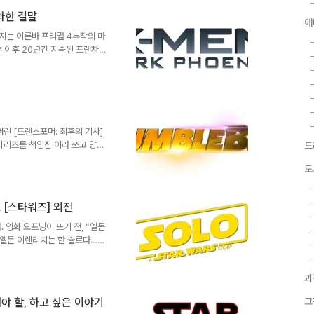
성이 나쁘지 않다고 봤고, 일개
는 생각을 밝힌 바 있습니다.
라한 결말
애
면 콜린 트레보로우 대신 대타로
어지는 이른바 프리퀄 4부작의 마
했던 것일까요? 그의 속마음까지
편 이후 20년간 지속된 프랜차이
U 편입이 가시화된 상황에서 폭
 [엑스맨: 데이즈 오브 퓨쳐 페
무진했습니다만 [엑스맨: 아포칼
가 떠나고 각본가 출신의 제작자
는 제작 당시에도 재촬영과 개봉
 경우 잘 된 영화는 손에 꼽을
린 [트랜스포머: 최후의 기사]
시리즈를 책임진 이라 쓰고 망친
드
래비스 나이트를 감독으로 앉힌 첫
도
스핀오프로 알려져 있었습니다. 그
지, 이를 기점으로 [트랜스포
 개인적으로 생각할 때 제작진은
 [스타워즈] 외전
는 [범블비]를 기존 [트랜스포
경우 ‘리부트’하는 방향으로 가거
 영화 오프닝이 뜨기 전, “엘든
“엘든 이렌리치는 한 솔로다…”
이고 본인을 세뇌시키세요. 그리고
스타워즈 스토리]는 [로그 원]에
괴
때와 마찬가지로 [한 솔로] 역시
표적인 것이 엘든 이렌리치의 캐
해야 할, 하고 싶은 이야기
고
리슨 포드와는 전혀 닮지 않은 배