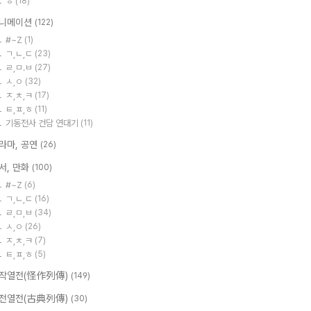
ㅎ
(18)
니메이션
(122)
#~Z
(1)
ㄱ,ㄴ,ㄷ
(23)
ㄹ,ㅁ.ㅂ
(27)
ㅅ,ㅇ
(32)
ㅈ,ㅊ,ㅋ
(17)
ㅌ,ㅍ,ㅎ
(11)
기동전사 건담 연대기
(11)
라마, 공연
(26)
서, 만화
(100)
#~Z
(6)
ㄱ,ㄴ,ㄷ
(16)
ㄹ,ㅁ,ㅂ
(34)
ㅅ,ㅇ
(26)
ㅈ,ㅊ,ㅋ
(7)
ㅌ,ㅍ,ㅎ
(5)
작열전(怪作列傳)
(149)
전열전(古典列傳)
(30)