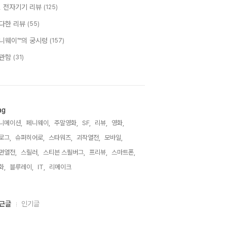
T, 전자기기 리뷰
(125)
다한 리뷰
(55)
니웨이™의 궁시렁
(157)
관함
(31)
ag
니메이션,
페니웨이,
주말영화,
SF,
리뷰,
영화,
로그,
슈퍼히어로,
스타워즈,
괴작열전,
모바일,
편열전,
스릴러,
스티븐 스필버그,
프리뷰,
스마트폰,
화,
블루레이,
IT,
리메이크,
근글
인기글