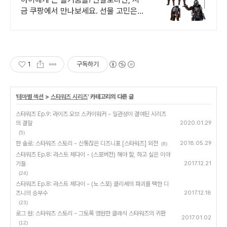
금 쿠팡에서 만나보세요. 선물 고민은
이제 그만, 와우회원 무료배송으로 아이
마음을 사로잡으세요!
1
구독하기
'
테마별 섹션
>
스타워즈 시리즈
' 카테고리의 다른 글
스타워즈 Ep.9: 라이즈 오브 스카이워커 - 일관성이 결여된 시리즈
의 결말
2020.01.29
(5)
한 솔로: 스타워즈 스토리 - 신통찮은 디즈니표 [스타워즈] 외전
2018.05.29
(8)
스타워즈 Ep.8: 라스트 제다이 - (스포버전) 해야 할, 하고 싶은 이야
기들
2017.12.21
(24)
스타워즈 Ep.8: 라스트 제다이 - (노 스포) 클리셰의 파괴를 택한 디
즈니의 승부수
2017.12.18
(23)
로그 원: 스타워즈 스토리 - 그토록 염원한 클래식 스타워즈의 귀환
2017.01.02
(12)