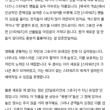
그 뿐만이 아닙니다
.
영화는 과거의 스타워즈 팬을 비롯해 새로 유입된
디즈니 스타워즈 팬들을 모두 아우르는 작품입니다
. [
제국의 역습
]
에서
인상적인 존재감을 보여준 스노우워커를 비롯해 고전
[
스타워즈
]
팬들
의 심금을 울리는 장치들이 대단히 많이 마련되어 있어요
.
엑스윙의 출
격이나 '헛' 클랜의 등장
,
프리퀄 시대의 안드로이드 까지 그동안 구축
한
[
스타워즈
]
의 산물들을 아낌없이 가져다 씁니다
.
뭔가 새로운 걸 만
들지 않더라도 충분히 훌륭하다는 걸 입증한달까요
.
영화를 관통하는 딘 자린과 그로구의 유대감은 한층 더 깊어졌습니다
.
너무나도 사랑스러운 그로구의 활약이 크게 늘었고
,
이를 보호하는 딘
자린의 노력은 더 애절합니다
.
두 콤비는 이미 새로운
[
스타워즈
]
의 크
나큰 축이 되어버렸고
,
이는 제다이 없는 스타워즈의 세계가 얼마든지
매력적일 수 있음을 증명합니다
.
물론 새로운 게 없다는 점은
[
만달로리안과 그로구
]
가 지닌 유일한 단
점입니다
.
아마도 이 작품을 본 상당수
“
평론가
”
들은 그 점에 있어서
높은 점수는 주지 않을 거라 생각해요
.
그러나 관객들의 심정은 다를 겁
니다
.
기존의 전통을
‘
나쁜 의미로
’
깨부쉈던
[
라스트 제다이
]
에 대한 평