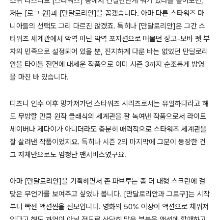
소위 디즈니표
[
스타워즈
]
중에서 건질만한게 뭐가 있나를 물어보면
,
저는
[
로그 원
]
과
[
만달로리안
]
을 꼽겠습니다
.
아마 다른 스타워즈 마
니아들의 선택도 그리 다르진 않겠죠
.
특히나
[
만달로리안
]
은 그간 스
타워즈 세계관에서 악역 아닌 악역 포지션으로 머물던 장고
-
보바 펫 부
자의 민족으로 설정되어 있을 뿐
,
진지하게 다룬 바는 없었던 만달로리
안을 타이틀 전면에 내세운 작품으로 이미 시즌
3
까지 순조롭게 방영
을 마친 바 있습니다
.
디즈니 인수 이후 망가져가던 스타워즈 시리즈로서는 유일하다라고 해
도 무방할 만큼 원작 클래식의 세계관을 잘 녹여낸 작품으로서 라이트
세이버나 제다이가 아니더라도 충분히 매력적으로 스타워즈 세계관을
잘 살려낸 작품이었지요
.
특히나 시즌
2
의 마지막에 그분이 등장한 건
그 자체만으로도 엄청난 팬서비스였구요
.
아마
[
만달로리안
]
을 기획하면서 존 파브루는 좀 더 대형 스크린에 걸
맞은 무언가를 보여주고 싶었나 봅니다
. [
만달로리안과 그로구
]
는 시작
부터 빡센 액션씬을 선보입니다
.
영화의
50%
이상이 액션으로 채워져
있다고 해도 과언이 아닐 정도로 상당히 많은 부분을 액션에 할애하고