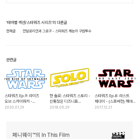
'테마별 섹션/스타워즈 시리즈'의 다른글
현재글
만달로리안과 그로구 - 스타워즈 캐논의 구원투수
관련글
스타워즈 Ep.9: 라이즈
한 솔로: 스타워즈 스토리 -
스타워즈 Ep.8: 라스트
오브 스카이워커 -
신통찮은 디즈니표
제다이 - (스포버전) 해야
일관성이 결여된 시리즈의
[스타워즈] 외전
할, 하고 싶은 이야기들
2020.01.29
2018.05.29
2017.12.21
결말
페니웨이™의 In This Film