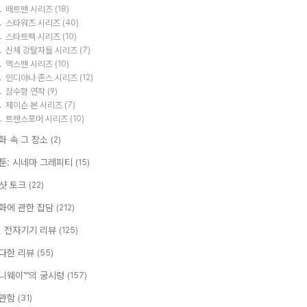
배트맨 시리즈
(18)
스타워즈 시리즈
(40)
스타트렉 시리즈
(10)
신체 강탈자들 시리즈
(7)
엑스맨 시리즈
(10)
인디아나 존스 시리즈
(12)
잠수함 연작
(9)
제이슨 본 시리즈
(7)
트랜스포머 시리즈
(10)
화 속 그 장소
(2)
툰: 시네마 그레피티
(15)
샷 토크
(22)
화에 관한 잡담
(212)
T, 전자기기 리뷰
(125)
다한 리뷰
(55)
니웨이™의 궁시렁
(157)
관함
(31)