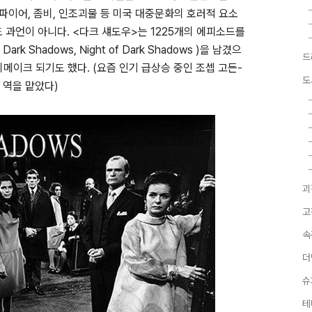
뱀파이어, 좀비, 인조괴물 등 미국 대중문화의 호러적 요소
 과언이 아니다. <다크 섀도우>는 1225개의 에피소드를
k Shadows, Night of Dark Shadows )을 남겼으
드
리메이크 되기도 했다. (요즘 인기 급상승 중인 조셉 고든-
도
 역을 맡았다)
괴
고
속
더
슈
테