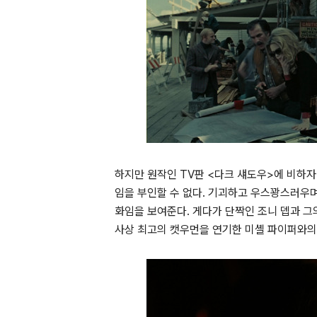
하지만 원작인 TV판 <다크 섀도우>에 비하자
임을 부인할 수 없다. 기괴하고 우스꽝스러우
화임을 보여준다. 게다가 단짝인 조니 뎁과 그
사상 최고의 캣우먼을 연기한 미셸 파이퍼와의 