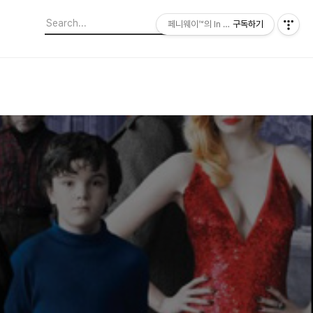
페니웨이™의 In This Film
구독하기