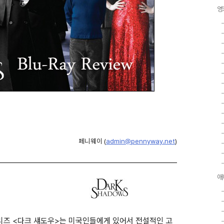
영
페니웨이 (
admin@pennyway.net
)
애
V시리즈 <다크 섀도우>는 미국인들에게 있어서 전설적인 고