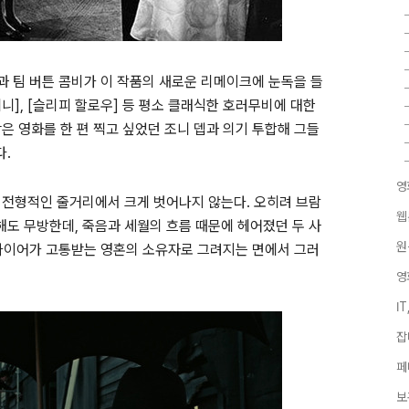
과 팀 버튼 콤비가 이 작품의 새로운 리메이크에 눈독을 들
위니], [슬리피 할로우] 등 평소 클래식한 호러무비에 대한
은 영화를 한 편 찍고 싶었던 조니 뎁과 의기 투합해 그들
다.
영
 전형적인 줄거리에서 크게 벗어나지 않는다. 오히려 브람
웹
도 무방한데, 죽음과 세월의 흐름 때문에 헤어졌던 두 사
원
파이어가 고통받는 영혼의 소유자로 그려지는 면에서 그러
영
I
잡
페
보