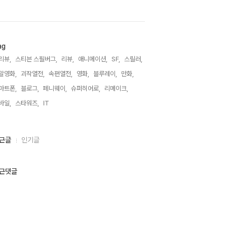
ag
리뷰,
스티븐 스필버그,
리뷰,
애니메이션,
SF,
스릴러,
말영화,
괴작열전,
속편열전,
영화,
블루레이,
만화,
마트폰,
블로그,
페니웨이,
슈퍼히어로,
리메이크,
바일,
스타워즈,
IT,
근글
인기글
근댓글