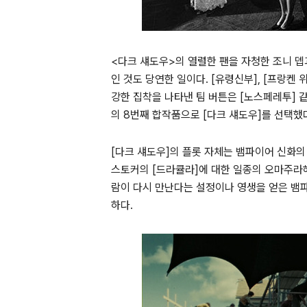
<다크 섀도우>의 열렬한 팬을 자청한 조니 뎁
인 것도 당연한 일이다. [유령신부], [프랑켄 
강한 집착을 나타낸 팀 버튼은 [노스페레투] 같
의 8번째 합작품으로 [다크 섀도우]를 선택했
[다크 섀도우]의 플롯 자체는 뱀파이어 신화의
스토커의 [드라큘라]에 대한 일종의 오마주라해
람이 다시 만난다는 설정이나 영생을 얻은 뱀
하다.