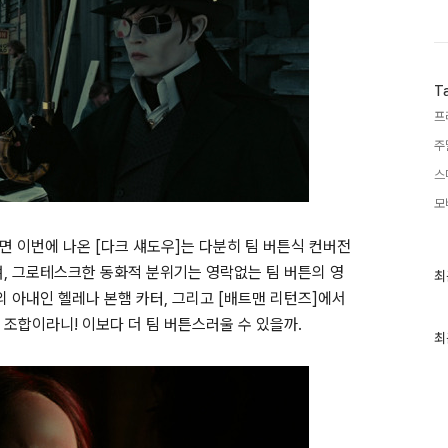
T
프
주
스
모
면 이번에 나온 [다크 섀도우]는 다분히 팀 버튼식 컨버전
며, 그로테스크한 동화적 분위기는 영락없는 팀 버튼의 영
최
최
근
의 아내인 헬레나 본햄 카터, 그리고 [배트맨 리턴즈]에서
글
과
조합이라니! 이보다 더 팀 버튼스러울 수 있을까.
인
최
기
글