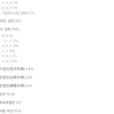
ㅈ,ㅊ,ㅋ
(17)
ㅌ,ㅍ,ㅎ
(11)
기동전사 건담 연대기
(11)
라마, 공연
(26)
서, 만화
(100)
#~Z
(6)
ㄱ,ㄴ,ㄷ
(16)
ㄹ,ㅁ,ㅂ
(34)
ㅅ,ㅇ
(26)
ㅈ,ㅊ,ㅋ
(7)
ㅌ,ㅍ,ㅎ
(5)
작열전(怪作列傳)
(149)
전열전(古典列傳)
(30)
편열전(續篇列傳)
(42)
빙의 맛
(5)
퍼로봇열전
(12)
마별 섹션
(123)