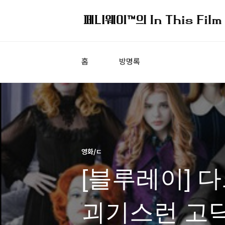
홈
방명록
영화/ㄷ
[블루레이] 다
괴기스런 고