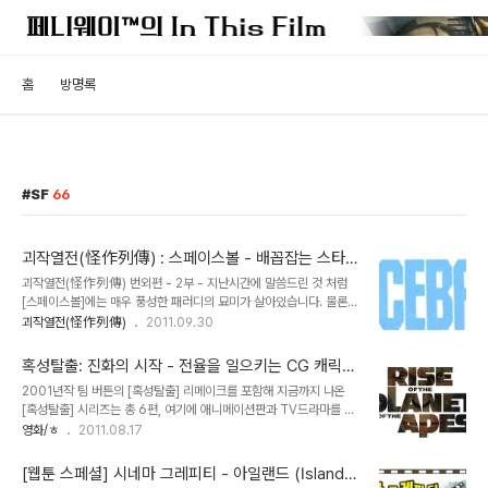
홈
방명록
SF
66
괴작열전(怪作列傳) : 스페이스볼 - 배꼽잡는 스타워
즈 패러디 (2부)
괴작열전(怪作列傳) 번외편 - 2부 - 지난시간에 말씀드린 것 처럼
[스페이스볼]에는 매우 풍성한 패러디의 묘미가 살아있습니다. 물론
제가 가진 영화 지식의 한계로 모든 걸 알아내기엔 역부족일 정도입니
괴작열전(怪作列傳)
2011.09.30
다. 물론 [스페이스 볼]은 기본적으로 [스타워즈]를 패러디하고 있기
때문에 여러형태의 '스타워즈 비틀기'가 등장하고 있습니다. 대표적인
혹성탈출: 진화의 시작 - 전율을 일으키는 CG 캐릭터
케이스는 레아 공주의 헤어스타일입니다. 1편에서 그녀는 머리 양옆에
의 내면연기
2001년작 팀 버튼의 [혹성탈출] 리메이크를 포함해 지금까지 나온
찐빵을 올려놓은듯한 헤어스타일을 선보였는데요, [스페이스볼]에서
[혹성탈출] 시리즈는 총 6편, 여기에 애니메이션판과 TV드라마를 합
는 그 머리모양이 알고봤더니, 헤드폰이더라.. 는 멜 브룩스 식의 코미
치면 정말 많이 우려먹은 프랜차이즈입니다. 사실 [혹성탈출: 진화의
영화/ㅎ
2011.08.17
디를 선사합니다. 뿐만아니라, [스타워즈] 세계의 불세출의 악당, '자
시작]은 올 여름 블록버스터 가운데서도 가장 기대치가 떨어지는, 좀
바 더 헛'의 패러디는 압권인데요, 이 인물의 이름은 바로 '피자 더 헛'.
더 심하게 말하면 비호감에 가까운 영화였죠. [혹성탈출]이 딱히 [스타
이 장면에서 쓰러지는 줄 알..
[웹툰 스페셜] 시네마 그레피티 - 아일랜드 (Island,
워즈]급의 어마어마한 팬덤을 형성한 작품도 아니거니와, 팀 버튼의