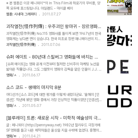
2005)
※ 본 웹툰은 이곳 페니웨이™의 In This Film과 하로기의 무비툰, 양
[혹성탈출]이 받은 수모를 생각하면 오히려 시대착오적인 기획물이라
쪽 모두에 포스팅됩니다. 아일랜드 - 마이클 베이
고 보여질 수도 있습니다. 아시다시피 이번 작품에 대해 언론과 홍보사
웹툰: 시네마 그레피티
2011.07.27
측은 [혹성탈출]의 프리퀄로 소개하고 있습니다. 그런데 중요한 걸 망
각하고 있더군요. 어떤 작품의 프리퀄이냐가 빠진것이죠. 팀 버튼의
[혹성탈출]이 리메이크라고 불리긴 합..
괴작열전(怪作列傳) : 우주괴인 왕마귀 - 장르영화의
순수 국산화, 그 결과는?
괴작열전(怪作列傳) No.115 영화사를 돌이켜 보면 1967년의 한국
영화계는 남다른 면이 있습니다. 한국 최초로 장편 애니메이션의 지평
을 열었던 신동헌 감독의 [홍길동], 역시나 최초의 타이틀을 거머쥔 클
괴작열전(怪作列傳)
2011.07.06
레이메이션 [흥부와 놀부], 한국 괴수물의 계보에서 빼놓을 수 없는 김
기덕 감독의 [대괴수 용가리] , 그리고 또 한편의 괴수물 [우주괴인 왕
슈퍼 에이트 - 80년대 스필버그 영화들에 바치는 헌
마귀]가 모두 1967년 한 해에 쏟아진 작품들입니다. 한국에서는 쉽게
사
[슈퍼 에이트]는 영화 공개 이전부터 철저한 신비주의 마케팅 노선을
접할 수 없는 장르물이 대거 등장했다는 점에서 매우 뜻깊은 일이라 할
밟아온 작품입니다. 그도 그럴듯이 영화의 감독을 맡은 인물이 J.J. 에
수 있지요. 이 중에서 [홍길동]과 [흥부와 놀부], [대괴수 용가리]는 이
이브람스, 일명 쌍제이로 통하는 '떡밥의 제왕'이기 때문이지요. 기차
영화/ㅅ
2011.06.17
미 소개한 바 있고, 오늘은 남은 한 작품, [우주괴인 왕마귀]에 대해 다
가 탈선하고 차량 한칸에서 무엇인가가 튀어나오는 것으로 마무리되
루어 볼까 합니다. 사실 [우주괴인 왕마귀]는 조금 특이한 관점에서 다
는 티저 예고편을 보며 과연 이게 뭔 영화일까 예상한 사람이 몇이나
뤄져야..
소스 코드 - 생애의 마지막 8분
되었을까요. 하지만 막상 영화는 감독인 J.J.보다는 제작자인 스필버
어디선가 [소스 코드]에 대한 평가를 이렇게 내렸더군요. '올해의 [인
그의 감성이 더 많이 묻어나옵니다. 영화의 시작부터 앰블린 엔터테인
셉션]'. 작년에 봤던 영화 중에서 가장 인상적인 작품이었던 [인셉션]
먼트의 로고가 새겨지는 순간, 관객들은 1980년대를 수놓았던 스필
에 비견될 영화라니, 과연 어떤 작품인지 기대치가 마구 샘솟지 않습니
영화/ㅅ
2011.05.07
버그식 아날로그의 향수에 자연스럽게 빠져들게 됩니다. 실제로 [슈퍼
까? [소스 코드]의 감독은 던컨 존스입니다. 작년 [더 문]이라는 SF소
에이트]의 시대적 배경역시 1980년대입니다. 세트와 분장, 심지어 배
품으로 꽤나 호의적인 평가를 얻었던 신예이지요. 거기에 최근 블록버
우들의 분위기까지도 그 시절의 느낌을..
[블루레이] 트론: 새로운 시작 - 미학적 예술성의 극치
스터에서 자잘한 드라마까지 폭넓은 스펙트럼을 소화해내며 왕성한
를 보여주다
글 : 페니웨이 (http://pennyway.net) 1982년 헐리우드 극장가에
활동을 벌이고 있는 제이크 질렌할이 주인공이니 외견상으로도 썩 나
SF영화를 들고 나온 제작자들은 울상을 지을 수밖에 없었다. 흥행의
쁜 조합은 아닙니다. 영화는 한 남자가 기차에서 눈을 뜨는 것으로 시
귀재, 스티븐 스필버그가 내놓은 [E.T]의 전 세계적인 히트로 인해 그
영화/ㅌ
2011.04.21
작됩니다. 눈을 뜬 남자의 앞에 앉은 여자는 이런 저런 말을 거는데, 남