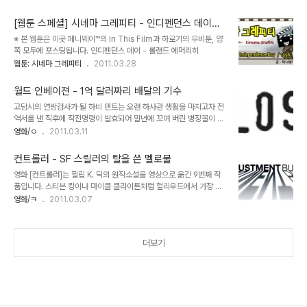
밖의 작품들은 명함도 못내밀 상황을 맞이했던 것이다. 그 중에는 리들
자는 그녀를 전혀 기억하지 못합니다. 자신이 왜 여기 와 있는지, 뭘 하
리 스콧의 [블레이드 러너]와 같은 날 개봉된 존 카펜터의 [괴물], 그리
고 있는것인지 조차 기억하지..
[웹툰 스페셜] 시네마 그레피티 - 인디펜던스 데이
고 디즈니 최대의 야심작 [트론]이 포함되어 있었다. [블레이드 러너]
(Independence Day, 1996)
※ 본 웹툰은 이곳 페니웨이™의 In This Film과 하로기의 무비툰, 양
나 [괴물]이 컬트 매니아들의 열광적인 지지를 받아 훗날 걸작으로 재
쪽 모두에 포스팅됩니다. 인디펜던스 데이 - 롤랜드 에머리히
평가받는 성과를 거둔 반면 [트론]에 대한 평가는 아직까지도 제대로
웹툰: 시네마 그레피티
2011.03.28
이루어지지 않고 있다. 지금도 의아한 점은 [트론]이 흥행에 대실패한
작품으로 여겨지고 있다는 사실이다. 당시 [트론]에 투입된 제작비는
1..
월드 인베이젼 - 1억 달러짜리 배달의 기수
고담시의 연방검사가 될 하비 덴트는 오랜 하사관 생활을 마치고자 전
역서를 낸 직후에 작전명령이 발효되어 말년에 꼬여 버린 병장꼴이 되
고 맙니다. 나비행성에서 항명죄를 저지른 트루디는 지구로 복귀해 외
영화/ㅇ
2011.03.11
계행성에서 복무한 경력을 인정받아 기술팀에 배속됩니다. '초대박닷
컴'을 운영하다 트랜스포머들의 싸움에 휘말린 리오는 트라우마를 극
컨트롤러 - SF 스릴러의 탈을 쓴 멜로물
복하기 위해 사관학교에 입학, 우수한 성적으로 장교가 되어 첫 임무를
영화 [컨트롤러]는 필립 K. 딕의 원작소설을 영상으로 옮긴 9번째 작
받게 되는데 이들이 맡게 되는 작전은 하필이면 외계인들의 침공을 막
품입니다. 스티븐 킹이나 마이클 클라이튼처럼 헐리우드에서 가장 인
아내는 일입니다. 자 이런 스토리를 가지고 영화를 만들었다고 생각해
기있는 소설가이지만 필립 K. 딕의 작품 중 영화로서 성공한 케이스는
영화/ㅋ
2011.03.07
봅시다. 정말 대단하겠지요? 어떤면으로는요. 그런데... 그것이 실제로
의외로 많지 않습니다. 지금에야 걸작 컬트물의 반열에 올라선 [블레
일어났습니다. 물론 위에서 제가 대충 갖다붙인 그런 스토리는 아니지
이드 러너]이지만 개봉 당시 대실패작으로 낙인찍혔다는 것을 새삼 강
만 [다크 나이트]나 [아바타], [트랜스포..
조할 필요는 없을테고, [페이첵]이나 [넥스트] 같은 작품들은 흥행도
더보기
실패했지만 완성도마저 형편없는 작품들이 되었지요. 그나마 성공한
게 [토탈 리콜]과 [마이너리티 리포트] 정도입니다. 따라서 필립 K. 딕
원작의 영화들은 매번 기대감을 불러일으키기는 하지만 실제 성공한
사례가 드물다는 점에 있어서 많은 부담감을 갖고 있는 것이 사실입니
다. 엄밀히 말하면 필립 K. 딕 원작..