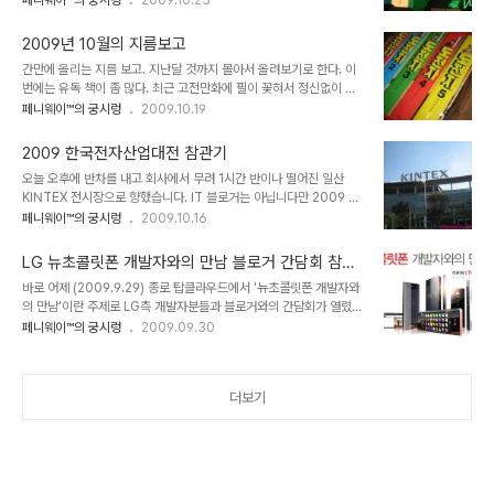
페니웨이™의 궁시렁
2009.10.23
하게 블로거들만을 초청한 파티로 진행되었습니다. 총 777명의 일명
'파워블로거'라는 분들을 뽑았던 이번 행사 모습, 궁금하시죠? 777명
2009년 10월의 지름보고
이나 되는 블로거가 참석했기 때문에 그 수에 해당하는 수많은 포스팅
간만에 올리는 지름 보고. 지난달 것까지 몰아서 올려보기로 한다. 이
이 올라갈 것이라고 생각하기에 저는 자세히 적지 않겠습니다. 대신 이
번에는 유독 책이 좀 많다. 최근 고전만화에 필이 꽃혀서 정신없이 수
번 행사에서 드러난 몇가지 문제점들을 적어볼까 합니다. 1.파워블로
집하고 있는데, 앞으로도 이 여세를 몰아갈 듯. 고전만화는 계속 수배
페니웨이™의 궁시렁
2009.10.19
거의 기준? 이번 행사가 사실 이례적으로 블로거만을 위한 행사였다는
중이니 혹시 집에 안보는 옛날 만화 있으신분 연락 부탁드린다. (진심
건 국내 웹 컨텐츠 시장에서 1인 미디어가 차지하는 비중이 그만큼 커
이다) 먼저 박기정 화백의 [도전자]다. 제일교포 백훈이 겪는 민족적
졌다는 뜻이기도 하지만 이번 파워블로거 선정..
2009 한국전자산업대전 참관기
갈등을 권투로 풀어내는 놀라운 내러티브의 걸작만화다. 두터운 5권
오늘 오후에 반차를 내고 회사에서 무려 1시간 반이나 떨어진 일산
짜리 복각판으로 출시되었는데, 현재 대부분의 서점에서 품절상태다.
KINTEX 전시장으로 향했습니다. IT 블로거는 아닙니다만 2009 한
가까스로 한군데서 미개봉 박스셋을 구해 눈물이 날 정도였다. 추후 리
국전자산업대전의 초청장을 받게 되었거든요. 예전 코엑스 전시장에
페니웨이™의 궁시렁
2009.10.16
뷰 예정. 다음으로 방영진의 [약동이와 영팔이]다. 역시 절판되어 구입
서 열릴때는 매년 참석했습니다만 KINTEX로 옮긴 뒤로는 처음 참관
이 쉽지 않았으나 새책 재고를 입수할 수 있었다. 청춘명랑만화의 계보
하는 것 같습니다. 3호선의 맨 마지막 정거장인 대화역에 내리고 5분
에서 빼놓을 수 없는 작품으로 아쉽..
LG 뉴초콜릿폰 개발자와의 만남 블로거 간담회 참석
정도 걸으니 KINTEX가 보이더군요. 사전등록을 마치고 전시장에 들
후기
바로 어제 (2009.9.29) 종로 탑클라우드에서 '뉴초콜릿폰 개발자와
어갔습니다. 전시장 내부는 평일임에도 꽤나 붐비는 모습이었고, 큰 규
의 만남'이란 주제로 LG측 개발자분들과 블로거와의 간담회가 열렸습
모를 자랑하더군요. 저야 뭐 굳이 말하자면 IT업계 관계자가 아니라
니다. 종로 탑클라우드는 종로타워 33층에 위치한 레스토랑으로 시내
페니웨이™의 궁시렁
2009.09.30
그 많은 업체들을 다 돌아볼 필요는 없었지만 아무튼 정말 많은 업체들
를 내려다보며 우아하게 식사를 할 수 있는 그런 장소입니다. 간만에
이 참여한 자리였습니다. 물론 부스를 차린 대부분은 중소업체들이지
칼질도 할겸, 신제품 구경도 할겸 이런저런 이유로 참석하게 되었지요.
만 국내 굴지의 기업인 삼성과 LG가 용..
이미 프로모션 자료 등을 통해 보신 분들은 아시겠지만 뉴초콜릿폰은
더보기
가로길이가 기존 폰에 비해 길죽한, 다소 생소한 디자인의 휴대폰입니
다. 개발자분들도 이 디자인적인 측면에 많은 신경을 썼다고 하시던데,
실제 보니 좀 독특하긴 합니다. 뭐랄까 일단 길이가 길어보이긴 하는데
실체 체감 길이는 그다지 길진 않습니다. 처음엔 주머니에 다 들어갈려
나, 주머니 밖으로 빠져나오지는..