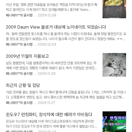
이 공동으로 주관하는 시상식인데요, 12월 8일부터 12월 31일까지
지난 주말, 영화 관련 자료들을 모아놓은 책장을 뒤적거리는데 뭔가 툭
부문당 1개, 총 5개 블로그를 투표하는 방식으로 진행됩니다. 저는 이
하고 떨어진다. 이게 뭐지? 하고 집어올려봤더니 표지에 'Nerv
번에 문화/예술 부분에 노미네이트 되었구요, 언젠가도 말씀드렸듯 이
Report'라고 쓰여있다. 네르프 리포트? 헉. 예전 뉴타입 한국어판 99
페니웨이™의 궁시렁
2009.12.08
런 기회는 좀처럼 오지 않을 듯 합니다. ㅠㅠ 상품도 푸짐하군요. 대상
년 8월호 별책부록으로 나왔던 건데 본지는 예전에 다 양도하고 나서
은 300만원, 부문별 우수상은 100만원. 후보에만 올라도 5만원 상
부록만 따로 남겨두었었나 보다. DVD북클릿 크기의 36페이지로 구
당의 경품. 인기상(최다득표순 10명)은..
2009 Daum View 블로거 대상에 노미네이트 되었습니다
성된 작은 소책자인데, 등장인물과 메카닉, 사도, 그리고 전 에피소드
햐.. 벌써 연말관련 포스트를 하나 둘 올려야 하는 시점이 되었네요. 올해 정말 뭘한건지도 모
의 내용이 요약된 알짜배기다. 헐... 이거 이거 완전 에바 덕후용 아이
를 정도로 정신없이 보냈습니다. 나이가 들수록 시간이 빨리 간다더니 정말인가봐요. ㅠㅠ
템이잖아! .......근데 내가 왜 이걸 여태 갖고 있는거지? ㅡㅡ;;;
어쨌거나 한가지 알려드릴 소식은 2009 Daum View 블로거 대상 후보에 올랐다는 소식
페니웨이™의 궁시렁
2009.12.04
입니다. 전 이게 진행중인지도 모르고 있었는데요, 벌써 1차 후보군 선정을 마치고 6개 채널
별 9명씩의 후보로 총 54명의 블로거를 선별, 이중에서 네티즌 투표로 대상자를 뽑는 것 같
2009년 11월의 지름보고
습니다. 저는 문화/연예 섹션에 후보로 올랐군요. 사실 수상은 기대도 안합니다. 워낙 쟁쟁하
날도 쌀쌀한데, 다들 월동준비하느라 바쁘건만 단벌 코트밖에 없는 주
신 분들이 많은데다, 영화블로거로서도 요즘은 슬슬 약발이 떨어지는 듯한 느낌을 받고 있거
제에 이번 한달도 엉뚱한 지름에 여념이 없다. 특히 이번달은 한국만화
든요. 아마 블로그를 운영하면서 이와같은 영광을 맛볼 수 있는건 올해까지가 아닐..
100주년을 맞이하여 잊혀져가는 한국만화와 관련된 자료들을 모으느
페니웨이™의 궁시렁
2009.11.30
라 출혈이 컸다. 그럼 이번달의 지름 목록이다. 먼저 부천만화정보센터
에서 계획한 복간만화 프로젝트, '한국만화 걸작선' 첫번째 작품인 [마
최근의 근황 및 잡담
음의 왕관]이다. 25년간 400여편의 작품을 만들어낸 한국만화계의
가끔 안부를 묻는 분들이 계시고 해서 짧게나마 근황을 올립니다. 1.저는 그럭저럭 잘 지냅니
거장 김종래 화백의 대표작. 양장본 표지에 종이질도 우수하며, 다른
다. 신종플루의 영향도 없고, 워낙 좀비스런 체력탓에 늘 피곤에 쩌든 얼굴을 하고 있긴해도..
복간본들과는 달리 프린팅 상태가 완벽에 가깝다. 다만 오리지널 폰트
ㅋ 최근에 느낀거지만 역시 온라인에서의 인간관계가 오프라인을 대체할 순 없는것 같더군
페니웨이™의 궁시렁
2009.11.27
가 아니라 새롭게 리뉴얼한 폰트로 인쇄된 것이 다소 아쉽다. 역시 부
요. 그래서 요즘은 오프활동을 조금 더 늘렸습니다. 그러다보니 블로그에 답글 달아드리는
천만화정보센터의 한국만화 걸작선 두번째 작품 [그림자 없는 복수].
것도 약간 소흘해 졌습니다. 2.괴작열전의 업뎃이 너무 늦다. 소재가 다 떨어진 것이 아니냐?
이 책은 다른 만화와는 달리 삽화체 ..
윈도우7 런칭파티, 참석자에 대한 배려가 아쉬웠다
하는 분들이 몇몇 계신데, 절대 아닙니다. 소재는 넘쳐 흐릅니다. 차기작으로 어떤걸 먼저 골
윈도우 비스타의 대실패 이후 마이크로소프트에서 야심차게 준비한
라야 할지 결정하기가 힘들 정도로 말이죠. 실제로 괴작열전의 업뎃이 느려진 이유는 크게
차기 OS인 윈도우7의 한국 런칭이 어제 멜론 악스에서 열렸습니다.
두가지인데, 실은 '어떤 영화'의 수입시기에 맞춰 공개하려고 써 둔 리뷰가 3,4..
이미 여러 매체를 통해 들으셨겠지만 이번 런칭행사는 세계에서 유일