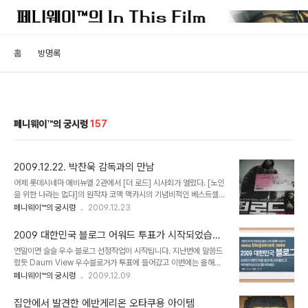
홈
방명록
페니웨이™의 궁시렁
157
2009.12.22. 박찬욱 감독과의 만남
어제 롯데시네마 애비뉴엘 2관에서 [더 로드] 시사회가 열렸다. [노인
을 위한 나라는 없다]의 원작자 코맥 맥카시의 기념비적인 베스트셀러
를 영화화한 작품이라 기대치가 한창 달아오른차에 관람할 기회를 얻
페니웨이™의 궁시렁
2009.12.23
었다. 영화에 대해서는 추후 리뷰를 올리기로 하고... 아무튼 자리에 앉
아 영화가 시작되길 기다리고 있는데, 상영직전 어디선가 많이 본 사람
2009 대한민국 블로그 어워드 투표가 시작되었습니
이 얼굴을 반쯤 가린채 들어와 앉는 것이다. 순간 감이 왔다. '박찬욱
다.
연말이면 슬슬 우수 블로그 선정작업이 시작됩니다. 지난번에 말씀드
감독이다!' 얼굴까지 가리며 조용히 들어온 심정을 모르는건 아니지만
렸듯 Daum View 우수블로거가 투표에 들어갔고 이번에는 올해부
그래도 내가 이런 기회를 놓칠 수 있나. 하필 노트를 들고 온게 없어서
터 새롭게 시작하는 2009 대한민국 블로그 어워드가 투표를 시작했
페니웨이™의 궁시렁
2009.12.09
에라 모르겠다. 읽으려고 집에서 들고온 영화관련서적을 들고가서 내
습니다. 이름도 그럴듯한 대한민국 블로그 어워드(Korea
밀었다. '안녕하세요~ 싸인 좀 부탁드립니다 ^^' 예상보다도 더 친절
Blogaward 2009). 한국블로그산업협회(KBBA)와 한국언론재단
히 웃으며 기꺼이 해주겠다는..
집안에서 발견한 에반게리온 오타쿠용 아이템