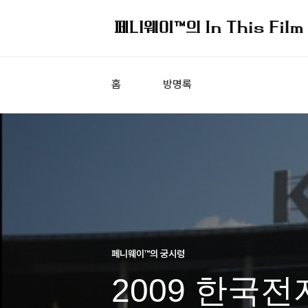
홈
방명록
페니웨이™의 궁시렁
2009 한국