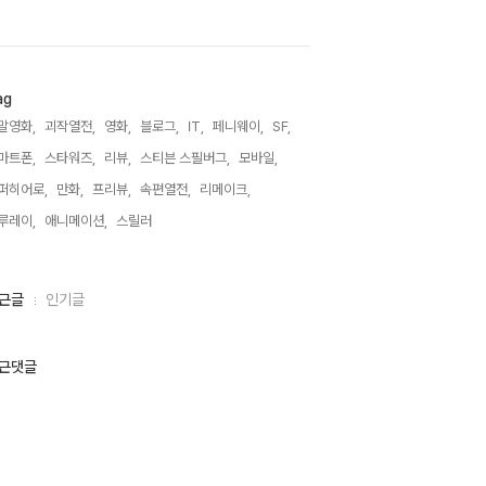
ag
말영화,
괴작열전,
영화,
블로그,
IT,
페니웨이,
SF,
마트폰,
스타워즈,
리뷰,
스티븐 스필버그,
모바일,
퍼히어로,
만화,
프리뷰,
속편열전,
리메이크,
루레이,
애니메이션,
스릴러,
근글
인기글
근댓글