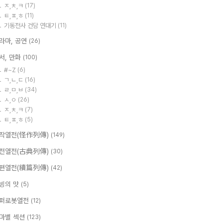
ㅈ,ㅊ,ㅋ
(17)
ㅌ,ㅍ,ㅎ
(11)
기동전사 건담 연대기
(11)
라마, 공연
(26)
서, 만화
(100)
#~Z
(6)
ㄱ,ㄴ,ㄷ
(16)
ㄹ,ㅁ,ㅂ
(34)
ㅅ,ㅇ
(26)
ㅈ,ㅊ,ㅋ
(7)
ㅌ,ㅍ,ㅎ
(5)
작열전(怪作列傳)
(149)
전열전(古典列傳)
(30)
편열전(續篇列傳)
(42)
빙의 맛
(5)
퍼로봇열전
(12)
마별 섹션
(123)