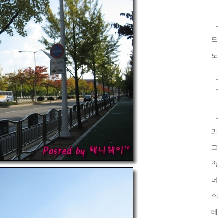
드
도
괴
고
속
더
슈
테