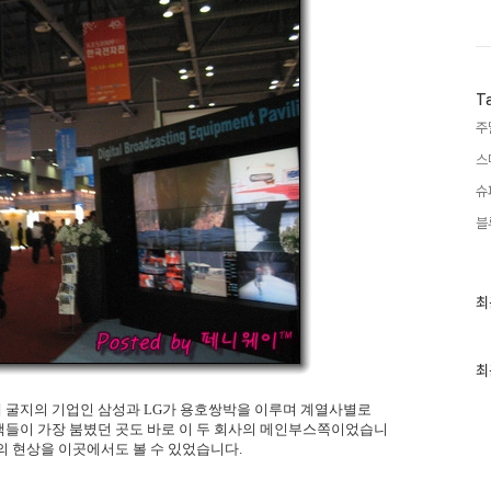
T
주
스
슈
블
최
최
근
글
과
인
최
기
글
 굴지의 기업인 삼성과 LG가 용호쌍박을 이루며 계열사별로
객들이 가장 붐볐던 곳도 바로 이 두 회사의 메인부스쪽이었습니
의 현상을 이곳에서도 볼 수 있었습니다.