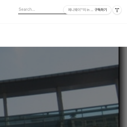
페니웨이™의 In This Film
구독하기