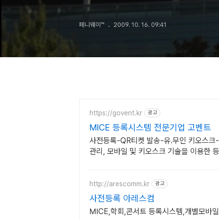
페니웨이™
2009. 10. 16. 09:41
https://govent.kr
광고
MICE 등록시스템 전문기업 고벤트
사전등록-QR티켓 발송-유.무인 키오스크
관리, 모바일 및 키오스크 기술을 이용한
경험 제공
http://arescomm.kr
광고
사전등록 아레스컴
MICE,학회,콘서트 등록시스템,개별모바