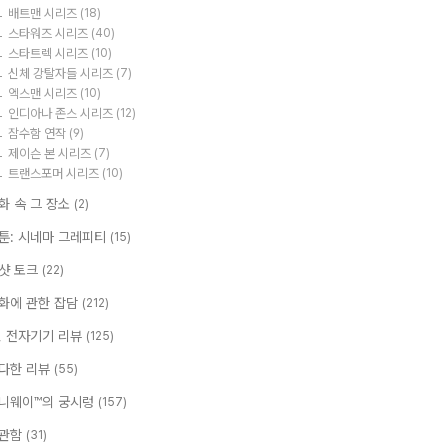
배트맨 시리즈
(18)
스타워즈 시리즈
(40)
스타트렉 시리즈
(10)
신체 강탈자들 시리즈
(7)
엑스맨 시리즈
(10)
인디아나 존스 시리즈
(12)
잠수함 연작
(9)
제이슨 본 시리즈
(7)
트랜스포머 시리즈
(10)
화 속 그 장소
(2)
툰: 시네마 그레피티
(15)
샷 토크
(22)
화에 관한 잡담
(212)
T, 전자기기 리뷰
(125)
다한 리뷰
(55)
니웨이™의 궁시렁
(157)
관함
(31)