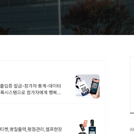
-출입증 발급-참가자 통계-데이터
 등록시스템으로 참가자에게 행복한
일티켓,명찰출력,평점관리,셀프현장
Al