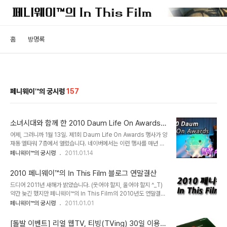
홈
방명록
페니웨이™의 궁시렁
157
소녀시대와 함께 한 2010 Daum Life On Awards
현장 스케치
어제, 그러니까 1월 13일. 제1회 Daum Life On Awards 행사가 양
재동 엘타워 7층에서 열렸습니다. 네이버에서는 이런 행사를 매년 진
행하고 있었는데요, 이번에는 Daum측에서도 정말 성대한 행사를 개
페니웨이™의 궁시렁
2011.01.14
최하면서 맞불작전에 나섰습니다. 올블로그 어워드도 없어지고, 이제
남아있는 블로그 행사가 거의 없어진 지금 무척 고무적인 일임에는 틀
2010 페니웨이™의 In This Film 블로그 연말결산
림없지요. 이번 행사는 미리부터 참석자들과의 꾸준한 사전조율을 하
드디어 2011년 새해가 밝았습니다. (웃어야 할지, 울어야 할지 ^_T)
면서 진행에 만전을 기하는 모습이 역력했습니다. 행사장에 도착하니
약간 늦긴 했지만 페니웨이™의 In This Film의 2010년도 연말결산
수상자들과 후보자들을 소개한 패널들이 전시되어 있더군요. 저도 제
을 정리해 올립니다. 1.발행 포스트 계산해보니 2010년에 발행한 글
페니웨이™의 궁시렁
2011.01.01
이름이 기재된 패널앞에서 한컷 찍어 봤습니다. 참석자는 지정된 각 테
의 수는 총 262개 포스트입니다. 월별 글 수를 관찰하니 1~5월까지
이블에 배정되어 지정석에 앉도록 마련되었습니다. 저희 테이블에는
는 피크를 이루다가 6월부터 9월까지 내리막을 달렸는데, 곰곰히 생
다음 뷰 서비스 기획 당당자인 여직원..
[돌발 이벤트] 리얼 웹TV, 티빙(TVing) 30일 이용권