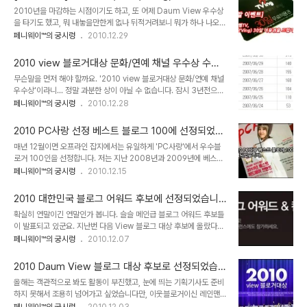
각해보니까 이때 제가 개인적으로 아주 힘든 시기인 것 같습니다. ㅡㅡ
을 드립니다 (완료)
2010년을 마감하는 시점이기도 하고, 또 어제 Daum View 우수상
++ 뭐 10월부터는 다시 정신차리고 그나마 좀 회복을 했군요. 역시
을 타기도 했고, 뭐 내놓을만한게 없나 뒤적거려보니 뭐가 하나 나오긴
분기별로 봐도 3분기가 최저치입니다. 올해는 이런 일이 없어야 할텐
하네요 ㅡㅡ;; 뭐 좀 더 제대로 된걸 올려야겠습니다만 여튼, 이건 그냥
페니웨이™의 궁시렁
2010.12.29
데 말이죠. ㅎㅎ 월별 글 수 2010년 1월 25 2010년 2월 18 2010
워밍업으로 돌발 이벤트 형식으로 올려봅니다. 예전에 리뷰를 한 적이
년 3월 30 2010년 4월 22 2010년 5월 29 2010년 6월..
있는데 TVing이라고, 스마트폰에서 실시간 TV를 시청할 수 있는 앱
2010 view 블로거대상 문화/연예 채널 우수상 수상
을 소개한 적이 있습니다. (리뷰 바로가기) 다 좋은데 한가지 단점이
에 대한 소감
무슨말을 먼저 해야 할까요. '2010 view 블로거대상 문화/연예 채널
유료 서비스라는 건데, 30일간 무료로 체험할 수 있는 쿠폰이 있어서
우수상'이라니... 정말 과분한 상이 아닐 수 없습니다. 잠시 3년전으로
하나 방출합니다. 한달간 약 60여개 채널을 보실 수 있습니다. 물론
돌아가 볼까요? 2007년 6월 23일, 처음 블로그를 개설했을 때의 방
페니웨이™의 궁시렁
2010.12.28
스마트폰이 없이 웹으로 TVing을 이용하시는 분들도 등록 후 사용가
문자 수는 달랑 4명이었습니다. 그러던 것이 시간이 흐른 지금은 누적
능합니다. 그냥 하면 별로 재미가 없으니까요, 퀴즈를 하나 준비했습니
방문자수가 5,130,000명에 육박하고 있습니다. 아마 누군가 찾아와
다. 영화 관련..
2010 PC사랑 선정 베스트 블로그 100에 선정되었습
내 글을 읽는다는 자각이 없었다면 3년 이상이나 블로그를 운영할만
니다
매년 12월이면 오프라인 잡지에서는 유일하게 'PC사랑'에서 우수블
한 동기부여는 그리 강하지 않았을 겁니다. 결국 지금의 나를 있게 만
로거 100인을 선정합니다. 저는 지난 2008년과 2009년에 베스트
든건 순전히 방문자들 덕분이었던 거죠. 이 자리를 빌어 감사드립니다.
블로그 100에 선정되었었는데 어제 우연히 반디앤루니스 건대점에
페니웨이™의 궁시렁
2010.12.15
개인적으로 올 한해는 조금 힘든 시기였습니다. 자세한 것 까지 밝히기
들렸다가 제 블로그가 명단에 있는걸 확인했네요. 예년같으면 누군가
는 어렵지만 나이가 들어가면서 찾아오는 감정적인 기복(흔히 히스테
가 진작에 PC사랑 선정 베스트 블로그의 명단을 정리해 올렸을텐데,
리라고 하죠. -..
2010 대한민국 블로그 어워드 후보에 선정되었습니
트위터나 페이스북의 영향 때문일까요? 올해는 아무도 관심을 갖지 않
다.
확실히 연말이긴 연말인가 봅니다. 슬슬 메인급 블로그 어워드 후보들
는 듯 해요. ㅠㅠ 페니웨이™의 In This Film에 대한 올해의 코멘트는
이 발표되고 있군요. 지난번 다음 View 블로그 대상 후보에 올랐다는
이렇네요. "대중문화 리뷰어라는 말이 무척 잘 어울린다. 영화, 애니,
소식에 이어 이번에는 2010 대한민국 블로그 어워드 후보에 선정되
페니웨이™의 궁시렁
2010.12.07
드라마, 만화 등 분야를 가리지 않고 솔직한 의견을 전달한다. 사람들
었다는 소식을 알려드립니다. 이 시상식은 블로그산업협회에서 주관
에게 외면받았지만 그냥 넘기기 아까운 작품을 모아둔 '괴작열전'은 쉽
하는 것인데, 작년에 이어 올해에도 문화/예술 분야에 후보로 선정이
게 접하기 힘든 메뉴다" ..
2010 Daum View 블로그 대상 후보로 선정되었습
되었습니다. 작년은 시행 첫해여서인지 후보군 선정에 다소 무리수를
니다.
올해는 객관적으로 봐도 활동이 부진했고, 눈에 띄는 기획기사도 준비
보여서 저와 같은 섹션에 육아, 라이프로거가 같이 노미네이트 되는 등
하지 못해서 조용히 넘어가고 싶었습니다만, 이웃블로거이신 레인맨
조금 황당한 면도 없지 않아서 개인적으로 항의를 하기도 했었는데, 이
님의 흉계(?)로 인하여 올해 역시 Daum View 블로그 대상 후보에