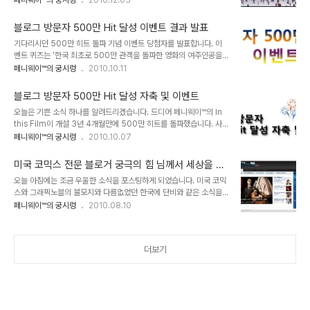
페니웨이™의 궁시렁
2010.12.03
번에는 비교적 부문별 분류를 잘 해놓은 듯 합니다. 특히 올해는 눈에
올라가게 되었습니다 마... 워낙 쟁쟁한 분들이 후보군에 있는 관계로
익은 영화, 연예 블로거들과 경합을 벌이게 되었네요. 뭐 올해 역시 후
그저 후보 선정 그 자체로 의미를 두겠다... 마 그런 생각을 가지고 있
보로 오른 것에 의미를 둬야겠다....
블로그 방문자 500만 Hit 달성 이벤트 결과 발표
습니다. (여러분 이거 다 ~ 거짓 부렁인거 아시죠?) 뭐 암튼 해마다 연
기다리시던 500만 히트 돌파 기념 이벤트 당첨자를 발표합니다. 이
말,연초가 되면 각종 블로그 시상식에 오르내리고 있는데, 좀 쑥스럽기
벤트 퀴즈는 '한국 최초로 500만 관객을 돌파한 영화의 여주인공을
도 하고, 뭐 이 변변찮은 블로그를 자꾸 언급하나 싶기도 하고 그렇습
맡은 배우는 누구일까요?'였습니다. 정답은 '김윤진'입니다. 한국 최초
페니웨이™의 궁시렁
2010.10.11
니다. 사실 메타블로그가 올해 들어 급속히 쇠퇴된 마당에 신생 블로그
로 600만 관객을 기록한 초히트작 [쉬리]의 여주인공으로 출연했었
는 어디 발붙일 틈이 보이질 않고 그나마 운좋게 이름이 좀 알려진 블
죠. 이벤트에 응모하신 분들 중 총 17분이 정답을 맞추셨고, 오답자도
로거들이 계속 이런 자리..
블로그 방문자 500만 Hit 달성 자축 및 이벤트
몇분 계셨는데, 오답을 살펴보면 [씨받이]의 강수연, [해운대]의 하지
오늘은 기쁜 소식 하나를 알려드리겠습니다. 드디어 페니웨이™의 In
원, [접속]의 전도연 등을 적어주신 분도 계십니다. 아무튼 정답을 맞
this Film이 개설 3년 4개월만에 500만 히트를 돌파했습니다. 사
추신 17분의 후보자는 다음과 같습니다. 뗏목지기™ 빨간양산 acejw
실 다음 View의 정책변화와 메타블로그의 몰락, 그밖에 여러 환경변
페니웨이™의 궁시렁
2010.10.07
아도니스 Rion 나이트 세이버즈 HAHALIGHT 영웅비화 Dr.Kurse
화와 더불어 글의 발행수도 줄어들어 유입자가 감소되어 400만을 기
이인 bluenlive PSS 미니 순처리 엘도란스 okto frost 이상입니
록한지 1년 1개월이나 걸렸습니다. 간신히 500만을 찍고나니 속이
다...
미국 코믹스 전문 블로거 궁극의 힘 님께서 세상을 떠
후련하군요. 방문자 수에 크게 연연하지 않는 경지에 이르긴 했습니다
났습니다.
오늘 아침에는 조금 우울한 소식을 포스팅하게 되었습니다. 미국 코믹
만 어쨌거나 500만이란 숫자는 무척 뿌듯하게 다가옵니다. 그동안
스와 그래픽노블의 불모지와 다름없었던 한국에 단비와 같은 소식을
제 블로그를 찾아주시고 아껴주신 모든 분들께 이 기회에 다시 한번 감
전해 주면서 왕성한 활동을 보여주셨던 블로거 궁극의 힘 님께서 어제
페니웨이™의 궁시렁
2010.08.10
사의 말씀을 드리겠습니다. 그리고 500만 히트 기념으로 약소하지만
지병인 신장염으로 세상을 떠나셨다고 합니다. 저와 직접적인 안면은
한분을 추첨해서 소정의 선물을 드릴까 합니다. 상품은....... 두둥! 바
없지만 그래도 블로그를 통해 이런 저런 이야기를 주고 받았던 분이라
로 영화 [인셉션]에서 코..
정말 충격적이면서도 서글픈 소식입니다. 특히 국내에 그래픽노블이
더보기
정식 출간되는데 무시못할 영향을 주신 분이라 더욱 안타깝습니다. 한
동안 활동이 뜸하시다가 얼마전 블로그를 2.0버전으로 리뉴얼하면서
다시 의욕을 불태우셨는데 개인적으로 참 힘든 시간을 보냈을것 같습
니다. 요즘 가뜩이나 기분이 우울한데 참 착찹하군요. 젊은 나이에 세
상을 떠난 궁극의 힘 님과 가족분들께 심심한 조의를..