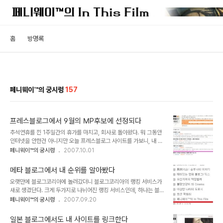
홈
방명록
페니웨이™의 궁시렁
157
프레스블로그에서 9월의 MP후보에 선정되다
추석연휴를 낀 1주일간의 휴가를 마치고, 회사로 돌아왔다. 뭐 그동안
인터넷을 안한건 아니지만 오늘 프레스블로그 사이트를 가보니, 내 포
스트 중 [2007년 추석시즌 한국영화 기대작 정리 Ver.1.5]이란 글이
페니웨이™의 궁시렁
2007.10.01
9월의 MP(MILLION POSTING) 후보에 선정되어 있었다. 이 글은
다음 블로거 뉴스에서도 메인에 올라 늘 방문자 수에 목말라 하던 페니
메타 블로그에서 내 순위를 알아봤다
웨이™의 블로그에 트래픽 폭탄이라는 선물을 안겨주었던 고마운 글이
오랫만에 블로그코리아에 놀러갔더니 블로그코리아의 랭킹 서비스가
긴 한데.. 프레스 블로그의 개편과 동시에 MP시스템이 시작된건 초기
새로 생겼단다. 크게 두가지로 나뉘어진 랭킹 서비스인데, 하나는 블코
단계라 아직 많은 유입자가 없어서 상대적인 우위에 놓인것일테지만
랭킹이라고 블코에 가입된 전체 블로그의 순위를 1위~500위까지 매
페니웨이™의 궁시렁
2007.09.20
(다음번엔 어림도 없겠지..ㅜㅡ) 그래도 예상밖의 후보에 올라 감개무
긴것이다. 또 하나는 월간 톱 130이라는 건데, 이건 13개로 나뉜 분야
량하다. 거기에다 MP선정자에겐 무려 100만원의 상금을 준단다. 헉!
별로 각각의 분야에 톱 10을 뽑아 선정한 것이다. 블코내에서 점수를
물론 내 포스트가 M..
일본 블로그에서도 내 사이트를 링크한다