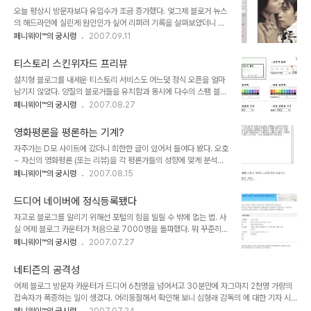
매기는 '생산력 지수', '커뮤니케이션 지수', '인기도 지수' 등 3대 지수
오늘 평상시 방문자보다 유입수가 조금 증가했다. 엊그제 블로거 뉴스
를 기초로 산정한 순위라는데, 페니웨이™의 블로그는 몇위나 했나 봤
의 해드라인에 실린게 원인인가 싶어 리퍼러 기록을 살펴보았더니 왠
더니, 역시나 블코랭킹 50위 안에는 어림도 없나보다. 전체 67위를
걸~ blog.goo.ne.jp/katachi4119 여기서 줄기차게 들어오고 있
페니웨이™의 궁시렁
2007.09.11
했다. 그러나 월간 톱 130 중 영화/연예 섹션에는 8위에 랭크되어 간
는거다. 주소로 보아하니 일본 사이트 같아서 찾아들어갔더니 역시나,
신히 톱 130안에는 들었다. 나름 기분은 좋다. 궁금한 김에 다른 메타
일본인이 운영하는 블로그였다. 이병헌 사진으로만 가득 차 있는 것으
블로그도 기웃거..
티스토리 스킨위자드 프리뷰
로 보아 뵨사마 팬사이트쯤 되는것 같다. 암튼 어떻게 내 블로그를 찾
설치형 블로그를 내세운 티스토리 서비스도 어느덧 정식 오픈을 얼마
았는지, 몇일전 이병헌, 이미연 주연의 [중독]을 리메이크한 [포제션]
남기지 않았다. 양질의 블로거들을 유치함과 동시에 다수의 스팸 블로
예고편 동영상 포스팅을 찾아 링크를 걸어주어 지금도 제법 많은 수의
거들도 만만찮게 유입하긴 했으나, 자신의 입맛대로 블로그를 만들고,
페니웨이™의 궁시렁
2007.08.27
방문자가 들어오고 있다^^ 이쯤되면 일본인들을 위한 번역기 플러그
막강한 플러그인을 사용할 수 있다는 것은 초보 블로거인 페니웨이™
인도 설치해 볼까? 블로그에 세계에 빠진지도 어언 석달째. 다국적으
한테도 무척 구미가 당기는 일이었다. 그러나 html이나 웹디자인에
로 관심사를 찾아들어오는 사람..
영화평론을 평론하는 기계?
전무한 유저들은 기본 제공되는 스킨이나 만지작 거리다 한방에 애써
자주가는 D모 사이트에 갔더니 희한한 글이 있어서 들여다 봤다. 오호
디자인한 스킨을 날려버리는가 하면, 남들과 똑같은 홈피디자인에 지
~ 자신의 영화평론 (또는 리뷰)을 각 평론가들의 성향에 맞게 분석해
겨움을 느끼는 유저들도 있었을 것이다. 그런 의미에서 네이버 시즌2
주는 사이트가 있단다. 주어진 네모 박스안에 자신이 쓴 글을 집어넣으
페니웨이™의 궁시렁
2007.08.15
의 막강한 사용자 편의성은 티스토리 유저에게 있어서 부러움의 대상
면 (어떤 원리인지는 몰라도) 자체 분석에 의거해, 듀나 ,정성일 ,김혜
이기도 했다. 이제 티스토리에서도 스킨위자드 서비스를 시작한다고
리 ,이동진 , 김영진 ,곽재식 등의 평론가에 맞춰 성향점수를 분석해 준
선언했다. 이는 설치형 블로그에 익숙하지 않은 라이트 ..
드디어 네이버에 정식등록됐다
다. 엉터리라면 엉터리일수도 있지만 글 자주쓰시는 분들은 재미삼아
자고로 블로그를 알리기 위해선 포털의 힘을 빌릴 수 밖에 없는 법. 사
해보는 것도 나쁘진 않을듯..^^ 영화평론을 평론하는 기계 바로가기
실 어제 블로그 카운터가 처음으로 7000명을 돌파했다. 뭐 꾸준히
포스팅만 된다면 곧 일일 10000명도 가능할 것 같다. 실제로 리퍼러
페니웨이™의 궁시렁
2007.07.27
기록을 살펴보면 상당수의 방문자가 네이버 검색을 통해 들어오게 되
었음을 알 수 있었는데, 오늘 드디어 네이버 측으로 부터 한통의 메일
네티즌의 공격성
이 왔다. 그 내용은 다음과 같다. 제출해 놓고도 잊고 있었는데 거의 3
어제 블로그 방문자 카운터가 드디어 6천명을 넘어서고 30분만에 자그마치 2천명 가량의
주만에 등록이 완료된 것 같다. 뭐 이미 상당수의 방문자가 네이버 검
접속자가 폭증하는 일이 생겼다. 어리둥절해서 확인해 보니 심형래 감독의 에 대한 기자 시
색으로 들어오기는 하지만 사이트 등록으로 인해 얼마만큼의 방문자
사회 후기를 접하고 느낀점을 적은 글이 다음 블로거 뉴스의 상단에 놓였던 것이다. 포스팅