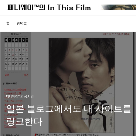
홈
방명록
페니웨이™의 궁시렁
일본 블로그에서도 내 사이트를
링크한다