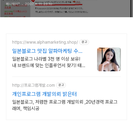
페니웨이™
2007. 9. 11. 23:10
https://www.alphamarketing.shop/
광고
일본블로그 맛집 알파마케팅 수출
바우처 전문 수행기관
일본블로그 나라별 3천 명 이상 보유!
내 브랜드에 맞는 인플루언서 찾기! 태
국, 일본, 베트남, 싱가폴, 대만, 필리핀,
미국 모두 가능합니다!
http://프로그램개발.com
광고
개인프로그램 개발의뢰 밝은터
일본블로그, 저렴한 프로그램 개발의뢰 ,20년경력 프로그
래머, 책임시공