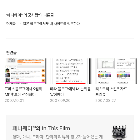
'페니웨이™의 궁시렁'의 다른글
현재글
일본 블로그에서도 내 사이트를 링크한다
관련글
프레스블로그에서 9월의
메타 블로그에서 내 순위를
티스토리 스킨위자드
MP후보에 선정되다
알아봤다
프리뷰
2007.10.01
2007.09.20
2007.08.27
페니웨이™의 In This Film
영화, 애니, 드라마, 만화의 리뷰와 정보가 들어있는 개