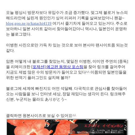
오늘 평상시 방문자보다 유입수가 조금 증가했다. 엊그제 블로거 뉴스의
해드라인에 실린게 원인인가 싶어 리퍼러 기록을 살펴보았더니 왠걸~
blog.goo.ne.jp/katachi4119
여기서 줄기차게 들어오고 있는거다. 주소로
보아하니 일본 사이트 같아서 찾아들어갔더니 역시나, 일본인이 운영하
는 블로그였다.
이병헌 사진으로만 가득 차 있는 것으로 보아 뵨사마 팬사이트쯤 되는것
같다.
암튼 어떻게 내 블로그를 찾았는지, 몇일전 이병헌, 이미연 주연의 [중독]
을 리메이크한
[포제션] 예고편 동영상 포스팅
을 찾아 링크를 걸어주어
지금도 제법 많은 수의 방문자가 들어오고 있다^^ 이쯤되면 일본인들을
위한 번역기 플러그인도 설치해 볼까?
블로그에 세계에 빠진지도 어언 석달째. 다국적으로 관심사를 찾아들어
오는 사람들을 보니 인터넷 세상, 정말 재밌다는 생각이 든다. 링크해주
신분, 누군지는 몰라도 ありがとう~
클릭하면 원본사이즈로 보실 수 있어요^^