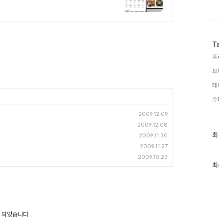
T
프
모
페
슈
2009.12.09
2009.12.08
최
최
2009.11.30
근
2009.11.27
글
과
2009.10.23
인
최
기
글
트 되었습니다