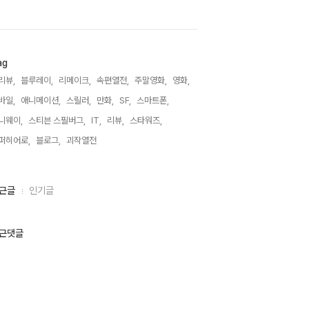
ag
리뷰,
블루레이,
리메이크,
속편열전,
주말영화,
영화,
바일,
애니메이션,
스릴러,
만화,
SF,
스마트폰,
니웨이,
스티븐 스필버그,
IT,
리뷰,
스타워즈,
퍼히어로,
블로그,
괴작열전,
근글
인기글
근댓글