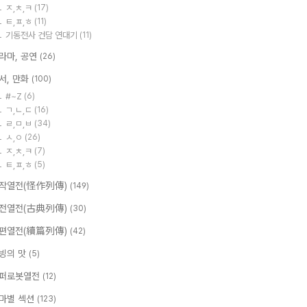
ㅈ,ㅊ,ㅋ
(17)
ㅌ,ㅍ,ㅎ
(11)
기동전사 건담 연대기
(11)
라마, 공연
(26)
서, 만화
(100)
#~Z
(6)
ㄱ,ㄴ,ㄷ
(16)
ㄹ,ㅁ,ㅂ
(34)
ㅅ,ㅇ
(26)
ㅈ,ㅊ,ㅋ
(7)
ㅌ,ㅍ,ㅎ
(5)
작열전(怪作列傳)
(149)
전열전(古典列傳)
(30)
편열전(續篇列傳)
(42)
빙의 맛
(5)
퍼로봇열전
(12)
마별 섹션
(123)