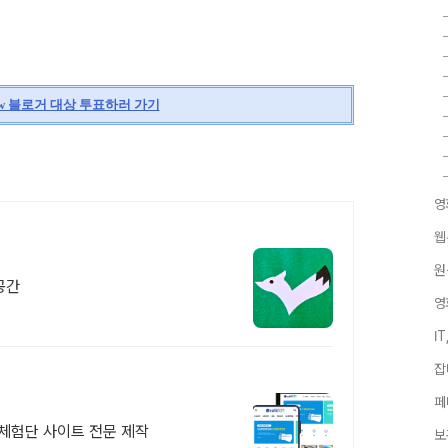
View 블로거 대상 투표하러 가기
영
웹
원
공간
영
I
잡
페
체험단 사이트 전문 제작
보