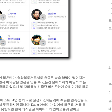
드
도
괴
고
들이 많은데다, 영화블로거로서도 요즘은 슬슬 약발이 떨어지는
면서 이와같은 영광을 맛볼 수 있는건 올해까지가 아닐까 하는
속
등장하고 있으니 또 자리를 비켜줄땐 비켜주는게 순리이기도 하고
더
w의 베스트 54명 중 하나로 선정되었다는 것에 뿌듯한 만족감을 느
슈
 투표하시면 됩니다. Daum 아이디가 있어야 하구요, 저를 찍
테
대상 못받으면 왠지 괴작열전 아이디어가 안떠오를것 같아요.