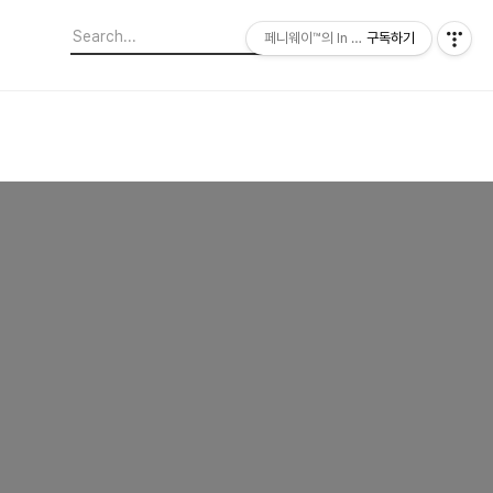
페니웨이™의 In This Film
구독하기