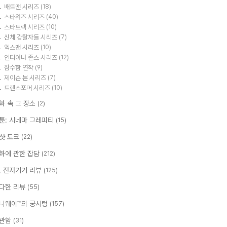
배트맨 시리즈
(18)
스타워즈 시리즈
(40)
스타트렉 시리즈
(10)
신체 강탈자들 시리즈
(7)
엑스맨 시리즈
(10)
인디아나 존스 시리즈
(12)
잠수함 연작
(9)
제이슨 본 시리즈
(7)
트랜스포머 시리즈
(10)
화 속 그 장소
(2)
툰: 시네마 그레피티
(15)
샷 토크
(22)
화에 관한 잡담
(212)
T, 전자기기 리뷰
(125)
다한 리뷰
(55)
니웨이™의 궁시렁
(157)
관함
(31)