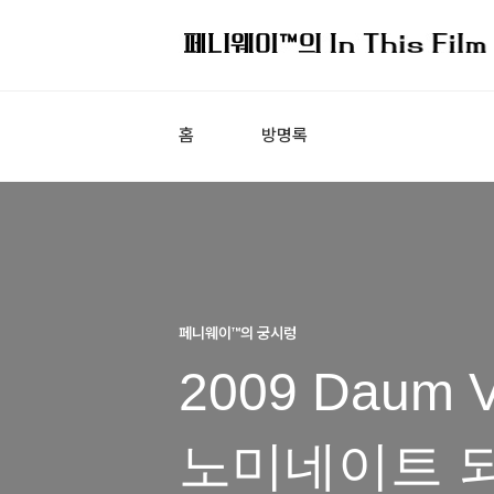
홈
방명록
페니웨이™의 궁시렁
2009 Daum
노미네이트 