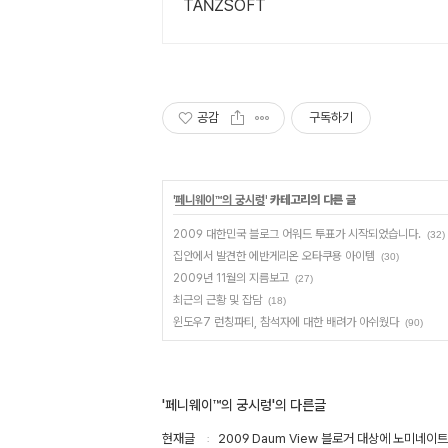
TANZSOFT
공감
구독하기
'
페니웨이™의 궁시렁
' 카테고리의 다른 글
2009 대한민국 블로그 어워드 투표가 시작되었습니다.
(32)
집안에서 발견한 에반게리온 오타쿠용 아이템
(30)
2009년 11월의 지름보고
(27)
최근의 근황 및 잡담
(18)
윈도우7 런칭파티, 참석자에 대한 배려가 아쉬웠다
(90)
'페니웨이™의 궁시렁'의 다른글
현재글
2009 Daum View 블로거 대상에 노미네이