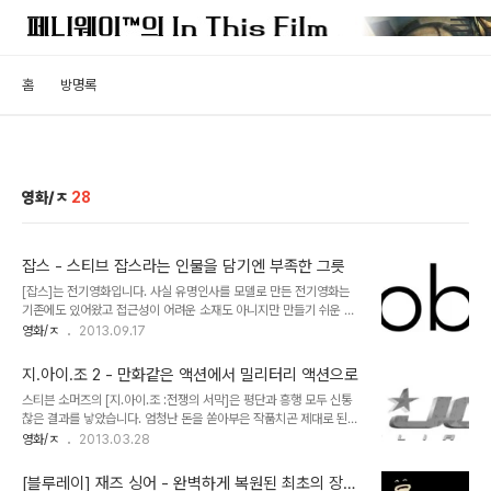
홈
방명록
영화/ㅈ
28
잡스 - 스티브 잡스라는 인물을 담기엔 부족한 그릇
[잡스]는 전기영화입니다. 사실 유명인사를 모델로 만든 전기영화는
기존에도 있어왔고 접근성이 어려운 소재도 아니지만 만들기 쉬운 장
르는 아닙니다. 이미 존재하는 사실에 대해 흥미본위의 허구성을 가해
영화/ㅈ
2013.09.17
야한다는 점은 정확성을 추구해야 할 전기물에 있어 일종의 딜레마이
기 때문이죠. 따라서 허구와 사실을 저울질하는 방법이 성공의 관건이
지.아이.조 2 - 만화같은 액션에서 밀리터리 액션으로
라고 볼 수 있습니다. 흥행과 비평 모두 성공을 거둔 대표적인 예로 [소
스티븐 소머즈의 [지.아이.조 :전쟁의 서막]은 평단과 흥행 모두 신통
셜 네트워크]를 들 수 있는데, 아론 소킨의 각본을 데이빗 핀쳐가 연출
찮은 결과를 낳았습니다. 엄청난 돈을 쏟아부은 작품치곤 제대로 된
한 이 작품은 페이스북의 창시자 마크 주커버그의 이야기를 철저하게
CG도 보여주지 못했고 다양한 캐릭터를 작품속에 녹여내는데에도 실
영화/ㅈ
2013.03.28
허구적 입장에서 구축해 나갑니다. 이 작품에서 추구하는 방향은 정확
패했지요. 그럼에도 이 작품에서 유일하게 성공을 거둔 사람이라면 그
한 사실의 전달이라기 보다는 페이스북의 성공 이면에 놓인 군상들, 그
건 바로 이병헌일겁니다. 사실 비나 박중훈, 박준형, 장동건, 배두나 등
들 사이에서 벌어지는 배신과 암투의 드라마를..
[블루레이] 재즈 싱어 - 완벽하게 복원된 최초의 장편