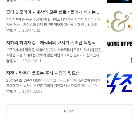
영화/ㅈ
2010.01.06
고 있는 [조선명탐정: 각시투구꽃의 비밀] 역시 정약용을 전면에 내세
지속적으로 상승하며 지구 곳곳에서 심각한 기상이변이 속출하고 있
운 조선시대 미스테리 활극입니다. 사실 개인적으로는 포스터의 그 촌
다. 과학자들은 이제 시간이 얼마 남지 않았다고 목소리를 높히지만 각
스런 폰트하며 어정쩡한 김명민의 분장이 영화를 보..
줄리 & 줄리아 - 세상의 모든 블로거들에게 바치는 희
나라들의 이익을 대변하는 온실가스 규제의 움직임은 그리 쉽게 해법
망의 이야기
학창시절에는 누구나 꿈이 있다. 적어도 나만큼은 평범한 사람이 되지
이 나타날 것 같지 않다. 얼마전 교토의정서를 대체할 새로운 기후변화
않을 거라는 자신감과 함께 핑크빛 미래가 자신을 위해 예비되어 있는
협약의 기초를 마련할 것으로 기대를 모은 덴마크 코펜하겐의 ‘유엔기
듯한 착각에 빠지기도 한다. 하지만 앞날은 누구도 예측할 수 없다. 물
영화/ㅈ
2009.12.12
후변화협약(UNFCCC)'도 별다른 성과없이 막을 내렸다. 환경파괴
론 독한 마음으로 미래를 차분히 설계해 그 꿈을 이룬 경우도 많지만
를 우려하는 전세계의 거주민들이 주목하고 있음에도 선진국과 개도
학창시절에 촉망받던 녀석이 사회에 나와 별볼일 없는 무채색의 인생
국간의 갈등은 회의 기간 내내 실마..
지하의 하이재킹 - 캐릭터의 묘사가 뛰어난 독창적인
을 사는 경우도 허다하다. 나만해도 그렇다. 뭐 딱히 자랑은 아니지만
스릴러
1970년대의 범죄물, 이를테면 [형사 서피코]나 [프렌치 커넥션] 같은
적어도 학창시절에는 잘나가던 때가 있었다. 적어도 서울의 상위권 대
작품은 요즘 시대에는 맛보기 힘든 아날로그적인 분위기가 살아있다.
학을 나와 나름 정해진 수순을 밟으며 안정적인 삶을 할거라고 여겨지
어쩌면 그 당시 범죄물에서 영화로 표현할 수 있는 모든 미장센은 그
영화/ㅈ
2009.06.11
던 내가 정말 특별할 것없는 삶-박봉에 집,회사밖에 모르는 단조로운
때 모두 소진되어 버렸는지도 모르겠다. 화려한 화면과 테크닉이라는
삶-을 살게 될 줄은 정말 몰랐다. 더 놀라운건 다람쥐 쳇바퀴 돌 듯 똑
부산물을 얻고도 예전만한 흥미를 보여주지 못하는 오늘날의 헐리우
같은 하루가 반복되는 것에 스스로..
작전 - 탐욕이 들끓는 주식 시장의 뒷모습
드 영화들을 보자면 더더욱 그런 생각이 든다. [지하의 하이재킹]은 비
2001년 초, 2년간 다녔던 직장을 그만두고 취직이 되질 않아 한동안
록 우리나라 관객들에게는 그렇게 잘 알려진 작품은 아니지만 1970
초조해 하던 필자는 우연한 기회에 지인과 나눈 대화를 계기로 주식이
년대에 가장 독창적인 범죄물 가운데 하나라고 감히 말할 수 있다. 존
란 것을 알게 되었고, 수식간에 클릭 한방으로도 최대 15%의 수익(하
영화/ㅈ
2009.02.02
고디의 원작소설을 각색한 이 작품은 일반적인 하이재킹이 비행기나
한에서 상한으로는 무려 30%)을 올리는 주식 거래의 매력에 빠져들
기차같은 운송수단을 대상으로 하는데 비해 외부로의 탈출이 불가능
게 되었다. 그 결과는... 굳이 말 안해도 알 것이다. 주식을 접한 개인투
한 뉴욕시 지하철을 그 배경으로 삼고 있다는..
자자들의 대다수는 절대 이 '합법적인 투기판'에서 살아남지 못한다.
더보기
당연히 필자도 예외는 아니었다. 값비싼 수업료를 치루고 나서야 개미
들에게 있어서 주식은 이기지 못할 게임에 배팅하는 것이라는 진리를
깨닫게 되는 것이 대다수가 내리는 결론이다. (필자를 이 세계로 이끌
었던 지인은 자가용 한대값을 날리고도 아직 미련을 못 버리고 있다)
영화 [작전]은 그 어느 나..