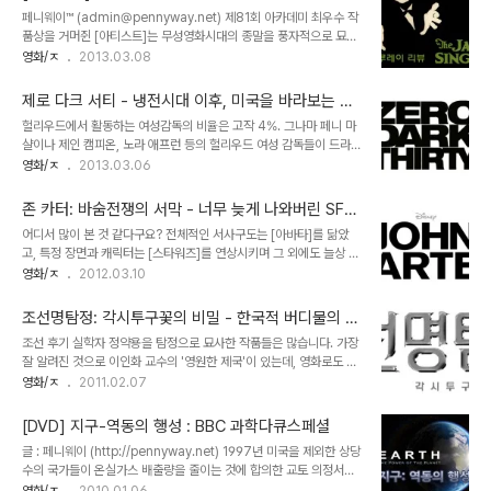
많은 한국 배우들이 헐리우드로 진출했지만 누구하나 성공적인 정착
유성영화
페니웨이™ (admin@pennyway.net) 제81회 아카데미 최우수 작
을 한 배우는 아직 없습니다. 그나마 비는 자신이 타이틀롤까지 맡은
품상을 거머쥔 [아티스트]는 무성영화시대의 종말을 풍자적으로 묘사
[닌자 어쌔씬]을 찍었지만 결과는 그리 좋지 않았죠. 반면에 영화내내
한 작품으로서 유성영화의 등장이 무성영화 배우들에게 있어서 얼마
영화/ㅈ
2013.03.08
복면이나 쓰고 다니며 그저 그런 동양인1에 지나지 않을거라 예상했던
나 거대한, 그리고 두려운 변화였는지를 간접적으로 느끼게 해 준 영화
이병헌은 악역에 조연급 배역임에도 불구하고 무시못할 존재감을 뽐
다. 사실 뤼미에르 형제가 선보인 시네마토그래프는 일종의 이미지 기
내며 [지.아이.조: 전쟁의 서막]에서 가..
제로 다크 서티 - 냉전시대 이후, 미국을 바라보는 냉
록장치였기 때문에 영화에서 음성을 입힌다는 건 당시의 기술로선 생
담한 시선
헐리우드에서 활동하는 여성감독의 비율은 고작 4%. 그나마 페니 마
각하기 어려웠다. 물론 사운드가 별개로 사용되어 영화와 함께 오케스
샬이나 제인 캠피온, 노라 애프런 등의 헐리우드 여성 감독들이 드라마
트라가 음악을 연주하거나 변사가 해설을 통해 관객에게 내용을 전달
나 혹은 멜로물 같은 보편적 장르에서 여성 특유의 섬세함을 장점으로
영화/ㅈ
2013.03.06
하는 식의 시도는 있어 왔지만 영상과 사운드의 기술적인 결합은 좀처
자리잡아 갈 때 남성들의 전유물이라고 인식되어지던 액션영화로 꾸
럼 풀리지 않는 숙제였다. 곧이은 라디오의 등장으로 기술적 한계에 부
준히 한우물을 판 여장부가 있다. 바로 캐서린 비글로우다. 그녀의
딪힌 영화산업은 침체일로에 놓였고 여러 회사들에..
존 카터: 바숨전쟁의 서막 - 너무 늦게 나와버린 SF활
1991년작 [폭풍속으로]는 20여년이 지난 지금까지도 액션영화의 상
극의 원조
어디서 많이 본 것 같다구요? 전체적인 서사구도는 [아바타]를 닮았
위권에 랭크될 만큼 남자들의 세계를 남자보다 더 확실하게 이해할 줄
고, 특정 장면과 캐릭터는 [스타워즈]를 연상시키며 그 외에도 늘상 보
아는 연출가다. [스트레인지 데이즈]와 [웨이트 오브 워터], [K-19: 위
아왔던 SF영화나 판타지물의 여기저기에서 따온 것 같은 장면들… 맞
영화/ㅈ
2012.03.10
도우 메이커]의 연속 실패로 재기불능 상태에 빠진 것처럼 보였을 때
습니다. 2012년 첫번째 블록버스터 [존 카터: 바숨전쟁의 서막]은 이
그녀는 7년만에 회심의 역작을 들고 나타나 자칭 ‘세상의 왕’이라며
들 영화들과 무척 닮아 있습니다. 사실 [존 카터: 바숨전쟁의 시작]의
아카데미 시상식장에서 환호성을 질..
조선명탐정: 각시투구꽃의 비밀 - 한국적 버디물의 발
원작인 에드거 라이스 버로스의 ‘화성의 공주’는 무려 1912년 작, 그러
견
조선 후기 실학자 정약용을 탐정으로 묘사한 작품들은 많습니다. 가장
니까 지금으로부터 딱 100년전에 탄생했습니다. 그러니 이후에 쏟아
잘 알려진 것으로 이인화 교수의 '영원한 제국'이 있는데, 영화로도 만
진 SF장르물에 지대한 영향을 미친건 자명하지요. 오히려 앞서 언급
들어진 이 작품속에서 정약용은 이인몽과 함께 '금등지사'를 둘러싼 조
영화/ㅈ
2011.02.07
한 영화들과 닮지 않았다면 그게 더 이상합니다. 제임스 카메론은 [아
정내의 살인사건을 수사하는 역할을 맡았지요. [정조암살미스터리-8
바타]를 만들면서 자신의 작품이 ‘화성의 공주’를 업그레이드한 것임
일]이나 [조선추리활극 정약용] 같은 TV시리즈에서도 정약용은 실용
을 분명히 밝힌 바 있으니까..
[DVD] 지구-역동의 행성 : BBC 과학다큐스페셜
주의 학자이기보다는 범죄수사관에 더 알맞은 인물로 묘사되고 있습
글 : 페니웨이 (http://pennyway.net) 1997년 미국을 제외한 상당
니다. 아마도 구습에 얽메인 조선시대에 이만큼 실용적이고 개혁적 성
수의 국가들이 온실가스 배출량을 줄이는 것에 합의한 교토 의정서는
향을 드러낸 인물이 전무했다는 방증이겠지요. 최근 흥행가두를 달리
유명무실한 협약이 되고 말았다. 북극의 얼음이 녹고 있고, 해수면은