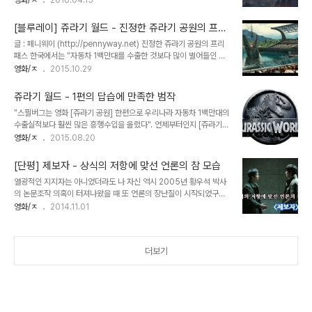
영화/ㅈ
2016.04.15
이더 풍의 화끈한 액션도 날아가 버렸다. 그렇다고 중간에 투입된 조스
레츠의 팬층을 영입해 흥행을 노리는 꼼수가 뻔한 이 작품은 시종일관
웨던에게 모든 화살을 돌리기엔 그에게 주어진 짐이 너무 버겁다. 영화
관객의 예측대로 정확히 스토리가 전개되는 묘한(?) 영화다. 여주인공
개봉 후 하나 둘씩 양파껍질 ..
[블루레이] 쥬라기 월드 - 진정한 쥬라기 공원의 프리
과 남주인공의 흔해빠진 로맨스도, (아마 영화에서는 최대의 반전이
패스
글 : 페니웨이 (http://pennyway.net) 진정한 쥬라기 공원의 프리
되었을) 제5침공의 정체에 대해서도 영화가 시작하는 순간에 간파당
패스 한국에서는 “자동차 1백만대를 수출한 것보다 많이 벌어들인 영
할만큼 너무나도 안일하게 연출해놓았다. 그나마 건질만한 건 10분간
화”로 더 잘 알려진 [쥬라기 공원]이 개봉한지도 벌써 22년이 지났다.
영화/ㅈ
2015.10.29
의 인트로. 수수께끼의 외계인이 침략해 속수무책으로 당할 수 밖에 없
3편까지 이어지면서 공룡관련 영화로서는 가장 중량감이 느껴지는 프
는 지구인들의 절박한 상황이 전개되는 순간까지만이다. 긴장해야 할
렌차이즈물이 되었지만 2,3편과 1편의 간극을 극복하기엔 역부족이
순간에 전혀 긴장되지 않고, 깜짝 놀라..
쥬라기 월드 - 1편의 답습에 만족한 범작
되어버린 상황에서 4편의 제작은 기약없이 잊을만 하면 올라오는 헐
"스필버그는 영화 [쥬라기 공원] 한편으로 우리나라 자동차 1백만대의
리우드의 가쉽거리로 전락한지 오래되었다. 우여곡절 끝에 4편인 [쥬
수출실적보다 훨씬 많은 흥행수입을 올렸다". 언제부터인지 [쥬라기
라기 월드]의 개봉이 확정되었을 때도, 많은 이들은 2015년 박스오피
공원]과 관련해서는 항상 저 놈의 자동차 수출 실적이 수식어처럼 따
영화/ㅈ
2015.08.20
스가 [어벤져스: 에이지 오브 울트론]과 [스타워즈 Ep.7: 깨어난 포
라붙는 기현상이 벌어졌습니다. 그리고는 부가가치가 높은 영화산업
스]의 대결이 될 것이라고 예측했다. [스타워즈 Ep7: 깨어난 포스]가
육성에 힘을 싣자는 목소리가 여기저기서 나왔지요. 그리고 연출에 재
연말에 개봉된다는..
[단평] 제보자 - 상식의 저항에 맞선 언론의 참 모습
미를 붙인 한 영화 감독은 이런 말을 하기에 이릅니다. "미국에 [쥬라
열광적인 지지자는 아니었더라도 나 자신 역시 2005년 황우석 박사
기 공원]이 있으면, 내겐 [티라노의 발톱]이 있다" -1999년 4월 23
의 논문조작 의혹이 터져나왔을 때 또 언론의 장난질이 시작되었구나
일 동아일보 천문학적인 수익을 기록한 영화인 것은 틀림없지만 [쥬라
생각했던 사람의 한 명이었다. 그만큼 기성 언론에 대한 불신도 컸지만
영화/ㅈ
2014.11.01
기 공원]에 대한 평가가 유독 이런 수익적인 부분으로만 이루어져서는
전 세계의 의,과학계를 상대로 생명을 다루는 과학자가 그렇게 대담한
곤란합니다. 이 작품은 [죠스] 이래 계속되어 온 스필버그식 서스펜스
구라를 칠 수 있겠느냐는 생각이 지배적이었겠지만 말이다. 영화상에
의 정점을 찍은 영화로 아직 CG..
서는 이를 단 한마디로 표현한다. '상식의 저항' 이라고. 임순례 감독의
더보기
영화 [제보자]는 대한민국을 뜨겁게 달구었던 과학계의 스캔들인 황우
석 사태를 다룬 영화다. 관련자들이 아직 어떤 형태로든 현업에 종사하
고 있는 이 시점에 조금 민감한 소재일 수도 있겠지만 영화는 비교적
가감없이 당시의 사건을 조명한다. 시사 프로그램 'PD추적'의 PD가
이장한 박사 팀의 일원이었던 한 ..