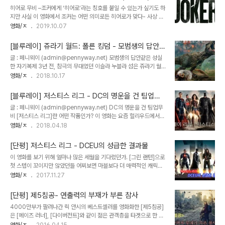
과 함께 장렬히 산화했다. [원더우먼]의 선전과 [아쿠아맨]의 흥행성공
히어로 무비 –조커에게 ‘히어로’라는 칭호를 붙일 수 있는가 싶기도 하
으로 간신히 체면치레를 하긴 했지만 로드맵을 전면 수정할 수 밖에 없
지만 사실 이 영화에서 조커는 어떤 의미로든 히어로가 맞다- 사상 최
는 처지에 놓였다. 우선 DC는 팀업무비를 잠시 보류하고, 개별영화에
초로 전대미문의 베니스 영화제 황금사자상을 수상한 [조커]에 대한
영화/ㅈ
2019.10.07
주력하는 쪽으로 전략을 수정했다. 효과는 즉시 나타났다. 거품을 잔뜩
기대는 남다를 수 밖에 없다. 일단 폭망해 가던 DC에서 시네마틱 유
걷어내고 만든 [샤잠!]이 흥행과 비평에서 모두 성공을 거뒀기 때문이
니버스를 걷어 차 버리고 워너 산하의 독립영화 형식으로 조커 단독 영
다. 그리고 이어지는 작품에서는..
[블루레이] 쥬라기 월드: 폴른 킹덤 - 모범생의 답안같
화를 만들겠다고 했을 때부터 뭔가 심상치 않은 조짐이 느껴지긴 했다.
은 쥬라기 월드
글 : 페니웨이 (admin@pennyway.net) 모범생의 답안같은 성실
하지만 근 10년 사이에 관객들은 벌써 두 명의 조커를 접하지 않았나.
한 자기복제 3년 전, 참극의 무대였던 이슬라 누블라 섬은 쥬라기 월
[다크나이트]의 히스 레저와 [수어사이드 스쿼드]의 자레드 레토. 둘의
드의 폐쇄 이후 공룡들의 유배지로 변모되었다. 설상가상으로 화산의
영화/ㅈ
2018.10.17
평가는 완전히 다르긴 하지만 둘 다 유망한 젊은 배우의 새로운 조커였
분화가 시작되고 공룡들은 멸종될 위기에 처한다. 미국 정부는 이대로
다는 점에서 이미 보여줄 만큼은 보여주지 않았던가. 왜 또 다른 배우
공룡들을 멸종시킬 것인지 인도적 차원에서 구제할 것인지를 두고 격
에게 조커를 맡기려는 것..
[블루레이] 저스티스 리그 - DC의 명운을 건 팀업무
론을 벌이지만 결국 이를 신의 섭리로 받아들이고 방치할 것을 결정한
비
글 : 페니웨이 (admin@pennyway.net) DC의 명운을 건 팀업무
다. 한편 전편의 주인공 클레어와 오웬은 공룡들을 몰래 탈출시켜 다른
비 [저스티스 리그]란 어떤 작품인가? 이 영화는 요즘 헐리우드에서
섬으로 이주시키자는 록우드 재단의 제안을 받아들인다. 위험천만한
가장 잘 나가는 MCU에 대칭점에 서 있는, 다시 말해 라이벌 관계에
영화/ㅈ
2018.04.18
쥬라기 월드로 들어가 포획작전에 참여하게 된 클레어 일행은 원래의
서 있는 DC FILMS***의 궁극적인 팀업 무비라 해도 과언이 아니다.
계획과 달리 이 작전의 이면에 탐욕이 가득한 음모가 도사리고 있음을
마블 측이 [어벤져스]로 먼저 선수를 치긴 했어도, [저스티스 리그]는
발견한다. [쥬라기 월드: 폴른 킹덤..
[단평] 저스티스 리그 - DCEU의 성급한 결과물
DC에서도 충분히 해볼만한 승산을 가진 카드였다. ***사실 DC
이 영화를 보기 위해 얼마나 많은 세월을 기다렸던가. [그린 랜턴]으로
Extended Universe/DCEU니 DC Films Universe/DCFU니
첫 스텝이 꼬이지만 않았던들 어찌보면 마블보다 더 매력적인 캐릭터
말이 많았지만 둘 다 공식적으로 확립된 건 아니다. 그래서 [저스티스
로 득실대는 DC의 히어로들은 훨씬 일찍 모습을 드러낼 수 있었을 것
영화/ㅈ
2017.11.27
리그] 이후 DC 공식부서로 자리잡은 DC Films로 지칭하기로 한다.
이다. 하지만 이는 오히려 높으신 분들의 조급증만 가중시켰을 뿐이다.
여기서 잠깐. 엄밀히 말해 [저스티스 리그]는 [어벤져스..
아직 진영이 채 갖춰지기도 전에 성급히 모습을 드러낸 [저스티스 리
[단평] 제5침공- 연출력의 부재가 부른 참사
그]는 그냥 참담하다. 진지모드로 일관하던 ([수어사이드 스쿼드]는 예
4000만부가 팔려나간 릭 얀시의 베스트셀러를 영화화한 [제5침공]
외로 치자) DCEU의 이야기 톤은 갑자기 시시껄렁한 유머가 섞여있
은 [메이즈 러너], [다이버전트]와 같이 젊은 관객층을 타겟으로 한 영
는 잡탕찌게 같은 맛으로 바뀌었다. 그나마 유일한 장점이라던 잭 스나
어덜트물이다. 원작이 깔아놓은 팬층에 (이쁘게 잘 자라준) 클로이 모