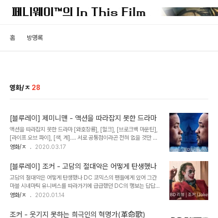
홈
방명록
영화/ㅈ
28
[블루레이] 제미니맨 - 액션을 따라잡지 못한 드라마
액션을 따라잡지 못한 드라마 [와호장룡], [헐크], [브로크백 마운틴],
[라이프 오브 파이], [색, 계]…. 서로 공통점이라곤 전혀 없을 것만 같
은 이 작품들이 모두 한 감독에게서 나왔다는 점은 솔직히 말해 경이롭
영화/ㅈ
2020.03.17
다. [센스, 센서빌리티]로 영어권 세계로 들어간 이안 감독은 장르와
작품의 규모, 국적을 막론하고 그야말로 전방위적인 활약을 보여주었
[블루레이] 조커 - 고담의 절대악은 어떻게 탄생했나
다. 배타적인 성향의 헐리우드 바닥에서 동양인 감독이 이만큼의 성과
고담의 절대악은 어떻게 탄생했나 DC 코믹스의 팬들에게 있어 그간
를 올린 건 가히 기념비적이라 해도 과언은 아닐텐데, 그런 이안 감독
마블 시네마틱 유니버스를 따라가기에 급급했던 DC의 행보는 답답하
이 [헐크] 이후 다시금 블록버스터급 오락영화로 돌아 온 작품이 바로
기가 서울역에 그지없었다. (-_-;;;) 팀업무비의 결정판이 되었어야 할
영화/ㅈ
2020.01.14
[제미니맨]이다. 고인이 된 커티스 핸슨, 토니 스콧 같은 쟁쟁한 감독
[저스티스 리그]는 헨리 카빌의 콧수염처럼 팬들의 기억에서 지워졌
들이 90년대부터 눈독을 들였던 이 작품은 은퇴한 DIA 최정예 요원
고, 빌런들의 팀업무비인 [수어사이드 스쿼드]는 최종 빌런의 쌈바춤
이 자신의 마지막 ..
조커 - 웃기지 못하는 희극인의 혁명가(革命歌)