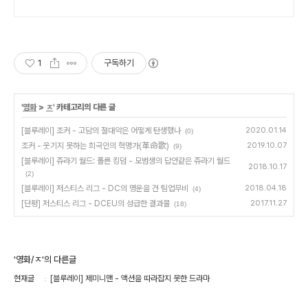
1
구독하기
'
영화
>
ㅈ
' 카테고리의 다른 글
[블루레이] 조커 - 고담의 절대악은 어떻게 탄생했나
2020.01.14
(0)
조커 - 웃기지 못하는 희극인의 혁명가(革命歌)
2019.10.07
(9)
[블루레이] 쥬라기 월드: 폴른 킹덤 - 모범생의 답안같은 쥬라기 월드
2018.10.17
(2)
[블루레이] 저스티스 리그 - DC의 명운을 건 팀업무비
2018.04.18
(4)
[단평] 저스티스 리그 - DCEU의 성급한 결과물
2017.11.27
(18)
'영화/ㅈ'의 다른글
현재글
[블루레이] 제미니맨 - 액션을 따라잡지 못한 드라마