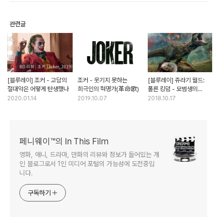
관련글
[블루레이] 조커 - 고담의
조커 - 웃기지 못하는
[블루레이] 쥬라기 월드:
절대악은 어떻게 탄생했나
희극인의 혁명가(革命歌)
폴른 킹덤 - 모범생의
답안같은 쥬라기 월드
2020.01.14
2019.10.07
2018.10.17
페니웨이™의 In This Film
영화, 애니, 드라마, 만화의 리뷰와 정보가 들어있는 개
인 블로그로서 1인 미디어 포털의 가능성에 도전중입
니다.
구독하기