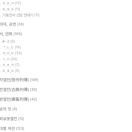
ㅈ,ㅊ,ㅋ
(17)
ㅌ,ㅍ,ㅎ
(11)
기동전사 건담 연대기
(11)
라마, 공연
(26)
서, 만화
(100)
#~Z
(6)
ㄱ,ㄴ,ㄷ
(16)
ㄹ,ㅁ,ㅂ
(34)
ㅅ,ㅇ
(26)
ㅈ,ㅊ,ㅋ
(7)
ㅌ,ㅍ,ㅎ
(5)
작열전(怪作列傳)
(149)
전열전(古典列傳)
(30)
편열전(續篇列傳)
(42)
빙의 맛
(5)
퍼로봇열전
(12)
마별 섹션
(123)