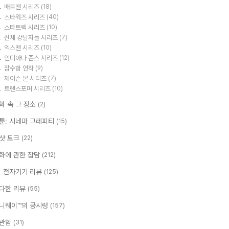
배트맨 시리즈
(18)
스타워즈 시리즈
(40)
스타트렉 시리즈
(10)
신체 강탈자들 시리즈
(7)
엑스맨 시리즈
(10)
인디아나 존스 시리즈
(12)
잠수함 연작
(9)
제이슨 본 시리즈
(7)
트랜스포머 시리즈
(10)
화 속 그 장소
(2)
툰: 시네마 그레피티
(15)
샷 토크
(22)
화에 관한 잡담
(212)
T, 전자기기 리뷰
(125)
다한 리뷰
(55)
니웨이™의 궁시렁
(157)
관함
(31)