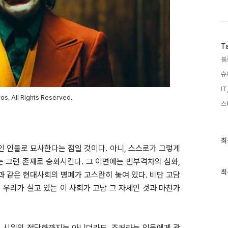
T
블
슈
IT
os. All Rights Reserved.
스
최
최
근
 인물로 묘사한다는 점일 것이다. 아니, 스스로가 그렇게
글
 그런 존재로 승화시킨다. 그 이면에는 빈부격차의 심화,
과
인
최
과 같은 현대사회의 병폐가 고스란히 놓여 있다. 비단 고담
기
우리가 살고 있는 이 사회가 고담 그 자체인 것과 마찬가
글
 시위의 정당화까지는 아니더라도, 조커라는 인물에게 관