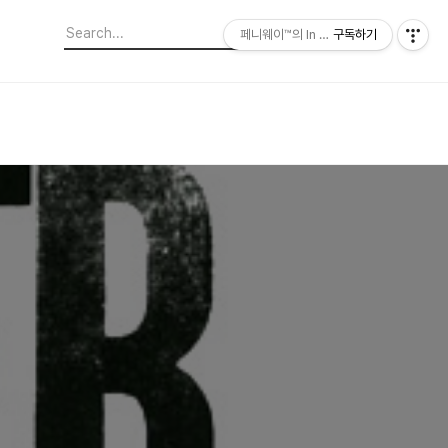
페니웨이™의 In This Film
구독하기