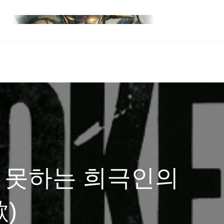
지 못하는 희극인의
)