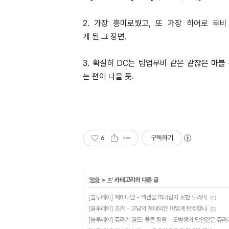
2. 가장 흥미로웠고, 또 가장 히어로 무
게 된 그 장면.
3. 확실히 DC는 팀업무비 같은 같잖은 마
는 편이 나을 듯.
6
구독하기
'
영화
>
ㅈ
' 카테고리의 다른 글
[블루레이] 제미니맨 - 액션을 따라잡지 못한 드라마
(0)
[블루레이] 조커 - 고담의 절대악은 어떻게 탄생했나
(0)
[블루레이] 쥬라기 월드: 폴른 킹덤 - 모범생의 답안같은 쥬라