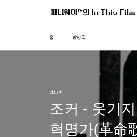
홈
방명록
영화/ㅈ
조커 - 웃기
혁명가(革命歌