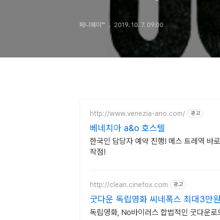
페니웨이™
2019. 10. 7. 09:00
http://www.venezia-ano.com/
광고
베네치아 a&o 호스텔
한국인 담당자 예약 진행! 메스 트레역 바
작점!
http://clean.cinefox.com
광고
굿다운 독립영화 씨네폭스 최대3만
독립영화, No바이러스 합법적인 굿다운로