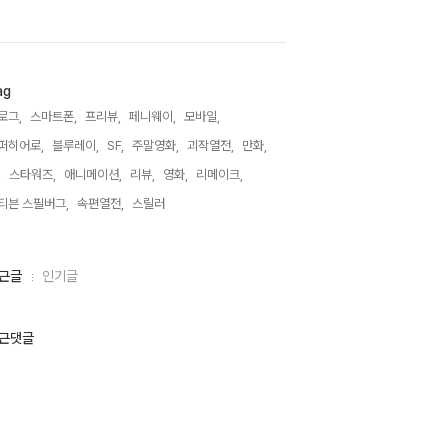
ag
로그,
스마트폰,
프리뷰,
페니웨이,
모바일,
퍼히어로,
블루레이,
SF,
주말영화,
괴작열전,
만화,
,
스타워즈,
애니메이션,
리뷰,
영화,
리메이크,
티븐 스필버그,
속편열전,
스릴러,
근글
인기글
근댓글