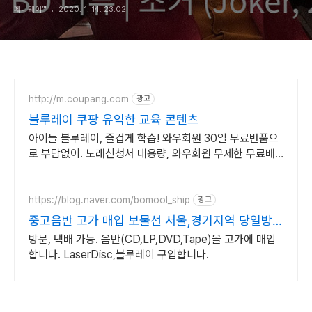
페니웨이™
2020. 1. 14. 23:02
http://m.coupang.com
광고
블루레이 쿠팡 유익한 교육 콘텐츠
아이들 블루레이, 즐겁게 학습! 와우회원 30일 무료반품으
로 부담없이. 노래신청서 대용량, 와우회원 무제한 무료배
송으로 편리하게!
https://blog.naver.com/bomool_ship
광고
중고음반 고가 매입 보물선 서울,경기지역 당일방문
가능
방문, 택배 가능. 음반(CD,LP,DVD,Tape)을 고가에 매입
합니다. LaserDisc,블루레이 구입합니다.