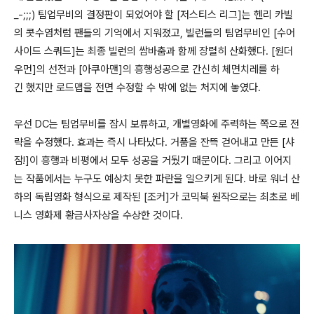
_-;;;) 팀업무비의 결정판이 되었어야 할 [저스티스 리그]는 헨리 카빌
의 콧수염처럼 팬들의 기억에서 지워졌고, 빌런들의 팀업무비인 [수어
사이드 스쿼드]는 최종 빌런의 쌈바춤과 함께 장렬히 산화했다. [원더
우먼]의 선전과 [아쿠아맨]의 흥행성공으로 간신히 체면치레를 하
긴 했지만 로드맵을 전면 수정할 수 밖에 없는 처지에 놓였다.
우선 DC는 팀업무비를 잠시 보류하고, 개별영화에 주력하는 쪽으로 전
략을 수정했다. 효과는 즉시 나타났다. 거품을 잔뜩 걷어내고 만든 [샤
잠!]이 흥행과 비평에서 모두 성공을 거뒀기 때문이다. 그리고 이어지
는 작품에서는 누구도 예상치 못한 파란을 일으키게 된다. 바로 워너 산
하의 독립영화 형식으로 제작된 [조커]가 코믹북 원작으로는 최초로 베
니스 영화제 황금사자상을 수상한 것이다.