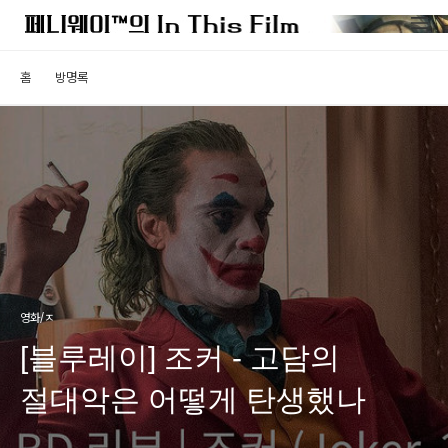
홈
방명록
영화/ㅈ
[블루레이] 조커 - 고담의
절대악은 어떻게 탄생했나