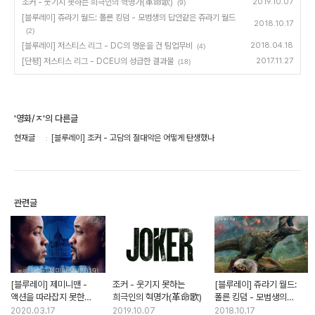
조커 - 웃기지 못하는 희극인의 혁명가(革命歌)
2019.10.07
(9)
[블루레이] 쥬라기 월드: 폴른 킹덤 - 모범생의 답안같은 쥬라기 월드
2018.10.17
(2)
[블루레이] 저스티스 리그 - DC의 명운을 건 팀업무비
2018.04.18
(4)
[단평] 저스티스 리그 - DCEU의 성급한 결과물
2017.11.27
(18)
'영화/ㅈ'의 다른글
현재글
[블루레이] 조커 - 고담의 절대악은 어떻게 탄생했나
관련글
[블루레이] 제미니맨 -
조커 - 웃기지 못하는
[블루레이] 쥬라기 월드:
액션을 따라잡지 못한
희극인의 혁명가(革命歌)
폴른 킹덤 - 모범생의
드라마
답안같은 쥬라기 월드
2020.03.17
2019.10.07
2018.10.17