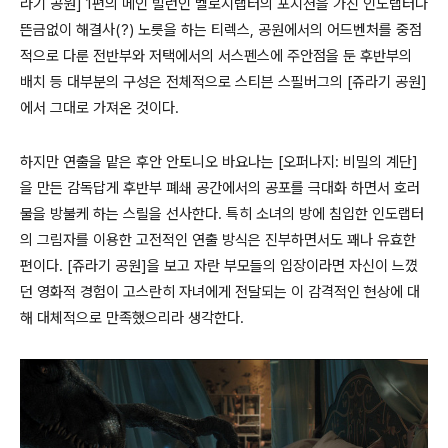
라기 공원] 1편의 메인 빌런인 벨로시랩터의 포지션을 가진 인도랩터나
뜬금없이 해결사(?) 노릇을 하는 티렉스, 공원에서의 어드벤처를 중점
적으로 다룬 전반부와 저택에서의 서스펜스에 주안점을 둔 후반부의
배치 등 대부분의 구성은 전체적으로 스티븐 스필버그의 [쥬라기 공원]
에서 그대로 가져온 것이다.
하지만 연출을 맡은 후안 안토니오 바요나는 [오퍼나지: 비밀의 계단]
을 만든 감독답게 후반부 폐쇄 공간에서의 공포를 극대화 하면서 호러
물을 방불케 하는 스릴을 선사한다. 특히 소녀의 방에 침입한 인도랩터
의 그림자를 이용한 고전적인 연출 방식은 진부하면서도 꽤나 유효한
편이다. [쥬라기 공원]을 보고 자란 부모들의 입장이라면 자신이 느꼈
던 영화적 경험이 고스란히 자녀에게 전달되는 이 감격적인 현상에 대
해 대체적으로 만족했으리라 생각한다.