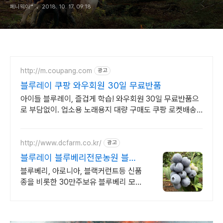
페니웨이™
2018. 10. 17. 09:18
http://m.coupang.com
광고
블루레이 쿠팡 와우회원 30일 무료반품
아이들 블루레이, 즐겁게 학습! 와우회원 30일 무료반품으
로 부담없이. 업소용 노래용지 대량 구매도 쿠팡 로켓배송
으로 빠르고 간편하게 준비하세요.
http://www.dcfarm.co.kr/
광고
블루레이 블루베리전문농원 블루
베리묘목 농자재 영양제
블루베리, 아로니아, 블랙커런트등 신품
종을 비롯한 30만주보유 블루베리 모든
자재.