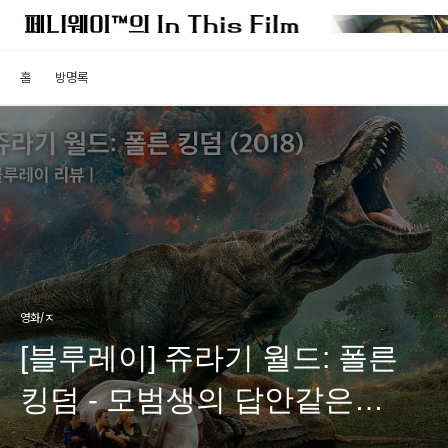
홈
방명록
영화/ㅈ
[블루레이] 쥬라기 월드: 폴른
킹덤 - 모범생의 답안같은
쥬라기 월드