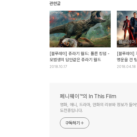
관련글
[블루레이] 쥬라기 월드: 폴른 킹덤 -
[블루레이] 
모범생의 답안같은 쥬라기 월드
명운을 건 
2018.10.17
2018.04.18
페니웨이™의 In This Film
영화, 애니, 드라마, 만화의 리뷰와 정보가 들
도전중입니다.
구독하기