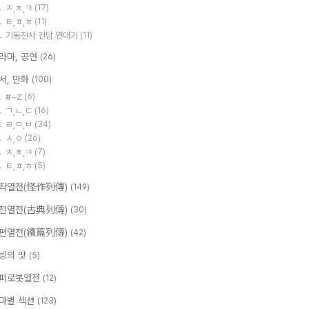
ㅈ,ㅊ,ㅋ
(17)
ㅌ,ㅍ,ㅎ
(11)
기동전사 건담 연대기
(11)
라마, 공연
(26)
서, 만화
(100)
#~Z
(6)
ㄱ,ㄴ,ㄷ
(16)
ㄹ,ㅁ,ㅂ
(34)
ㅅ,ㅇ
(26)
ㅈ,ㅊ,ㅋ
(7)
ㅌ,ㅍ,ㅎ
(5)
작열전(怪作列傳)
(149)
전열전(古典列傳)
(30)
편열전(續篇列傳)
(42)
빙의 맛
(5)
퍼로봇열전
(12)
마별 섹션
(123)