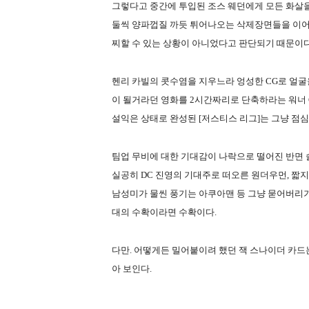
그렇다고 중간에 투입된 조스 웨던에게 모든 화살을
둘씩 양파껍질 까듯 튀어나오는 삭제장면들을 이어 
찌할 수 있는 상황이 아니었다고 판단되기 때문이다
헨리 카빌의 콧수염을 지우느라 엉성한 CG로 얼굴
이 될거라던 영화를 2시간짜리로 단축하라는 워너 C
설익은 상태로 완성된 [저스티스 리그]는 그냥 점
팀업 무비에 대한 기대감이 나락으로 떨어진 반면 
실공히 DC 진영의 기대주로 떠오른 원더우먼, 짧
남성미가 물씬 풍기는 아쿠아맨 등 그냥 묻어버리기
대의 수확이라면 수확이다.
다만. 어떻게든 밀어붙이려 했던 잭 스나이더 카드는 
아 보인다.