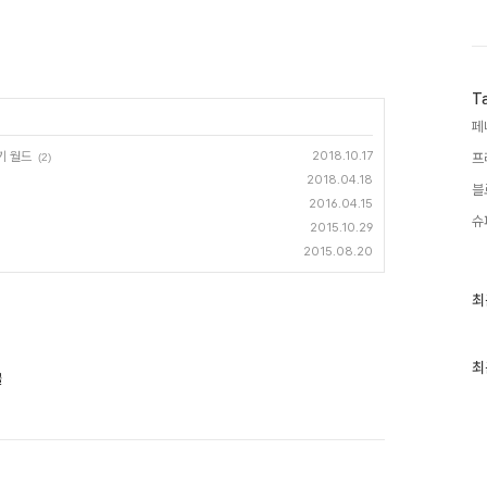
T
페
기 월드
2018.10.17
프
(2)
2018.04.18
블
2016.04.15
슈
2015.10.29
2015.08.20
최
최
근
글
과
인
최
물
기
글