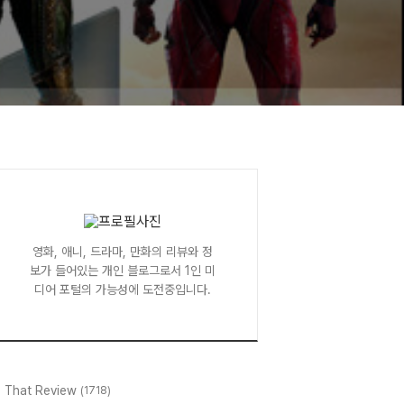
영화, 애니, 드라마, 만화의 리뷰와 정
보가 들어있는 개인 블로그로서 1인 미
디어 포털의 가능성에 도전중입니다.
l That Review
(1718)