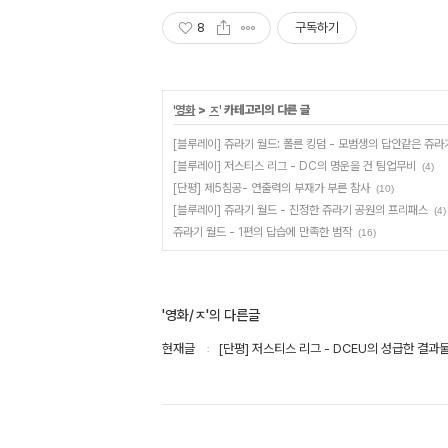
8
구독하기
'
영화
>
ㅈ
' 카테고리의 다른 글
[블루레이] 쥬라기 월드: 폴른 킹덤 - 모범생의 답안같은 쥬라
[블루레이] 저스티스 리그 - DC의 명운을 건 팀업무비
(4)
[단평] 제5침공- 연출력의 부재가 부른 참사
(10)
[블루레이] 쥬라기 월드 - 진정한 쥬라기 공원의 프리패스
(4)
쥬라기 월드 - 1편의 답습에 만족한 범작
(16)
'영화/ㅈ'의 다른글
현재글
[단평] 저스티스 리그 - DCEU의 성급한 결과