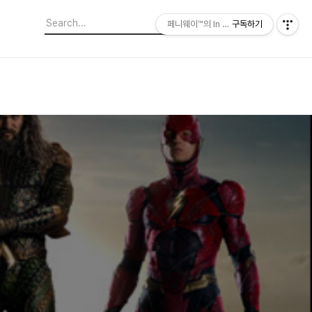
페니웨이™의 In This Film
구독하기