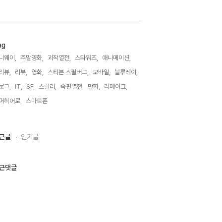
ag
니웨이,
주말영화,
괴작열전,
스타워즈,
애니메이션,
리뷰,
리뷰,
영화,
스티븐 스필버그,
모바일,
블루레이,
로그,
IT,
SF,
스릴러,
속편열전,
만화,
리메이크,
퍼히어로,
스마트폰,
근글
인기글
근댓글