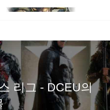
스 리그 - DCEU의
물