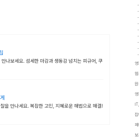
립
 만나보세요. 섬세한 마감과 생동감 넘치는 피규어, 쿠
영
웹
원
영
르게
I
찰을 만나세요. 복잡한 고민, 지혜로운 해법으로 해결!
잡
페
보