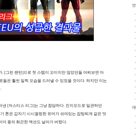
영
. [그린 랜턴]으로 첫 스텝이 꼬이지만 않았던들 어찌보면 마
로들은 훨씬 일찍 모습을 드러낼 수 있었을 것이다. 하지만 이는
.
러낸 [저스티스 리그]는 그냥 참담하다. 진지모드로 일관하던
애
이야기 톤은 갑자기 시시껄렁한 유머가 섞여있는 잡탕찌게 같은 맛
이더 풍의 화끈한 액션도 날아가 버렸다.