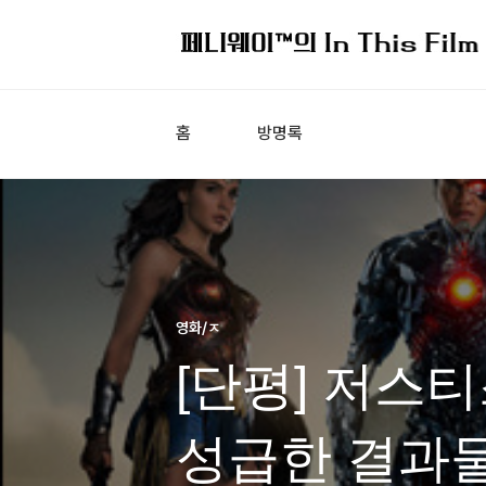
홈
방명록
영화/ㅈ
[단평] 저스티
성급한 결과