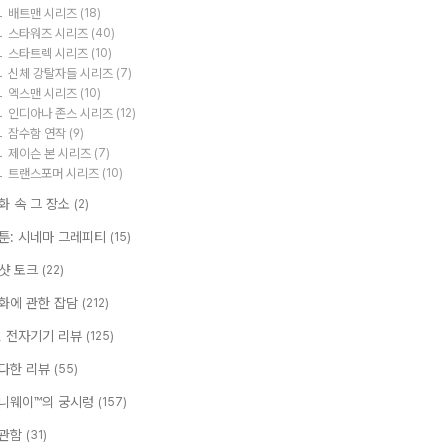
배트맨 시리즈
(18)
스타워즈 시리즈
(40)
스타트렉 시리즈
(10)
신체 강탈자들 시리즈
(7)
엑스맨 시리즈
(10)
인디아나 존스 시리즈
(12)
잠수함 연작
(9)
제이슨 본 시리즈
(7)
트랜스포머 시리즈
(10)
화 속 그 장소
(2)
툰: 시네마 그레피티
(15)
샷 토크
(22)
화에 관한 잡담
(212)
T, 전자기기 리뷰
(125)
다한 리뷰
(55)
니웨이™의 궁시렁
(157)
관함
(31)