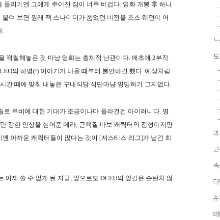
 돌리기엔 그에게 주어진 짐이 너무 버겁다. 영화 개봉 후 하나
붙여 보면 원래 잭 스나이더가 품었던 비전을 조스 웨던이 어
.
드
도
을 떡칠해놓은 것 마냥 영화는 총체적 난관이다. 애초에 2부작
EO의 하명(!) 이야기가 나올 때부터 불안하긴 했다. 예상처럼
심시간 때에 맞춰 내놓은 구내식당 식단마냥 밍밍하기 그지없다.
솔로 무비에 대한 기대가 조금이나마 올라건건 아이러니다. 명
지만 강한 인상을 심어준 메라, 근육질 바보 캐릭터의 전형이지만
괴
엔 아까운 캐릭터들이 많다는 것이 [저스티스 리그]가 남긴 최
고
속
이제 쓸 수 없게 된 지금, 앞으로도 DCEU의 앞길은 순탄치 않
더
슈
테