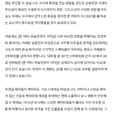
점은 부인할 수 없습니다. 지구와 화성을 잇는 포털을 건드린 남북전쟁 시대의
주인공이 화성의 구세주가 되기까지의 과정, 그리고 단지 이러한 모험 활극의
요소 외에도 지구에서 갑작스런 죽음을 맞이한 존 카터의 미스터리를 풀어내
는 요소까지 흥미로운 아이템들을 많이 보유하고 있죠.
아쉽게도 [존 카터: 바숨전쟁의 서막]은 너무 무난한 방향을 택했어요. 초반부
터 벌어지는 거대한 공중전의 위압감으로 시작해 비주얼로 관객을 압도하려는
시도가 여러 번 눈에 띄지만 시각적인 스펙터클의 아우라는 제임스 카메론의
[아바타]를 넘어서지 못합니다. ‘내추럴 본 3D’인 [아바타]와 단지 2D에서 3D
로 컨버팅한 [존 카터: 바숨전쟁의 서막]은 입체감의 깊이에 있어서도 비교대
상이 되지 않습니다. 차라리 이 영화는 3D를 버리고 2D로 승부를 걸었어야 하
지 않았나 싶습니다.
주연급 배우들의 캐릭터도 그냥 스테레오 타입입니다. 가뜩이나 스타급 배우
가 없는 가운데 캐릭터에 개성을 부여하는 면에 소흘하다 보니 영화가 밋밋해
질 수 밖에요. 1912년 당시에는 신선한 캐릭터였을지 몰라도 이미 비슷한 상
황에 처했거나 유사한 성격을 가진 인물들을 수없이 접해 본 이 시점에서는 그