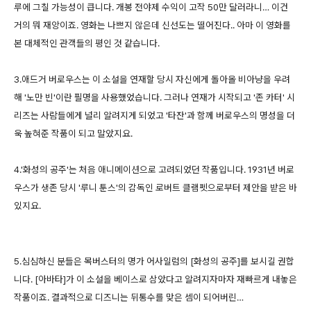
루에 그칠 가능성이 큽니다. 개봉 전야제 수익이 고작 50만 달러라니… 이건
거의 뭐 재앙이죠. 영화는 나쁘지 않은데 신선도는 떨어진다.. 아마 이 영화를
본 대체적인 관객들의 평인 것 같습니다.
3.애드거 버로우스는 이 소설을 연재할 당시 자신에게 돌아올 비아냥을 우려
해 '노만 빈'이란 필명을 사용했었습니다. 그러나 연재가 시작되고 '존 카터' 시
리즈는 사람들에게 널리 알려지게 되었고 '타잔'과 함께 버로우스의 명성을 더
욱 높혀준 작품이 되고 말았지요.
4.'화성의 공주'는 처음 애니메이션으로 고려되었던 작품입니다. 1931년 버로
우스가 생존 당시 '루니 툰스'의 감독인 로버트 클램펫으로부터 제안을 받은 바
있지요.
5.심심하신 분들은 목버스터의 명가 어사일럼의 [화성의 공주]를 보시길 권합
니다. [아바타]가 이 소설을 베이스로 삼았다고 알려지자마자 재빠르게 내놓은
작품이죠. 결과적으로 디즈니는 뒤통수를 맞은 셈이 되어버린…