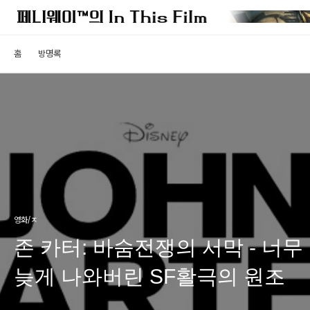
홈
방명록
영화/ㅈ
존 카터: 바숨전쟁의 서막 - 너무
늦게 나와버린 SF활극의 원조