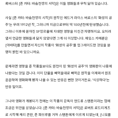
록버스터 [존 카터: 바숨전쟁의 서막]은 이들 영화들과 무척 닮아 있습니다.
사실 [존 카터: 바숨전쟁의 시작]의 원작인 에드거 라이스 버로스의 ‘화성의 공
주’는 무려 1912년 작, 그러니까 지금으로부터 딱 100년전에 탄생했습니다.
그러니 이후에 쏟아진 SF장르물에 지대한 영향을 미친건 자명하지요. 오히려
앞서 언급한 영화들과 닮지 않았다면 그게 더 이상합니다. 제임스 카메론은
[아바타]를 만들면서 자신의 작품이 ‘화성의 공주’를 업그레이드한 것임을 분
명히 밝힌 바 있으니까요.
문제라면 영향을 준 작품들보다도 원전이 된 ‘화성의 공주’의 영화판이 나중에
나왔다는 것일 겁니다. 이미 단물을 빼먹을대로 빼먹은 원작을 이제와서 원조
운운하며 영화화해 봤자 나올 수 있는 반응은 뻔한 것이거든요. ‘식상하다’는
반응 말이죠.
그나마 영화가 개봉되기 전에는 이 작품의 감독이 앤드류 스탠튼이라는 점에
조금은 위안을 삼았습니다. [존 카터: 바숨전쟁의 서막]은 로버트 로드리게즈
로 시작해 케리 콘란, 존 파브루를 거쳐 스탠튼에게 이르게 되었는데, [니모를