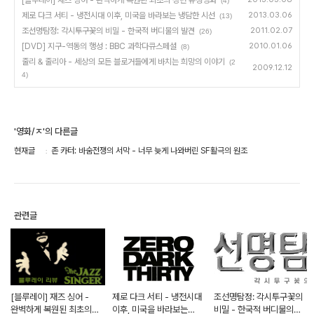
[블루레이] 재즈 싱어 - 완벽하게 복원된 최초의 장편 유성영화
(4)
제로 다크 서티 - 냉전시대 이후, 미국을 바라보는 냉담한 시선
2013.03.06
(13)
조선명탐정: 각시투구꽃의 비밀 - 한국적 버디물의 발견
2011.02.07
(26)
[DVD] 지구-역동의 행성 : BBC 과학다큐스페셜
2010.01.06
(8)
줄리 & 줄리아 - 세상의 모든 블로거들에게 바치는 희망의 이야기
(2
2009.12.12
4)
'영화/ㅈ'의 다른글
현재글
존 카터: 바숨전쟁의 서막 - 너무 늦게 나와버린 SF활극의 원조
관련글
[블루레이] 재즈 싱어 -
제로 다크 서티 - 냉전시대
조선명탐정: 각시투구꽃의
완벽하게 복원된 최초의
이후, 미국을 바라보는
비밀 - 한국적 버디물의