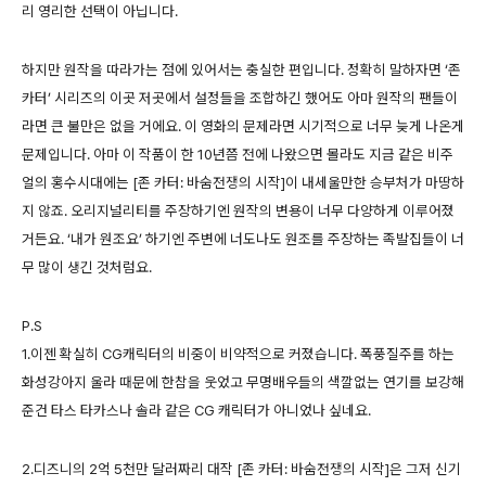
리 영리한 선택이 아닙니다.
하지만 원작을 따라가는 점에 있어서는 충실한 편입니다. 정확히 말하자면 ‘존
카터’ 시리즈의 이곳 저곳에서 설정들을 조합하긴 했어도 아마 원작의 팬들이
라면 큰 불만은 없을 거에요. 이 영화의 문제라면 시기적으로 너무 늦게 나온게
문제입니다. 아마 이 작품이 한 10년쯤 전에 나왔으면 몰라도 지금 같은 비주
얼의 홍수시대에는 [존 카터: 바숨전쟁의 시작]이 내세울만한 승부처가 마땅하
지 않죠. 오리지널리티를 주장하기엔 원작의 변용이 너무 다양하게 이루어졌
거든요. ‘내가 원조요’ 하기엔 주변에 너도나도 원조를 주장하는 족발집들이 너
무 많이 생긴 것처럼요.
P.S
1.이젠 확실히 CG캐릭터의 비중이 비약적으로 커졌습니다. 폭풍질주를 하는
화성강아지 울라 때문에 한참을 웃었고 무명배우들의 색깔없는 연기를 보강해
준건 타스 타카스나 솔라 같은 CG 캐릭터가 아니었나 싶네요.
2.디즈니의 2억 5천만 달러짜리 대작 [존 카터: 바숨전쟁의 시작]은 그저 신기