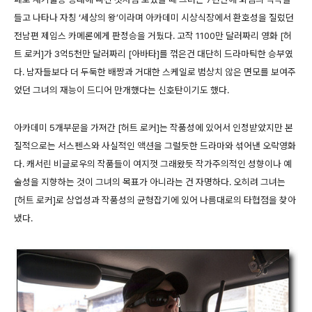
들고 나타나 자칭 ‘세상의 왕’이라며 아카데미 시상식장에서 환호성을 질렀던
전남편 제임스 카메론에게 판정승을 거뒀다. 고작 1100만 달러짜리 영화 [허
트 로커]가 3억5천만 달러짜리 [아바타]를 꺾은건 대단히 드라마틱한 승부였
다. 남자들보다 더 두둑한 배짱과 거대한 스케일로 범상치 않은 면모를 보여주
었던 그녀의 재능이 드디어 만개했다는 신호탄이기도 했다.
아카데미 5개부문을 가져간 [허트 로커]는 작품성에 있어서 인정받았지만 본
질적으로는 서스펜스와 사실적인 액션을 그럴듯한 드라마와 섞어낸 오락영화
다. 캐서린 비글로우의 작품들이 여지껏 그래왔듯 작가주의적인 성향이나 예
술성을 지향하는 것이 그녀의 목표가 아니라는 건 자명하다. 오히려 그녀는
[허트 로커]로 상업성과 작품성의 균형잡기에 있어 나름대로의 타협점을 찾아
냈다.