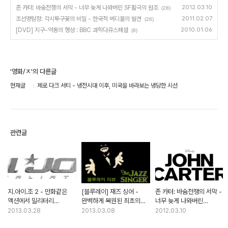
존 카터: 바숨전쟁의 서막 - 너무 늦게 나와버린 SF활극의 원조
2012.03.10
(28)
조선명탐정: 각시투구꽃의 비밀 - 한국적 버디물의 발견
2011.02.07
(26)
[DVD] 지구-역동의 행성 : BBC 과학다큐스페셜
2010.01.06
(8)
'영화/ㅈ'의 다른글
현재글
제로 다크 서티 - 냉전시대 이후, 미국을 바라보는 냉담한 시선
관련글
지.아이.조 2 - 만화같은
[블루레이] 재즈 싱어 -
존 카터: 바숨전쟁의 서막 -
액션에서 밀리터리
완벽하게 복원된 최초의
너무 늦게 나와버린
액션으로
장편 유성영화
SF활극의 원조
2013.03.28
2013.03.08
2012.03.10