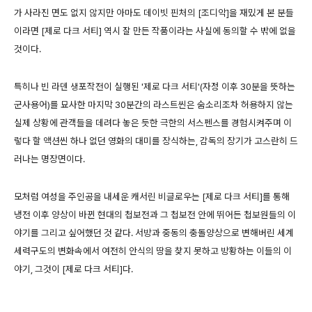
가 사라진 면도 없지 않지만 아마도 데이빗 핀처의 [조디악]을 재밌게 본 분들
이라면 [제로 다크 서티] 역시 잘 만든 작품이라는 사실에 동의할 수 밖에 없을
것이다.
특히나 빈 라덴 생포작전이 실행된 '제로 다크 서티'(자정 이후 30분을 뜻하는
군사용어)를 묘사한 마지막 30분간의 라스트씬은 숨소리조차 허용하지 않는
실제 상황에 관객들을 데려다 놓은 듯한 극한의 서스펜스를 경험시켜주며 이
렇다 할 액션씬 하나 없던 영화의 대미를 장식하는, 감독의 장기가 고스란히 드
러나는 명장면이다.
모처럼 여성을 주인공을 내세운 캐서린 비글로우는 [제로 다크 서티]를 통해
냉전 이후 양상이 바뀐 현대의 첩보전과 그 첩보전 안에 뛰어든 첩보원들의 이
야기를 그리고 싶어했던 것 같다. 서방과 중동의 충돌양상으로 변해버린 세계
세력구도의 변화속에서 여전히 안식의 땅을 찾지 못하고 방황하는 이들의 이
야기, 그것이 [제로 다크 서티]다.