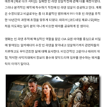
애초에 [제로 다크 서티]는 실패한 빈 라덴 암살작전에 관해 다룰 예정이었다.
그러나 본격적인 제작에 착수하기 직전에 빈 라덴 암살이 성공하고 만다. 계획
은 수정되었고 비글로우는 좀 더 포괄적인 범위에서 911 이후 빈 라덴을 추적
한 10년간의 과정에 초점을 맞추게 되었다. 따라서 [코드네임 제로니모]와는
처음 의도와는 달리 본의 아니게 비슷한 테마를 공유하게 된 셈이다.
영화는 빈 라덴 추적에 핵심적인 역할을 맡은 CIA 요원 마야를 중심으로 비밀
에 쌓여있는 알카에다의 수장 빈 라덴을 찾아내고 암살하기까지 관련자들의
지루하고도 무미건조한 삶에 대해 묘사한다. 비인간적인 고문이나 테러의 위
협, 척박한 사막지대에서 정보의 홍수와 맞닥드리며 임무를 완수하는 워커홀
릭의 이야기 말이다.