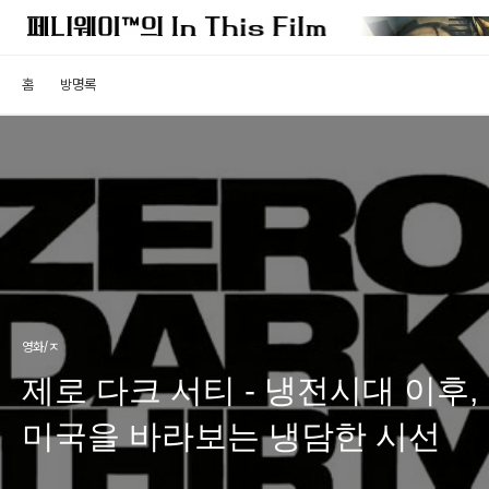
홈
방명록
영화/ㅈ
제로 다크 서티 - 냉전시대 이후,
미국을 바라보는 냉담한 시선