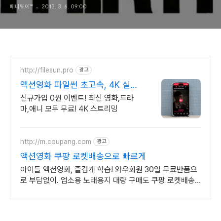
페니웨이™
2013. 3. 6. 09:00
http://filesun.pro
광고
액션영화 파일썬 초고속, 4K 실시
간 보기!
신규가입 0원 이벤트! 최신 영화,드라
마,애니 모두 무료! 4K 스트리밍
http://m.coupang.com
광고
액션영화 쿠팡 로켓배송으로 빠르게
아이들 액션영화, 즐겁게 학습! 와우회원 30일 무료반품으
로 부담없이. 업소용 노래용지 대량 구매도 쿠팡 로켓배송
으로 빠르고 간편하게 준비하세요.