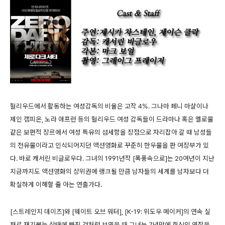
헐리우드에서 활동하는 여성감독의 비율은 고작 4%. 그나마 페니 마샬이나
제인 캠피온, 노라 애프런 등의 헐리우드 여성 감독들이 드라마나 혹은 멜로물
같은 보편적 장르에서 여성 특유의 섬세함을 장점으로 자리잡아 갈 때 남성들
의 전유물이라고 인식되어지던 액션영화로 꾸준히 한우물을 판 여장부가 있
다. 바로 캐서린 비글로우다. 그녀의 1991년작 [폭풍속으로]는 20여년이 지난
지금까지도 액션영화의 상위권에 랭크될 만큼 남자들의 세계를 남자보다 더
확실하게 이해할 줄 아는 연출가다.
[스트레인지 데이즈]와 [웨이트 오브 워터], [K-19: 위도우 메이커]의 연속 실
패로 재기불능 상태에 빠진 것처럼 보였을 때 그녀는 7년만에 회심의 역작을