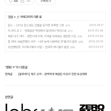
48
구독하기
'
영화
>
ㅈ
' 카테고리의 다른 글
잡스 - 스티브 잡스라는 인물을 담기엔 부족한 그릇
2013.09.17
(17)
지.아이.조 2 - 만화같은 액션에서 밀리터리 액션으로
2013.03.28
(27)
제로 다크 서티 - 냉전시대 이후, 미국을 바라보는 냉담한 시선
2013.03.06
(13)
존 카터: 바숨전쟁의 서막 - 너무 늦게 나와버린 SF활극의 원조
2012.03.10
(28)
조선명탐정: 각시투구꽃의 비밀 - 한국적 버디물의 발견
2011.02.07
(26)
'영화/ㅈ'의 다른글
현재글
[블루레이] 재즈 싱어 - 완벽하게 복원된 최초의 장편 유성영화
관련글