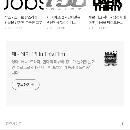
잡스 - 스티브 잡스라는
지.아이.조 2 - 만화같은
제로 다크 서티 - 냉전시대
인물을 담기엔 부족한 그릇
액션에서 밀리터리
이후, 미국을 바라보는
액션으로
냉담한 시선
2013.09.17
2013.03.28
2013.03.06
페니웨이™의 In This Film
영화, 애니, 드라마, 만화의 리뷰와 정보가 들어있는 개
인 블로그로서 1인 미디어 포털의 가능성에 도전중입
니다.
구독하기
관련사이트