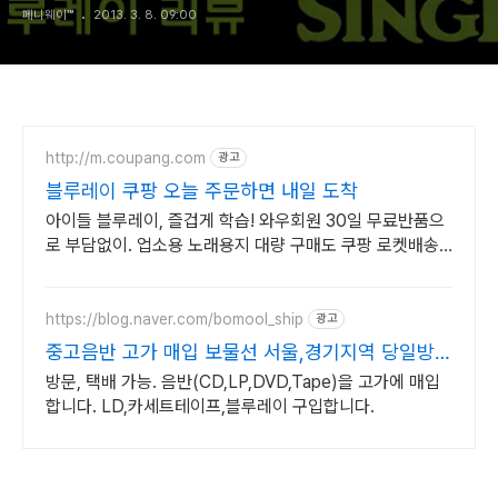
페니웨이™
2013. 3. 8. 09:00
http://m.coupang.com
광고
블루레이 쿠팡 오늘 주문하면 내일 도착
아이들 블루레이, 즐겁게 학습! 와우회원 30일 무료반품으
로 부담없이. 업소용 노래용지 대량 구매도 쿠팡 로켓배송
으로 빠르고 간편하게 준비하세요.
https://blog.naver.com/bomool_ship
광고
중고음반 고가 매입 보물선 서울,경기지역 당일방문
가능
방문, 택배 가능. 음반(CD,LP,DVD,Tape)을 고가에 매입
합니다. LD,카세트테이프,블루레이 구입합니다.