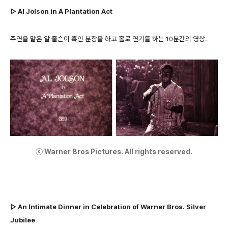
▷ Al Jolson in A Plantation Act
주연을 맡은 알 졸슨이 흑인 분장을 하고 홀로 연기를 하는 10분간의 영상.
ⓒ Warner Bros Pictures. All rights reserved.
▷ An Intimate Dinner in Celebration of Warner Bros. Silver
Jubilee