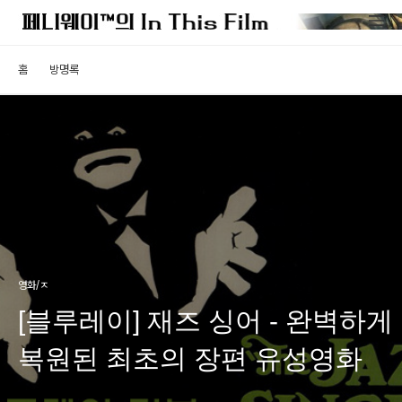
홈
방명록
영화/ㅈ
[블루레이] 재즈 싱어 - 완벽하게
복원된 최초의 장편 유성영화