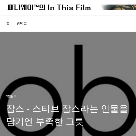
홈
방명록
영화/ㅈ
잡스 - 스티브 잡스라는 인물을
담기엔 부족한 그릇