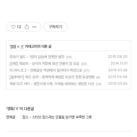
12
구독하기
'
영화
>
ㅈ
' 카테고리의 다른 글
쥬라기 월드 - 1편의 답습에 만족한 범작
2015.08.20
(16)
[단평] 제보자 - 상식의 저항에 맞선 언론의 참 모습
2014.11.01
(13)
지.아이.조 2 - 만화같은 액션에서 밀리터리 액션으로
2013.03.28
(27)
[블루레이] 재즈 싱어 - 완벽하게 복원된 최초의 장편 유성영화
2013.03.08
(4)
제로 다크 서티 - 냉전시대 이후, 미국을 바라보는 냉담한 시선
2013.03.06
(13)
'영화/ㅈ'의 다른글
현재글
잡스 - 스티브 잡스라는 인물을 담기엔 부족한 그릇