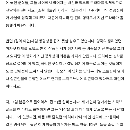
에 놓인 군상들, 그들 사이에서 벌어지는 배신과 암투의 드라마를 입체적으로
전달하는 것이지요. [소셜 네트워크]가 재미있는건 마크 주커버그의 성공신화
가 사실에 입각해 그려졌기 때문이 아니라 한 편의 영화로서 지닌 드라마가 훌
륭했기 때문입니다.
반면 [철의 여인]처럼 방향성을 잡지 못한 경우도 있습니다. 영국의 총리였던
마가렛 대처를 모델로 한 이 작품은 세계 정치사에 큰 비중을 지닌 인물을 그리
고 있지만 이 영화가 지닌 정체성에 의문을 가지게 만듭니다. 드라마는 심각할
정도로 결여되어 있고, 극적인 구성이나 결말 심지어 허구로 보이는 것들에게
도 큰 당위성이 느껴지지 않습니다. 오직 이 영화는 명배우 메릴 스트립이 얼마
나 실존인물에 근접한 메소드 연기를 보여주느냐에 의존하고 있다해도 과언이
아니지요.
자, 그럼 본론으로 들어와서 [잡스]를 살펴봅시다. 제 개인이 평가하는 스티브
잡스를 한 마디로 표현하자면 그는 '세상을 보다 재미있게 살도록 만든 사람'입
니다. 그가 없었다면, 애플 II로 즐겼던 '카라데카'나 '카멘 센디에고', '울티마'
같은 명작게임 -물론 이 게임들의 제작자는 따로 있습니다만- 들을 즐길 수 없