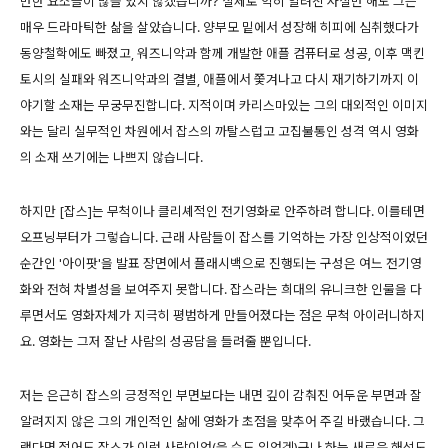
만한 요소들이 많을 있지 않겠습니까? 실제로 익히 알려진 사실만 해도 그는
매우 드라마틱한 삶을 살았습니다. 양부모 밑에서 성장해 히피에 심취했다가
동양철학에도 빠졌고, 워즈니악과 함께 개발한 애플 컴퓨터로 성공, 이후 맥킨
토시의 실패와 워즈니악과의 결별, 애플에서 쫓겨나고 다시 재기하기까지 이
야기할 소재는 무궁무진합니다. 지적이며 카리스마있는 그의 대외적인 이미지
와는 달리 실무적인 차원에서 잡스의 까탈스럽고 고집불통인 성격 역시 영화
의 소재 쓰기에는 나쁘지 않습니다.
하지만 [잡스]는 무척이나 클리셰적인 전기영화로 안주하려 합니다. 이를테면
오프닝부터가 그렇습니다. 근래 사람들이 잡스를 기억하는 가장 인상적이었던
순간인 '아이팟'을 발표 장면에서 플래시백으로 진행되는 구성은 여느 전기영
화와 전혀 차별성을 보여주지 못합니다. 잡스라는 희대의 유니크한 인물을 다
루면서도 영화자체가 지극히 평범하게 만들어졌다는 점은 무척 아이러니하지
요. 영화는 그저 잘난 사람의 성공담을 들려줄 뿐입니다.
저는 은근히 잡스의 긍정적인 부면보다는 내면 깊이 감춰진 어두운 부면과 잘
알려지지 않은 그의 개인적인 삶에 영화가 초점을 맞추어 주길 바랬습니다. 그
랬다면 적어도 잡스가 이런 사람이었(을 수도 있었겠)구나 하는 새로운 해석도