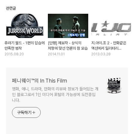
관련글
쥬라기 월드 - 1편의 답습에
[단평] 제보자 - 상식의
지.아이.조 2 - 만화같은
만족한 범작
저항에 맞선 언론의 참 모습
액션에서 밀리터리
액션으로
2015.08.20
2014.11.01
2013.03.28
페니웨이™의 In This Film
영화, 애니, 드라마, 만화의 리뷰와 정보가 들어있는 개
인 블로그로서 1인 미디어 포털의 가능성에 도전중입
니다.
구독하기