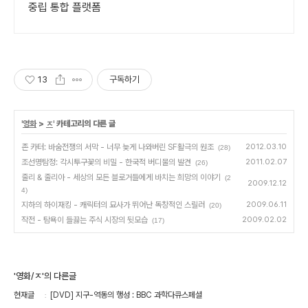
중립 통합 플랫폼
13
구독하기
'
영화
>
ㅈ
' 카테고리의 다른 글
존 카터: 바숨전쟁의 서막 - 너무 늦게 나와버린 SF활극의 원조
2012.03.10
(28)
조선명탐정: 각시투구꽃의 비밀 - 한국적 버디물의 발견
2011.02.07
(26)
줄리 & 줄리아 - 세상의 모든 블로거들에게 바치는 희망의 이야기
(2
2009.12.12
4)
지하의 하이재킹 - 캐릭터의 묘사가 뛰어난 독창적인 스릴러
2009.06.11
(20)
작전 - 탐욕이 들끓는 주식 시장의 뒷모습
2009.02.02
(17)
'영화/ㅈ'의 다른글
현재글
[DVD] 지구-역동의 행성 : BBC 과학다큐스페셜