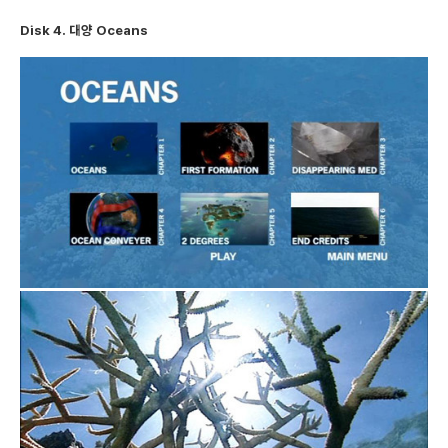
Disk 4. 대양 Oceans