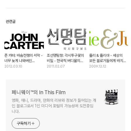
관련글
존 카터: 바숨전쟁의 서막 -
조선명탐정: 각시투구꽃의
줄리 & 줄리아 - 세상의
너무 늦게 나와버린
비밀 - 한국적 버디물의
모든 블로거들에게 바치는
SF활극의 원조
발견
희망의 이야기
2012.03.10
2011.02.07
2009.12.12
페니웨이™의 In This Film
영화, 애니, 드라마, 만화의 리뷰와 정보가 들어있는 개
인 블로그로서 1인 미디어 포털의 가능성에 도전중입
니다.
구독하기