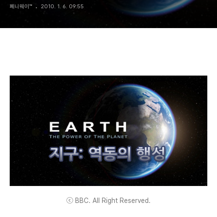
페니웨이™
2010. 1. 6. 09:55
ⓒ BBC. All Right Reserved.