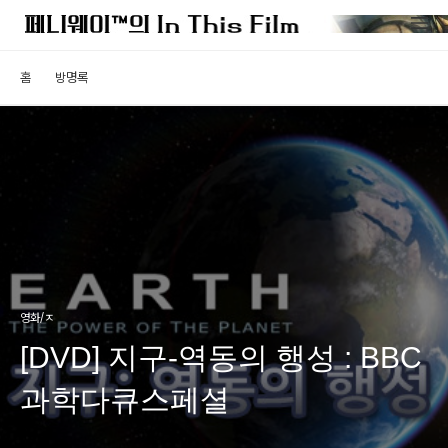
홈
방명록
영화/ㅈ
[DVD] 지구-역동의 행성 : BBC
과학다큐스페셜