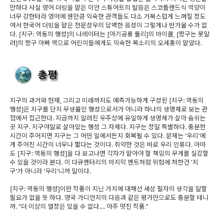
만하다 사실 영어 더빙을 맡은 이안 스튜어트의 발음은 스코틀랜드식 억양이
너무 강한터라 영어에 웬만큼 익숙한 관객들도 다소 거북스럽게 느껴질 정도
여서 한국어 더빙을 맡은 전문성우의 담백한 음성이 그렇게나 반가울 수가 없
다. [지구: 역동의 행성]의 나레이터는 [아기공룡 둘리]의 마이콜, [짱구는 못말
려]의 짱구 아빠 역으로 어린이들에게도 익숙한 목소리의 오세홍이 맡았다.
지구의 과거와 현재, 그리고 미래까지도 예측가능하게 구성된 [지구: 역동의
행성]은 지구를 단지 무생물인 행성으로서가 아니라 하나의 생명체로 보는 관
점에서 접근한다. 지금까지 알려진 우주상에 유일하게 생명체가 살아 숨쉬는
곳 지구. 지구야말로 살아있는 행성 그 자체다. 지구는 정말 특별하다. 충분한
시간이 주어지면 지구는 그 어떤 일에서든지 회복될 수 있다. 문제는 '우리'에
게 주어진 시간이 너무나 짧다는 것이다. 취약한 것은 바로 우리 인류다. 아마
도 [지구: 역동의 행성]을 다 보고나면 각자가 맡아야 할 책임의 무게를 실감할
수 있을 것이라 본다. 이 다큐멘터리의 마지막 멘트처럼 위험에 처한건 '지
구'가 아니라 '우리'니까 말이다.
[지구: 역동의 행성]이란 작품이 지닌 가치에 대해선 새삼 필자의 생각을 말할
필요가 없을 듯 하다. 영국 가디언지의 다음과 같은 평가만으로도 충분할 테니
까. "더 이상의 열정은 있을 수 없다.... 아주 멋진 작품."