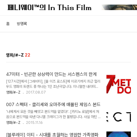
홈
방명록
영화/#~Z
22
47미터 - 빈곤한 상상력이 만드는 서스펜스의 한계
[127시간]에서 [그래비티], [올 이즈 로스트]에 이르기까지 최근 헐리
우드 영화의 트렌드 중 하나는 1인 조난극입니다. 미니멀한 내리터브
를 갖고 있지만 응축된 서스펜스와 집중력이 높은 효과를 발휘하면서
영화/#~Z
2017.08.07
사이즈에 집중한 초대형 블록버스터의 요란함에 실증난 관객들에게는
시원한 청량감과 나름의 교훈점을 주고 있지요. [47미터] 역시 표면
007 스펙터 - 클리셰와 오마주에 매몰된 제임스 본드
적으로는 그러한 1인 조난극의 포맷을 따르고 있습니다. 주인공은 두
'나에게서 모든 것을 빼앗고 본드역을 맡겼다!’. [카지노 로얄]에서 처
명이 여자이지만 실상 이야기가 집중되는 인물은 맨디 무어가 맡은 캐
음으로 본드역을 따낸 다니엘 크레이그가 한 불평입니다. 사실 마틴 캠
릭터 한 명인데다, 매우 제한적인 공간에서 벌어지는 일이거든요. 이야
벨 감독은 007 프렌차이즈를 살리기 위해서 어떤 조치가 필요한지를
영화/#~Z
2015.11.16
기는 이렇습니다. 실연의 아픔을 잊고자 멕시코의 한 해변으로 휴가를
기막히게 캐치해 낸 명장입니다. 비록 다니엘 크레이크는 제로 베이스
즐기러 온 리사와 케이트 자매는 샤크 케이지 체험을 하기로 결심합니
상태에서 본드 역을 해야 했지만 그 결과 성공적인 리부트, 새로운 제
다. 바다 한 가운데로 가서 상어를 유..
[블루레이] 이티 - 시대를 초월하는 영원한 가족영화