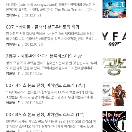
임스 본드 무비의 시작이라는 쾌거를 이룰 수 있었죠. [카지노 로얄]의
페니웨이 (admin@pennyway.net) 1982년 극장가의 현상은 단
못다한 사족으로서 소진되는 바람에 저평가된 [퀀텀 오브 솔라스]는
한마디로 요약할 수 있다. 바로 [이티 The Extra Terrestrial]다. 제
제외하더라도 전작인 [스카이폴]은 여전히 변화된 리부트의 스타일을
작비의 35배를 상회하는 흥행수익을 거둔 이 작품은 1993년 스필버
영화/#~Z
2012.11.21
고수하는 한편, 클래식 본드 무비의 클리셰에 조심스럽게 접근한 수작
그 자신의 또다른 영화 [쥬라기 공원]이 등장하기 전까지 전세계 박스
이었습니다. 그러나 무엇보다 [스카이폴]이 전무후무한 대성공을 거둘
오피스 수익 1위를 굳건히 지킨 영화사상 최고의 히트작이었다. [이티]
수 있었던 건 제임스 본드의 가..
007 스카이폴 - 클래식 본드무비로의 회귀
덕분에 최초의 CG가 사용되어 영화사의 이정표를 세운 [트론]은 그
전 아직도 처음 다니엘 크레이그가 본드 역에 발탁되었을때의 분위기
기대치만큼 각광받지 못했다. 그나마 제작비를 건진 [트론]은 양반이
를 기억합니다. 인터넷은 네티즌들의 성토가 이어졌고, 안티-크레이그
었다. 리들리 스콧의 야심작 [블레이드 러너]나 존 카펜터의 [괴물]같
사이트까지 생성해가며 배우 교체의 목소리를 높혔죠. 크레이그 본인
영화/#~Z
2012.10.30
은 수작 SF영화들은 재앙을 맞이해야만 했다. 그만큼 [이티]의 파괴력
도 불만이 많았습니다. 비단 007 팬들이 자신을 반기지 않는다는 사
은 당대 SF장르의 크고 작은 야심찬 시도들을 초토화 시킬만큼 엄청
실보다는 기존 본드 영화의 클리셰를 모두 제거한 채 자신에게 제임스
났..
7광구 - 허울뿐인 한국식 블록버스터의 허상
본드를 연기하라고 하니 환장할 노릇이었던 거죠. 하지만 결과적으로
영화 [7광구]가 무엇을 말하고 싶었는지는 대충 알 것 같습니다. '우리
다니엘 크레이그의 제임스 본드는 대성공이었습니다. 크레이그는 그
도 이런 영화 만들 수 있다', '크리처물이 헐리우드의 전유물이더냐'. 뭐
어떤 007보다도 젊고 터프하며, 근육질의 야수 같은 남성상을 보여
이런 치기어린 외침이 들려오는 듯 하니까요. 실제로 처음에 영화를 딱
영화/#~Z
2011.10.26
주었죠. 게다가 멍청한 헐리우드 블록버스터로 전락해가던 본드 시리
돌려보는 순간 ‘이건 헐리우드 영화로구먼’하는 생각이 들더군요. 영화
즈가 탄탄한 짜임새와 매력적인 캐릭터로 이루어진 장르물로 다시 한
를 보다보면 [에이리언], [괴물 The Thing], [레릭], [레비아탄] 등
번 회귀할 수 있던 기회도 제공했습니다. 물론 크레이그..
007 제임스 본드 전쟁, 비하인드 스토리 (2부)
어디선가 많이 봤던 일련의 크리처물들이 팍팍 떠오릅니다. 그만큼 도
* 1부 바로가기 [썬더볼]의 합작을 위해 EON과 맥클로리가 협의한
식적이고 기성품의 냄새가 진동하는 영화란 얘기지요. (이게 꼭 나쁘
조항들은 여러모로 분쟁의 여지를 안고 있었다. 우선 맥클로리에게 있
다는 건 아닙니다) 한국형 블록버스터를 표방한 영화답게 캐스팅도 막
어서는 12년간 제임스 본드 영화에 대해 어떠한 권한도 행사할 수 없
영화/#~Z
2011.08.08
강합니다. 여전사 이미지가 확실한데다, [시크릿 가든]으로 인기 상승
다는 뜻이기도 했으며, 따라서 EON측이 이후의 007 시리즈를 통해
세를 탄 하지원을 비롯해 [추노]의 오지호, 국민배우 안성기, 여기에
스펙터와 블로펠드의 캐릭터를 마음껏 사용하면서 톡톡히 재미를 보
감초 조연..
007 제임스 본드 전쟁, 비하인드 스토리 (1부)
고 있을때에도 맥클로리는 넋놓고 바라볼 수 밖에 없었다. [007 썬더
현재까지 공개된 제임스 본드 무비는 총 22편. [퀀텀 오브 솔러스] 이
볼]의 도쿄 프리미어 현장. 왼쪽이 커비 브로콜리이며 오른쪽이 케빈
후 MGM 스튜디오 매각에 실패해 여러가지 어려움을 겪게 된 EON
맥클로리이다. 두 사람의 동맹관계는 안타깝게도 [썬더볼] 한편으로
측이 제작을 보류한 바 있지만 2012년 10월에 23편의 개봉이 확정