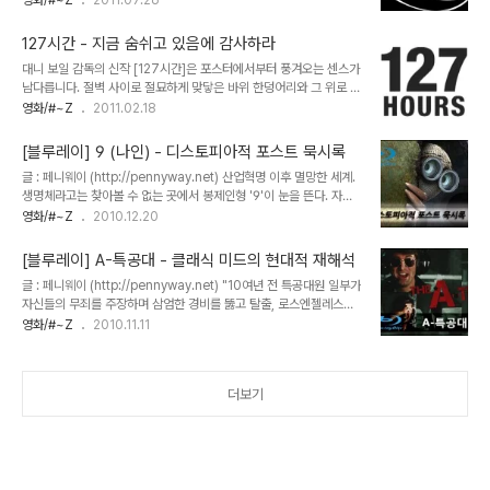
영화/#~Z
2011.07.26
끝나고 만다. 반면 EON측에 있어서도 이 조항은 좌불안석의 시한폭
되어 캐스팅 작업이 거의 완료된 상태다. 아마 본드 무비의 팬들이라면
탄과도 같았다. 12년이 지난 후에 맥클로리가 어떤 식으로 제임스 본
기존의 22편 외에도 두 편의 007 영화가 더 있다는 사실 정도는 알
드에 대한 권리주장을 해 올지 예측할 ..
127시간 - 지금 숨쉬고 있음에 감사하라
고 있을 것이다. 그 중 한편은 괴작 신세를 면치 못하고 있는 [카지노
대니 보일 감독의 신작 [127시간]은 포스터에서부터 풍겨오는 센스가
로열 (1967)]이고, 또 한편은 [네버 세이 네버 어게인]이다. 특히
남다릅니다. 절벽 사이로 절묘하게 맞닿은 바위 한덩어리와 그 위로 몸
1983년의 극장가에서는 두 편의 제임스 본드 무비, [007 옥토퍼시]
을 받치고 있는 주인공의 모습. 거시적인 관점에서 보면 마치 모래시계
영화/#~Z
2011.02.18
와 [네버 세이 네버 어게인]의 대결이라는 진풍경이 펼쳐졌다. 3대 제
를 연상케하는 그림이 떠오릅니다. (국내 포스터는 이 심오한 의미를
임스 본드로 한창 궤도에 올랐던 로저 무어와 원조 제임스 본드 숀 코
뭉게 버리는 발편집을 해놨어요 -_-) 그리고 제목은 '127시간'이지
네리의 자존..
[블루레이] 9 (나인) - 디스토피아적 포스트 묵시록
요. 대략 '시간'이 중요한 테마라는 것은 알겠습니다. 그럼 어떤 시간을
글 : 페니웨이 (http://pennyway.net) 산업혁명 이후 멸망한 세계.
말하는 것일까요? 주인공 아론(제임스 프랑코 분)은 산악인입니다. 무
생명체라고는 찾아볼 수 없는 곳에서 봉제인형 '9'이 눈을 뜬다. 자신
엇인가를 바쁘게 챙기는 가운데, 전화벨이 울리지만 전화를 받지는 않
을 만든 과학자는 죽어있고, 바깥 세상은 을씨년스럽기만 하다. 자신과
영화/#~Z
2010.12.20
습니다. 이윽고 자동응답기로 넘어가자 여동생인 듯 한 여자가 자신의
동일하게 만들어진 다른 봉제인형들의 존재를 알게 되지만 동시에 위
결혼식을 잊지 말라며 메시지를 남깁니다. 아론은 아랑곳하지 않고 등
협적인 기계괴물들의 존재도 알게 된다. 세상은 왜 멸망하게 된 것일
정에 필요한 물건들을 챙깁니..
[블루레이] A-특공대 - 클래식 미드의 현대적 재해석
까? 생명없는 세상에 덩그러니 남게된 9명의 봉제인형들은 누구이며
글 : 페니웨이 (http://pennyway.net) "10여년 전 특공대원 일부가
기계들은 왜 이들을 죽이려 드는 걸까? 팀 버튼의 이름을 앞세워 홍보
자신들의 무죄를 주장하며 삼엄한 경비를 뚫고 탈출, 로스엔젤레스의
에 나선 [9]은 아마도 작년에 개봉한 애니메이션, 아니 그간 헐리우드
지하로 잠적해 버린 사건이 있었다. 그들은 아직도 자신들의 신분을 감
영화/#~Z
2010.11.11
에서 발표한 애니메이션 가운데서도 손에 꼽을만큼 다크한 작품일 것
춘채 살아가고 있다. 만약 그 누구도 해결하지 못하는 사건이 있다면,
이다. 막상 팀 버튼의 [크리스마스의 악몽]이라든가 [유령신부]같은 괴
그 사건의 해결을 A 특공대에게 맡겨도 좋을 것이다." KBS 2TV 월요
기적인 B급 블랙코미..
일 밤 10시, 당시 기준으로는 착한 어린이라면 일찌감치 잠자리에 들
더보기
었어야 할 시간대에 방영된 'A-특공대'는 (필자를 포함해) 유독 많은
꼬맹이들의 사랑을 받았던 추억의 미드 중 하나다. 미국 NBC 엔터테
인먼트의 브랜든 타티코프 회장은 [더티 더즌], [미션 임파서블], [황야
의 7인] 그리고 [매드 맥스]를 한데 섞은 것 같은 드라마를 만들고..