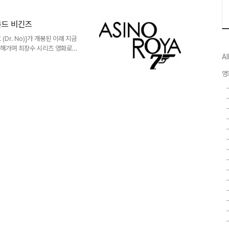
 웃는 관객들도 분명 있었을 테
이상도, 이하도 아닌 저질스런 유
본드 비긴즈
그렇지가 않다. 웃어야 할 장면에
을 배경으로 한 영국산 코미디로..
Dr. No)]가 개봉된 이래 지금
체해가며 최장수 시리즈 영화로
Al
[네버세이 네버어게인]을 합치면 무
짐작할 만하다. 물론 첩보원 제
영
시대 자유-공산 진영의 팽팽한 긴
쇠퇴하여 그 명맥마저 잃을 뻔했
피어스 브로스넌 이라는 새 제임스
를 기록하며 다시금..