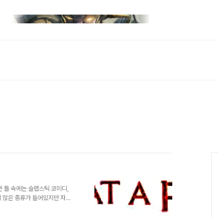
큰 틀 속에는 슬랩스틱 코미디,
이 많은 종류가 들어있지만 자신
 억지 웃음을 지을 수밖에 없는
 감독은 [나쁜 녀석들2]에서 시