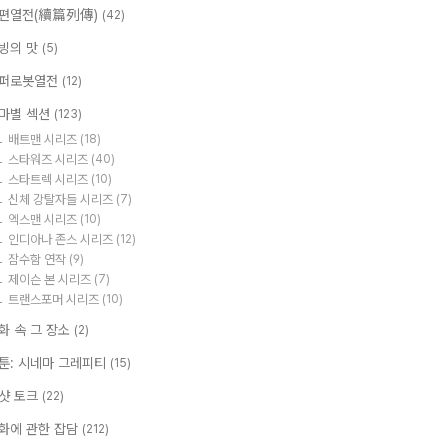
편열전(續篇列傳)
(42)
빙의 맛
(5)
퍼로봇열전
(12)
마별 섹션
(123)
배트맨 시리즈
(18)
스타워즈 시리즈
(40)
스타트렉 시리즈
(10)
신체 강탈자들 시리즈
(7)
엑스맨 시리즈
(10)
인디아나 존스 시리즈
(12)
잠수함 연작
(9)
제이슨 본 시리즈
(7)
트랜스포머 시리즈
(10)
화 속 그 장소
(2)
툰: 시네마 그레피티
(15)
샷 토크
(22)
화에 관한 잡담
(212)