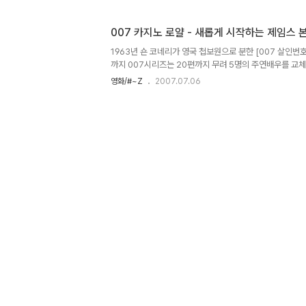
체를 이용한 자신의 유머감각을 선보였다. 이를 보고 좋다고
지만, 적어도 필자에게는 죽은자에 대한 모욕적인 장면 그 
007 카지노 로얄 - 새롭게 시작하는 제임스 
머가 아닐 수 없었다. 이렇듯 코미디는 단순한 것 같지만, 
서 불쾌감을 줄 수도 있는 것이다. [Mr. 후아유]는 장례식
1963년 숀 코네리가 영국 첩보원으로 분한 [007 살인번호 (
까지 007시리즈는 20편까지 무려 5명의 주연배우를 교
자리 잡아 왔다. 여기에 번외편 [카지노 로얄(1967)]과 
영화/#~Z
2007.07.06
려 22편이나 되니 007이란 시리즈의 상품적 가치를 능히 
임스 본드를 소재로 만든 이언 플레밍의 원작 자체가 냉전
장기에 나온 지라 탈 냉전시대 이후 007시리즈는 급속히 
다. 그때 등장한 것이 마틴 캠벨이 연출한 [골든아이]다. 
본드를 기용해 만든 탈 냉전시대의 007는 전세계적인 히트