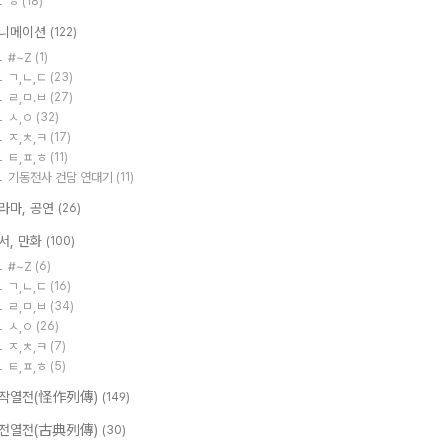
ㅎ
(18)
니메이션
(122)
#~Z
(1)
ㄱ,ㄴ,ㄷ
(23)
ㄹ,ㅁ.ㅂ
(27)
ㅅ,ㅇ
(32)
ㅈ,ㅊ,ㅋ
(17)
ㅌ,ㅍ,ㅎ
(11)
기동전사 건담 연대기
(11)
라마, 공연
(26)
서, 만화
(100)
#~Z
(6)
ㄱ,ㄴ,ㄷ
(16)
ㄹ,ㅁ,ㅂ
(34)
ㅅ,ㅇ
(26)
ㅈ,ㅊ,ㅋ
(7)
ㅌ,ㅍ,ㅎ
(5)
작열전(怪作列傳)
(149)
전열전(古典列傳)
(30)