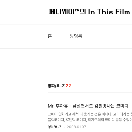
홈
방명록
영화/#~Z
22
Mr. 후아유 - 낯설면서도 감칠맛나는 코미디
코미디 영화라고 해서 다 웃기는 것은 아니다. 코미디라는 
블랙코미디, 로맨틱 코미디, 작가주의적 코미디 등등 수없
에게 맞는 코미디가 아니라면 아무리 남들이 웃긴다고 해도
영화/#~Z
2008.01.07
것이 코미디라는 장르의 독특한 특징이다. 가령 마이클 베이