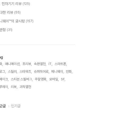
T, 전자기기 리뷰
(125)
다한 리뷰
(55)
니웨이™의 궁시렁
(157)
관함
(31)
ag
화,
애니메이션,
프리뷰,
속편열전,
IT,
스마트폰,
로그,
스릴러,
스타워즈,
슈퍼히어로,
페니웨이,
만화,
메이크,
스티븐 스필버그,
주말영화,
모바일,
SF,
루레이,
리뷰,
괴작열전,
근글
인기글