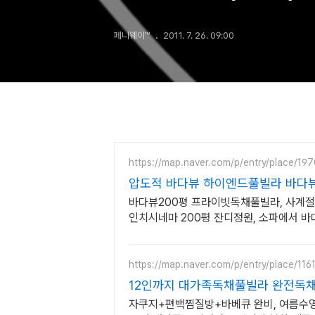
페니웨이™
2011. 7. 26. 09:00
https://map.naver.com/p/entry/place/1
압도적 바다뷰 하이엔드풀빌라 바다뷰
바다뷰200평 프라이빗독채풀빌라, 사계절
인치시네마 200평 잔디정원, 소파에서 바
드 사우나, 불멍
https://map.naver.com/p/entry/place/11
12인까지 대가족독채풀빌라 완전독
자쿠지+편백찜질방+바베큐 완비, 여름수영