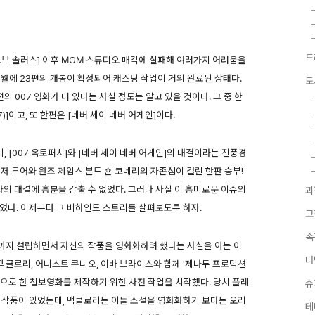
드
 오브 솔러스] 이후 MGM 스튜디오 매각에 실패해 여러가지 어려움을
10월에 23편의 개봉이 확정되어 캐스팅 작업이 거의 완료된 상태다.
도
의 007 영화가 더 있다는 사실 정도는 알고 있을 것이다. 그 중 한
)]이고, 또 한편은 [네버 세이 네버 어게인]이다.
, [007 옥토퍼시]와 [네버 세이 네버 어게인]의 대결이라는 진풍경
로저 무어와 원조 제임스 본드 숀 코네리의 자존심이 걸린 한판 승부!
화의 대결에 흥분을 감출 수 없었다. 그러나 사실 이 흥미로운 이슈의
괴
었다. 이제부터 그 비하인드 스토리를 살펴보도록 하자.
고
속
까지 설립하면서 자신의 작품을 영화화하려 했다는 사실을 아는 이
더
 맥클로리, 어니스트 쿠니오, 이바 브라이스와 함께 '제나두 프로덕션
 주인공으로 한 첩보영화를 제작하기 위한 사전 작업을 시작했다. 당시 플레
슈
의 작품이 있었는데, 맥클로리는 이들 소설을 영화화하기 보다는 오리
테