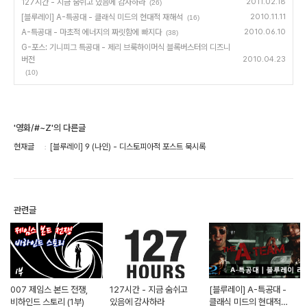
127시간 - 지금 숨쉬고 있음에 감사하라
2011.02.18
(26)
[블루레이] A-특공대 - 클래식 미드의 현대적 재해석
2010.11.11
(16)
A-특공대 - 마초적 에너지의 짜릿함에 빠지다
2010.06.10
(38)
G-포스: 기니피그 특공대 - 제리 브룩하이머식 블록버스터의 디즈니
버전
2010.04.23
(10)
'영화/#~Z'의 다른글
현재글
[블루레이] 9 (나인) - 디스토피아적 포스트 묵시록
관련글
007 제임스 본드 전쟁,
127시간 - 지금 숨쉬고
[블루레이] A-특공대 -
비하인드 스토리 (1부)
있음에 감사하라
클래식 미드의 현대적