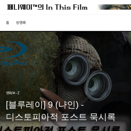
홈
방명록
영화/#~Z
[블루레이] 9 (나인) -
디스토피아적 포스트 묵시록