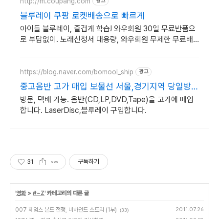
http://m.coupang.com
광고
블루레이 쿠팡 로켓배송으로 빠르게
아이들 블루레이, 즐겁게 학습! 와우회원 30일 무료반품으
로 부담없이. 노래신청서 대용량, 와우회원 무제한 무료배
송으로 편리하게!
https://blog.naver.com/bomool_ship
광고
중고음반 고가 매입 보물선 서울,경기지역 당일방문
가능
방문, 택배 가능. 음반(CD,LP,DVD,Tape)을 고가에 매입
합니다. LaserDisc,블루레이 구입합니다.
31
구독하기
'
영화
>
#~Z
' 카테고리의 다른 글
007 제임스 본드 전쟁, 비하인드 스토리 (1부)
2011.07.26
(33)