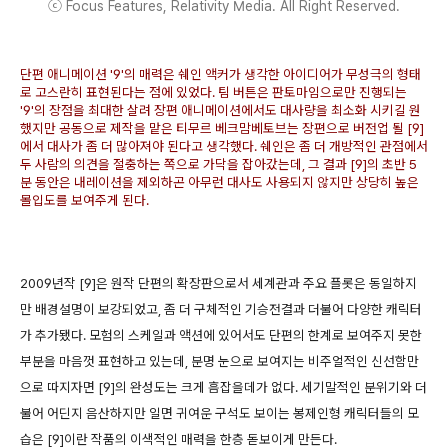
ⓒ Focus Features, Relativity Media. All Right Reserved.
단편 애니메이션 '9'의 매력은 쉐인 액커가 생각한 아이디어가 무성극의 형태
로 고스란히 표현된다는 점에 있었다. 팀 버튼은 판토마임으로만 진행되는
'9'의 장점을 최대한 살려 장편 애니메이션에서도 대사량을 최소화 시키길 원
했지만 공동으로 제작을 맡은 티무르 베크맘베토브는 장편으로 버전업 될 [9]
에서 대사가 좀 더 많아져야 된다고 생각했다. 쉐인은 좀 더 개방적인 관점에서
두 사람의 의견을 절충하는 쪽으로 가닥을 잡아갔는데, 그 결과 [9]의 초반 5
분 동안은 내레이션을 제외하곤 아무런 대사도 사용되지 않지만 상당히 높은
몰입도를 보여주게 된다.
2009년작 [9]은 원작 단편의 확장판으로서 세계관과 주요 플롯은 동일하지
만 배경설명이 보강되었고, 좀 더 구체적인 기승전결과 더불어 다양한 캐릭터
가 추가됐다. 모험의 스케일과 액션에 있어서도 단편의 한계로 보여주지 못한
부분을 마음껏 표현하고 있는데, 분명 눈으로 보여지는 비주얼적인 신선함만
으로 따지자면 [9]의 완성도는 크게 흠잡을데가 없다. 세기말적인 분위기와 더
불어 어딘지 음산하지만 일면 귀여운 구석도 보이는 봉제인형 캐릭터들의 모
습은 [9]이란 작품의 이색적인 매력을 한층 돋보이게 만든다.