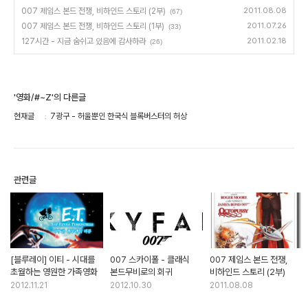
007 제임스 본드 전쟁, 비하인드 스토리 (2부)
2011.08.08
(67)
007 제임스 본드 전쟁, 비하인드 스토리 (1부)
2011.07.26
(33)
127시간 - 지금 숨쉬고 있음에 감사하라
2011.02.18
(26)
'영화/#~Z'의 다른글
현재글
7광구 - 허울뿐인 한국식 블록버스터의 허상
관련글
[블루레이] 이티 - 시대를
007 스카이폴 - 클래식
007 제임스 본드 전쟁,
초월하는 영원한 가족영화
본드무비로의 회귀
비하인드 스토리 (2부)
2012.11.21
2012.10.30
2011.08.08