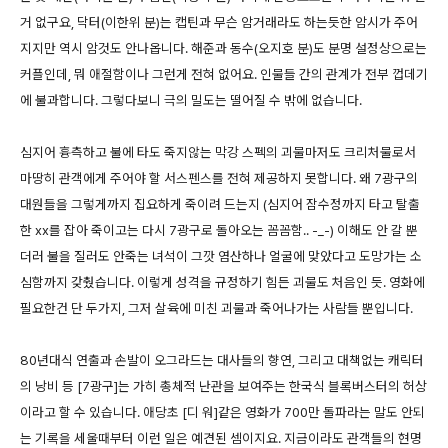
거 없구요, 닥터(이한위 분)는 캡틴과 무슨 암거래라도 하는듯한 암시가 주어
지지만 역시 암것도 안나옵니다. 해준과 동수(오지호 분)도 분명 설정상으로는
커플인데, 뭐 애절함이나 그런게 전혀 없어요. 인물들 간의 관계가 전부 껍데기
에 불과합니다. 그렇다보니 극의 밀도는 떨어질 수 밖에 없습니다.
심지어 흉측하고 불에 타도 죽지않는 막강 스펙의 괴물마저도 크리처물로서
마땅히 관객에게 주어야 할 서스펜스를 전혀 제공하지 못합니다. 왜 7광구의
대원들을 그렇게까지 집요하게 죽이려 드는지 (심지어 잠수정까지 타고 탈출
한 xx를 잡아 죽이고는 다시 7광구로 돌아오는 꼼꼼함.. -_-) 이해도 안 갈 뿐
더러 불을 질러도 안죽는 녀석이 그깟 염산하나 얼굴에 맞았다고 도망가는 소
심함까지 갖췄습니다. 이렇게 성격을 규정하기 힘든 괴물도 처음인 듯. 영화에
필요한건 단 두가지, 그저 살육에 미친 괴물과 죽어나가는 사람들 뿐입니다.
80년대식 연출과 손발이 오그라드는 대사들의 향연, 그리고 대책없는 캐릭터
의 낭비 등 [7광구]는 가히 총체적 난관을 보여주는 한국식 블록버스터의 허상
이라고 할 수 있습니다. 애당초 [디 워]같은 영화가 700만 돌파라는 말도 안되
는 기록을 세울때부터 이런 일은 예견된 셈이지요. 지금이라도 관객들의 현명