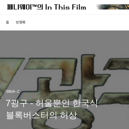
홈
방명록
영화/#~Z
7광구 - 허울뿐인 한국식
블록버스터의 허상