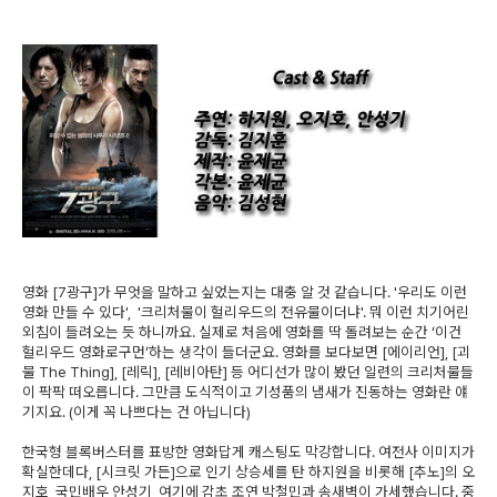
영화 [7광구]가 무엇을 말하고 싶었는지는 대충 알 것 같습니다. '우리도 이런
영화 만들 수 있다', '크리처물이 헐리우드의 전유물이더냐'. 뭐 이런 치기어린
외침이 들려오는 듯 하니까요. 실제로 처음에 영화를 딱 돌려보는 순간 ‘이건
헐리우드 영화로구먼’하는 생각이 들더군요. 영화를 보다보면 [에이리언], [괴
물 The Thing], [레릭], [레비아탄] 등 어디선가 많이 봤던 일련의 크리처물들
이 팍팍 떠오릅니다. 그만큼 도식적이고 기성품의 냄새가 진동하는 영화란 얘
기지요. (이게 꼭 나쁘다는 건 아닙니다)
한국형 블록버스터를 표방한 영화답게 캐스팅도 막강합니다. 여전사 이미지가
확실한데다, [시크릿 가든]으로 인기 상승세를 탄 하지원을 비롯해 [추노]의 오
지호, 국민배우 안성기, 여기에 감초 조연 박철민과 송새벽이 가세했습니다. 중