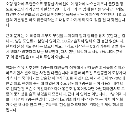
소형 영화에 주연급으로 등장한 차예련이 이 영화에 나오는지조차 몰랐을 정
도로 주조연의 라인업이 환상적입니다. 게다가 썩 맘에 들지는 않지만 그래도
다양한 장르변화로 상업성을 인정받은 윤제균 감독이 제작에 참여했으니 최소
한의 기본빵은 하지 않을까하는 기대감도 가지게 되지요. 갖출 건 다 갖췄습니
다.
근데 문제는 이 작품이 도무지 무엇을 보여줘야 할지 갈피를 잡지 못한다는 겁
니다. 셀링 포인트가 분명치 않아요. CG요? 솔직히 말해 이건 불만 없습니다.
완벽하진 않아도 흉내는 냈으니까요. 아직도 제작진은 CG의 기술이 덜떨어져
서 영화가 망했다고 보는 모양인데, 다시 한번 생각해 보시길 바랍니다. [7광
구]의 문제점은 CG나 비주얼이 아닙니다.
영화는 석유 시추선인 7광구의 대원들이 심해에서 건져올린 괴생물의 성체와
마주치면서 벌어지는 사건을 다뤘습니다. 괴물과 마주친 주인공들이 도망가다
가 하나씩 죽어나가는 단순한 이야기구조를 지녔지요. 여기서 굳이 1970년대
한일 외교 전쟁의 중심에 있었던 제주도 남단의 7광구를 굳이 작품의 배경으
로 선택한건 무슨 이유일까요? 아마 봉준호 감독이었다면 아닌척하면서도 모
종의 풍자성을 슬쩍 넣었을지 모릅니다. 근데 이 영화는 아닙니다. 그냥 어쩌다
보니 배경이 7광구인겁니다. 그런데도 영화의 마지막 자막에는 마치 이 영화
가 아픈 역사를 안고 있는 7광구의 현실을 재조명하기 위하는 것처럼 허세를
떱니다.