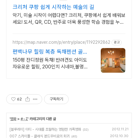
크리처 쿠팡 쉽게 시작하는 예술의 길
악기, 미술 시작이 어렵다면? 크리처, 쿠팡에서 쉽게 배워보
세요! 도서, QR, CD, 반주로 더욱 풍성한 학습 경험을 누리
세요!
https://map.naver.com/p/entry/place/1192292862
광고
편백나무 힐링 복층 독채펜션 골프
여행 최적! 곽지해변근처
150평 잔디정원 독채! 반려견도 아이도
자유로운 힐링, 200인치 시네마,불멍
애월 납읍리 돌담길 속 아지트. 온돌방,
불멍 바베큐, 호텔침구 갖춘 대가족 펜
션
62
구독하기
'
영화
>
#~Z
' 카테고리의 다른 글
[블루레이] 이티 - 시대를 초월하는 영원한 가족영화
2012.11.21
(32)
007 스카이폴 - 클래식 본드무비로의 회귀
2012.10.30
(40)