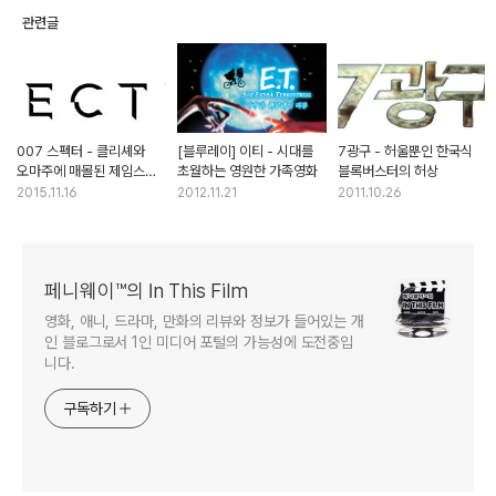
관련글
007 스펙터 - 클리셰와
[블루레이] 이티 - 시대를
7광구 - 허울뿐인 한국식
오마주에 매몰된 제임스
초월하는 영원한 가족영화
블록버스터의 허상
본드
2015.11.16
2012.11.21
2011.10.26
페니웨이™의 In This Film
영화, 애니, 드라마, 만화의 리뷰와 정보가 들어있는 개
인 블로그로서 1인 미디어 포털의 가능성에 도전중입
니다.
구독하기