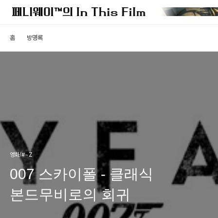
홈
방명록
영화/#~Z
007 스카이폴 - 클래식
본드무비로의 회귀