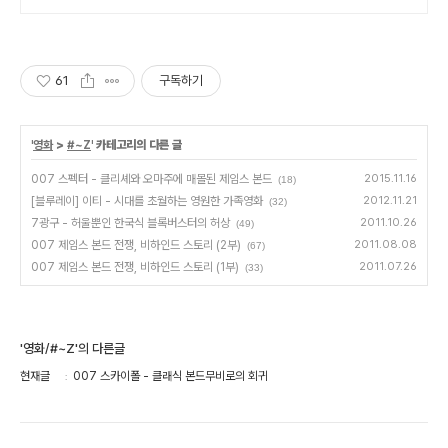
61
구독하기
'
영화
>
#~Z
' 카테고리의 다른 글
007 스펙터 - 클리셰와 오마주에 매몰된 제임스 본드
2015.11.16
(18)
[블루레이] 이티 - 시대를 초월하는 영원한 가족영화
2012.11.21
(32)
7광구 - 허울뿐인 한국식 블록버스터의 허상
2011.10.26
(49)
007 제임스 본드 전쟁, 비하인드 스토리 (2부)
2011.08.08
(67)
007 제임스 본드 전쟁, 비하인드 스토리 (1부)
2011.07.26
(33)
'영화/#~Z'의 다른글
현재글
007 스카이폴 - 클래식 본드무비로의 회귀