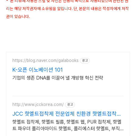
* 본 리뷰에 사용된 스틸 및 사진은 인용의 목적으로 사용되었으며 관련된 권
리는 해당 저작권자에 소유됨을 알립니다. 단, 본문의 내용은 작성자에게 저작
권이 있습니다.
https://blog.naver.com/galabooks
광고
K-오픈 이노베이션 101
기업의 생존 DNA를 이끌어 낼 개방형 혁신 전략
http://www.jcckorea.com/
광고
JCC 핫멜트접착제 전문업체 친환경 핫멜트접착제
전문기업
핫멜트 접착제, 핫멜트 필름, 핫멜트 웹, PUR 접착제, 핫멜
트 파우더 폴리아마이드 핫멜트, 폴리에스터 핫멜트, 부직
포형 핫멜트, 필름형 핫멜트