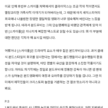
이로 인해 후반부 스카이폴 저택에서의 클라이막스는 조금 작위 적이면서도
멜랑코리한 가족사적 이야기가 되어버리는데, 그 때문에 마치 셰익스피어의
희곡에나 나올법한 장엄한 결말처럼 영화가 너무 엄숙해져 버린다는 느낌을
받게 됩니다. 따라서 본드무비는 그저 단순명쾌하길 바랬던 관객에게 있어 이
번 [스카이폴]은 지나치게 복잡한 텍스트로 읽힐 수도 있습니다. 뭐 이 부분에
대한 판단은 각자가 해 보시길 바랍니다.
어쨌거나 [스카이폴]은 드라마적 요소가 매우 짙은 본드무비입니다. 과거 클래
식 본드스타일의 회귀를 암시한다는 점에서는 올드팬들이나 골수팬들의 환호
성을 자아낼 것이 분명하며, 마틴 캠벨의 유산을 깔끔하게 소진한 작품이기도
합니다. 아마도 차기작에는 정말로 본드무비에 정통한 감독이 아니면 샘 멘데
스가 심어놓은 본드영화에의 애정과 오마주를 감당하기 힘들 겁니다. 그런 의
미에서 제작진들이 크리스토퍼 놀란을 거론하는 건 결코 헛소리가 아니라고
봐요.
P.S
1.본드무비 특유의 시니컬한 농담을 자막이 살리질 못하더군요. 가령 지붕에서