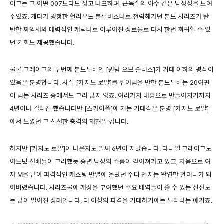
이그는 그 어떤 007보다도 젊고 터프하며, 근육질의 야수 같은 남성상을 보여
주었죠. 게다가 멍청한 헐리우드 블록버스터로 전락해가던 본드 시리즈가 탄
탄한 짜임새와 매력적인 캐릭터로 이루어진 장르물로 다시 한번 회귀할 수 있
던 기회도 제공했습니다.
물론 크레이그의 두번째 본드무비인 [퀀텀 오브 솔러스]가 기대 이하의 평작이
었음은 분명합니다. 사실 [카지노 로얄]를 뛰어넘을 만한 본드무비는 20여편
이 넘는 시리즈 중에서도 그리 많지 않죠. 여러가지 내홍으로 만들어지기까지
4년이나 걸리긴 했습니다만 [스카이폴]에 거는 기대감은 분명 [카지노 로얄]
에서 느꼈던 그 신선한 충격의 재현일 겁니다.
하지만 [카지노 로얄]이 나온지도 벌써 6년이 지났습니다. 다니엘 크레이그도
어느덧 선배들이 그러했듯 중년 남성의 주름이 깊어져가고 있고, 처음으로 여
자 M을 맡아 파격적인 캐스팅 반열에 올랐던 주디 덴치는 완연한 할머니가 되
어버렸습니다. 시리즈물에 개성을 부여했던 주요 배역들이 줄 수 있는 신선도
는 많이 떨어진 상태입니다. 더 이상의 파격을 기대하기에는 무리라는 얘기죠.