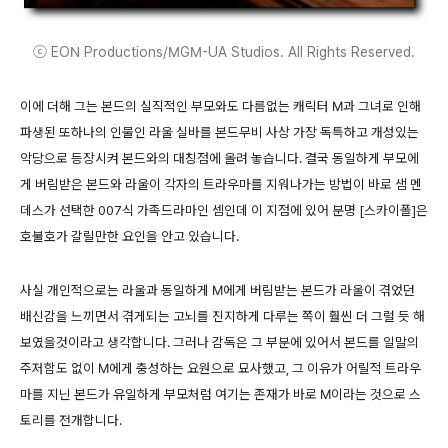
ⓒ EON Productions/MGM-UA Studios. All Rights Reserved.
이에 더해 그는 본드의 실직적인 부모와도 다름없는 캐릭터 M과 그녀로 인해
파생된 또하나의 인물인 라울 실바를 본드무비 사상 가장 독특하고 개성있는
악당으로 등장시켜 본드와의 대칭점에 올려 놓습니다. 결국 동일하게 부모에
게 버림받은 본드와 라울이 각자의 트라우마를 지워나가는 방법이 바로 샘 멘
데스가 선택한 007식 가족드라마인 셈인데 이 지점에 있어 분명 [스카이폴]은
호불호가 갈릴만한 요인을 안고 있습니다.
사실 개인적으로는 라울과 동일하게 M에게 버림받는 본드가 라울이 겪었던
배신감을 느끼면서 겪게되는 고뇌를 진지하게 다루는 쪽이 훨씬 더 그럴 듯 해
보였을것이라고 생각합니다. 그러나 감독은 그 부분에 있어서 본드를 일말의
주저함도 없이 M에게 충성하는 요원으로 묘사했고, 그 이유가 어릴적 트라우
마를 지닌 본드가 유일하게 부모처럼 여기는 존재가 바로 M이라는 것으로 스
토리를 전개합니다.