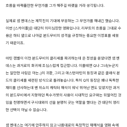
흐름을 바꿔줄만한 무언가를 그가 해주길 바랬을 거라 생각됩니다.
실제로 샘 멘데스는 제작진의 기대에 부응하는 그 무언가를 해내긴 했습니다.
이번 [스카이폴]은 대단히 의미심장한 영화입니다. 리부트의 흐름을 그대로 수
용은 하되 앞으로 나아갈 본드무비의 성격을 규정하는 중요한 이정표를 세웠
기 때문이죠.
마틴 캠벨이 이전 본드무비의 클리셰를 파괴하는데 온 정성을 쏟았다면 샘 멘
데스는 과거로의 회귀에 조심스럽게 접근합니다. 이를테면 Q나 그녀(누군지
는 알만한 사람은 아는..)의 귀환, 그리고 애스턴마틴의 등장과 같은 클래식 본
드의 클리셰를 세련된 방식으로 돌려놓습니다. 특히 Q의 등장은 꽤나 독특한
재미를 선사하는데 벤 위쇼의 캐릭터 해석이 워낙 뛰어난 면도 있었지만 과거
의 본드무비에서 지향하던 특수가젯의 사용이 시대적인 요구와는 뒤떨어진 것
임을 천명하면서 구시대와의 선을 분명히 긋는 역할을 했다는 건 대단히 영리
한 선택이 아닐 수 없습니다.
샘 멘데스는 여기에 안주하지 않고 나름대로의 독창적인 재해석을 영화 속에