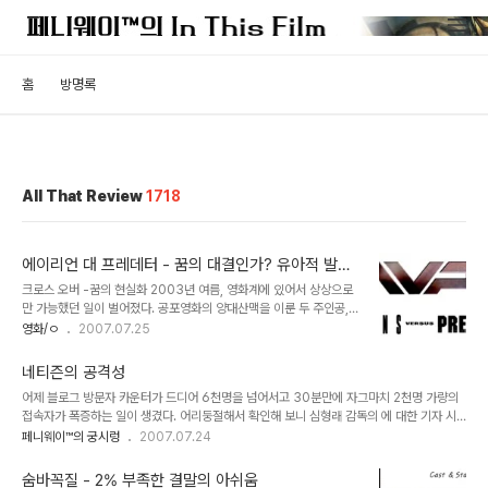
홈
방명록
All That Review
1718
에이리언 대 프레데터 - 꿈의 대결인가? 유아적 발상
인가?
크로스 오버 -꿈의 현실화 2003년 여름, 영화계에 있어서 상상으로
만 가능했던 일이 벌어졌다. 공포영화의 양대산맥을 이룬 두 주인공,
[13일의 금요일] 시리즈의 살인마 제이슨과 [나이트 메어] 시리즈의
영화/ㅇ
2007.07.25
프레디가 한 영화에 출연하게 된 것이다. 이 전대미문의 공포영화는 말
도안되는 허황된 스토리에다 꿈에서나 가능한 기획이었음에도 불구하
네티즌의 공격성
고 개봉 첫 주 박스오피스 1위에 오르는 기염을 토했다. R등급의 저예
어제 블로그 방문자 카운터가 드디어 6천명을 넘어서고 30분만에 자그마치 2천명 가량의
산 공포물로서는 이례적인 성공을 거둔 것이다. 도전적인 발상이 거둔
접속자가 폭증하는 일이 생겼다. 어리둥절해서 확인해 보니 심형래 감독의 에 대한 기자 시
수확이었다고나 할까.. 서로 다른 작품의 두 주인공이 한 영화에서 만
사회 후기를 접하고 느낀점을 적은 글이 다음 블로거 뉴스의 상단에 놓였던 것이다. 포스팅
페니웨이™의 궁시렁
2007.07.24
난다. 슬래셔 무비팬들의 상상을 현실로 이룬 기획물, [프레디 대 제이
자체는 별거 아니었다. 뭐 원래 이런 CG영화에 대한 기자들의 평이 다 그런것 아니겠나.
슨] 이와같은 성공에 자극을 받은 20세기 폭스사는 드디어 엄청난 모
'CG는 볼만한데 내용은 없다...' 기자들이 내놓은 이 내용을 포스팅하면서 개인적으로 한국
험을 감행하기에 이른다. 그것이 ..
숨바꼭질 - 2% 부족한 결말의 아쉬움