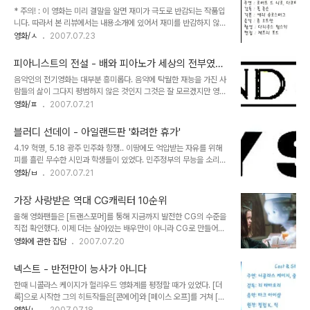
영화들 스토리 보강 좀 했으면 좋겠다는 의견을 달았을 뿐이다. 굳이 에 한정하는 말은 아니
* 주의! : 이 영화는 미리 결말을 알면 재미가 극도로 반감되는 작품입
라는 설명도 덧붙였다. 근데 놀라운 일이 벌어졌다. 사실 내 블로그에는 웬만하면 잘 답글이
니다. 따라서 본 리뷰에서는 내용소개에 있어서 재미를 반감하지 않는
안달리는데 그 포스팅에 덧글이 폭주하기 시작하는 거다. 더 골때린건 그게 나에 대한 비..
한도내에서 짧게 소개하고 있으나, 혹시라도 그마저 원치 않는 분께서
영화/ㅅ
2007.07.23
는 읽지 마시길 권합니다. 반전증후군에 시달리는 스릴러 영화들 [아
이 앰 샘]을 거쳐 [테이큰]과 [맨 온 파이어]로 아역 스타로서의 입지를
피아니스트의 전설 - 배와 피아노가 세상의 전부였던
단단히 굳힌 다코타 패닝. 숱한 상업영화와 예술영화의 경계를 넘나들
한 남자의 이야기
음악인의 전기영화는 대부분 흥미롭다. 음악에 탁월한 재능을 가진 사
며 수없이 이미지 변신을 한 연기의 달인 로버트 드 니로. 이 두 배우가
람들의 삶이 그다지 평범하지 않은 것인지 그것은 잘 모르겠지만 영화
만난 것만으로도 화제를 불러일으킨 2005년작 [숨바꼭질]은 흥행이
속에서 표현된 음악가, 연주가들의 모습은 하나같이 개성강하고 어딘
영화/ㅍ
2007.07.21
시원찮은 극장가 비수기의 1월에 개봉하여 개봉 1주차에 2196만 달
지 모르게 일반인과는 다른 인물들로 묘사되어 왔다. [샤인]의 데이빗
러의 수입을 올리며 박스오피스 정상을 차지한 심리 스릴러 영화다. 최
헬프갓이나 [아마데우스]의 유명한 모차르트, [불멸의 연인]의 베토벤
근 이런류의 스릴러물은..
블러디 선데이 - 아일랜드판 '화려한 휴가'
등 대부분의 천재적 음악가들은 한결같이 자신의 천재성에 압도된 나
4.19 혁명, 5.18 광주 민주화 항쟁.. 이땅에도 억압받는 자유를 위해
머지 기행을 일삼거나 정신적으로 피폐한 인물들로 묘사된다. 하긴 그
피를 흘린 무수한 시민과 학생들이 있었다. 민주정부의 무능을 소리치
래야 영화의 소재로 쓸 수가 있기 때문이겠지만. 여하튼 음악가들의 삶
며 자기 밥그릇이나 찾으려고 울부짖는 요즘시대의 시위와는 다른, 목
영화/ㅂ
2007.07.21
을 다룬 영화들은 그들의 비범한 삶을 엿보는 재미와 더불어 뛰어난 음
숨을 건 순수 시민운동으로 그 이름은 역사에 기록되었다. 최근 라는
악이 주는 감동이 배가 되어 관객들에게 큰 만족을 준다. 이제 소개할
영화는 바로 광주 민주화 운동때 그 치열했던 항쟁의 현장을 다룬 첫
[피아니스트의 전설]도 바로 그런 영화..
가장 사랑받은 역대 CG캐릭터 10순위
번째 영화라는 점에서 의미가 남다르다. 그러나 이러한 시민운동의 물
올해 영화팬들은 [트랜스포머]를 통해 지금까지 발전한 CG의 수준을
리적 탄압은 우리에게 국한된 문제가 아니다. 지금도 인권이 유린당하
직접 확인했다. 이제 더는 살아있는 배우만이 아니라 CG로 만들어진
는 나라들 사이에선 알게 모르게 종교적, 신념적, 정치적 이념 때문에
가상의 캐릭터도 당당히 영화속 주연이 될 수 있는 세상이 되었다. 참
영화에 관한 잡담
2007.07.20
평화적 시위가 짖밟히고 있을 것이다. 영화 는 우리가 흔히들 민주적인
요지경 세상이다. 이 기회에 "엔터테인먼트 위클리"에서 선정한 사랑
국가로 알고 있는 영국에서 일어난 전대미문의 유혈사태를 영화화한
받는 10대 캐릭터를 소개하고자 한다. (필자의 견해가 아닌 "엔터테인
작품이다. 오늘날 IRA로 대표..
넥스트 - 반전만이 능사가 아니다
먼트 위클리"가 선정한 순위임을 분명히 밝힌다) 10위: 캐스퍼
한때 니콜라스 케이지가 헐리우드 영화계를 평정할 때가 있었다. [더
(From 꼬마유령 캐스퍼, 1995) 국내보단 북미쪽 어린이들에게 많은
록]으로 시작한 그의 히트작들은[콘에어]와 [페이스 오프]를 거쳐 [내
사랑을 받고있는 캐릭터로 동명의 만화 캐릭터를 실사화하면서 만들
셔널 트레져]까지 쉴새없이 달려왔다. 오락물과 작품성있는 영화에 고