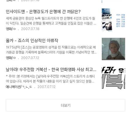
영화/ㄴ
2007.07.18
어진 CG캐릭터로 4편까지 제작되는 저력을 과시한 바 있다. 9위: T-
루 출연해 폭넓은 연기를 구사하는 그는 지금도 같은 연배의 배우들에
렉스 (From 쥬라기 공원, 1993) 천재감독 스티븐 스필버그가 만든
비해 상당히 많은 다작활동을 하고 있다. 그러나 최근의 행보는 [더
[쥬라기 공원]에서 최근의..
인사이드맨 - 은행강도가 은행에 간 까닭은?
록]시절만큼의 모습을 보여주지는 못하는 듯하다. 다작배우의 단점이
세계 금융권의 중심인 뉴욕 월스트리트의 한 은행에 4인조 강도가 들
바로 작품의 선택에 있어 기복이 심하다는 것인데, 니콜라스 케이지의
이 닥친다. 일순간에 은행을 통제하고 고객들을 인질로 잡은 이들은 인
경우는 최근들어 실망스런 모습이 좀 더 많이 보인다는게 문제다. 가장
질 모두에게 똑같은 옷과 복면을 착용하도록 강요한다. 그리곤 제보를
영화/ㅇ
2007.07.18
최근에 개봉한 [고스트 라이더]는 흥행여부를 떠나 원작의 팬들의 원
받고 출동한 경찰측에 자신들을 위한 수송편을 마련하지 않으면 인질
성을 들어가며 비평가들의 혹평에도 시달려야했다. 작품의 완성도를
들을 죽이겠다고 으름장을 놓는다. 그러나 실상은 경찰이 들어주지 못
들춰보자면 그야말로 '졸작'이었다. 그..
올카 - 죠스의 인상적인 아류작
할 뻔한 요구를 함으로서 시간을 벌고 있는 것이다. 도대체 왜일까? 인
1975년작 [죠스]는 공포영화의 성격을 띈 작품으로는 이례적으로 메
질극을 벌이는 은행에 도착한 것은 네고시에이터 (협상전문가)인 키이
가톤급 흥행을 기록하며 블록버스터의 기원을 이룩한 기념비적인 영
스 프레지어(덴젤 워싱턴 분)와 그의 파트너. 원래 키이스의 관할이 아
화다. 상상력에 의존한 킹콩과 같은 괴수가 아니라 실제 존재하는 상어
영화/ㅇ
2007.07.12
니지만 담당이 비번인 관계로 골치아픈 사건을 떠맡았다. 게다가 더욱
라는 생물을 등장시켜 효과적인 공포효과를 조성했다는 것은 정말 스
그를 골치아프게 만드는건 사라진 증거물인 수표들을 횡령했다는 스
티븐 스필버그의 재치있는 아이디어가 아니었다면 불가능한 것이었을
캔들. 여러모로 피곤한 상황인데다가 인질범의..
날아라! 우주전함 거북선 - 한국 만화영화 사상 최고
지 모른다. 무려 4편까지 양산해 낸 불세출의 히트작 [죠스]. 그러나 2
의 반전을 선사하다
* 주의! :본 리뷰에서는 [날아라 우주전함 거북선]의 스토리가 소개되
편이후로 급속도로 망가져간 점을 간과하지 말자. 이후 상어와 관련된
어 있습니다. 따라서 본 작품의 내용을 미리 알고 싶지 않으신 분들께
아류작이 속속 등장하였고 [죠스] 자신도 4편에 이르는 속편들을 생산
서는 리뷰를 읽지 마시길 바랍니다. 작품을 보기까지 2002년, 비트윈
애니메이션/ㄱ,ㄴ,ㄷ
2007.07.12
했으니 이 영화가 지닌 상업적 파워가 어떠했는지는 가히 짐작할만 하
에서 몇 차례에 걸친 출시연기 끝에 선을 보인 [로보트 태권브이] 박스
다. 그러나 유감스럽게도 이렇게 쏟아져 나온 아류작들은 대부분 [죠
셋..... 수많은 태권브이 매니아들이 구입했으리라 추정되는 그 DVD
스]의 한계, 아니 그 수준의 절반에도 이르지..
는 국내 에니메이션을 대표하는 오리지널 태권브이의 필름 훼손이 얼
더보기
마나 심각한 것인지를 적나라하게 보여주며 매니아들의 가슴을 적잖
이 슬프게 만들었다. (자세한 것은 [로보트 태권브이] DVD 리뷰에서
다룬 바 있다) 그 이후 국내의 고전 애니메이션 복원이 조금은 활기를
띄지 않을까하는 필자의 추측에도 불구, 네오센스라는 생소한 회사에
서 저작권이 심히 의심가는 김청기..