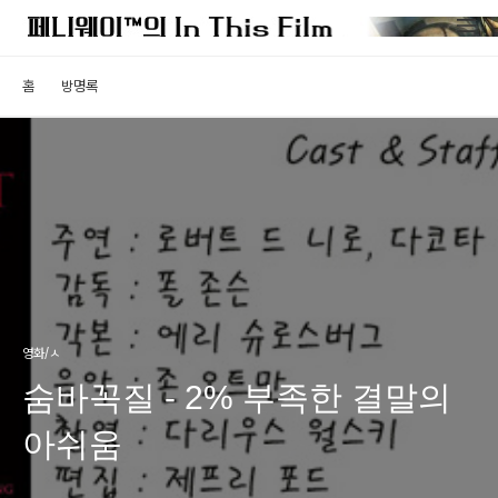
홈
방명록
영화/ㅅ
숨바꼭질 - 2% 부족한 결말의
아쉬움