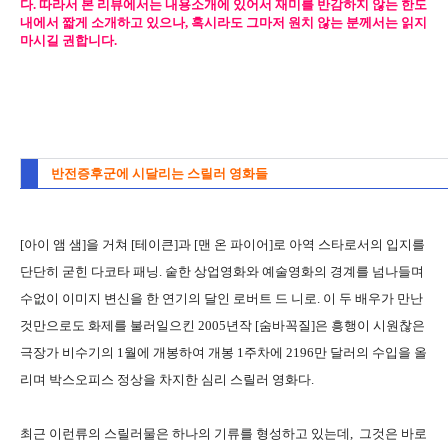
다. 따라서 본 리뷰에서는 내용소개에 있어서 재미를 반감하지 않는 한도
내에서 짧게 소개하고 있으나, 혹시라도 그마저 원치 않는 분께서는 읽지
마시길 권합니다.
반전증후군에 시달리는 스릴러 영화들
[아이 앰 샘]을 거쳐 [테이큰]과 [맨 온 파이어]로 아역 스타로서의 입지를
단단히 굳힌 다코타 패닝. 숱한 상업영화와 예술영화의 경계를 넘나들며
수없이 이미지 변신을 한 연기의 달인 로버트 드 니로. 이 두 배우가 만난
것만으로도 화제를 불러일으킨 2005년작 [숨바꼭질]은 흥행이 시원찮은
극장가 비수기의 1월에 개봉하여 개봉 1주차에 2196만 달러의 수입을 올
리며 박스오피스 정상을 차지한 심리 스릴러 영화다.
최근 이런류의 스릴러물은 하나의 기류를 형성하고 있는데, 그것은 바로