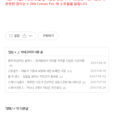
관련된 권리는 © 20th Century Fox. 에 소유됨을 알립니다.
공감
구독하기
'
영화
>
ㅅ
' 카테고리의 다른 글
썸머 타임머신 블루스 - 한여름밤의 더위를 식혀줄 시원한 시간여행
2007.08.15
(6)
스윙걸즈 - 배움의 기쁨과 보람에 대한 유쾌한 고찰
2007.08.10
(12)
쉘 위 댄스 - 일탈을 꿈꾸는 직장인의 춤바람
2007.08.02
(2)
스캐너 다클리 - 독특한 시도가 인상적인 로토스코핑 애니메이션
2007.07.06
(2)
스파이더맨 3 - 역시나 3명의 악당은 무리였다
2007.06.24
(4)
'영화/ㅅ'의 다른글