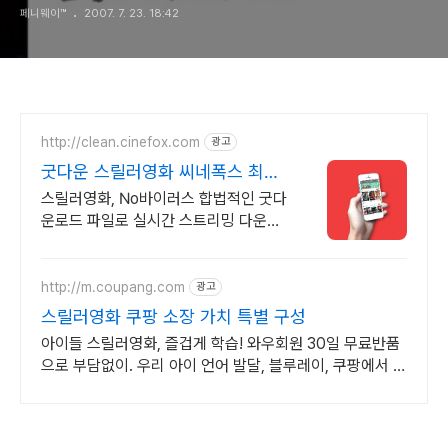
페니웨이™
2007. 7. 23. 18:42
http://clean.cinefox.com
광고
굿다운 스릴러영화 씨네폭스 최대
3만원+10%추가적립
스릴러영화, No바이러스 합법적인 굿다
운로드 파일로 실시간 스트리밍 다운로
드
http://m.coupang.com
광고
스릴러영화 쿠팡 소장 가치 특별 구성
아이들 스릴러영화, 즐겁게 학습! 와우회원 30일 무료반품
으로 부담없이. 우리 아이 언어 발달, 블루레이, 쿠팡에서 학
습 콘텐츠를 시작하세요.