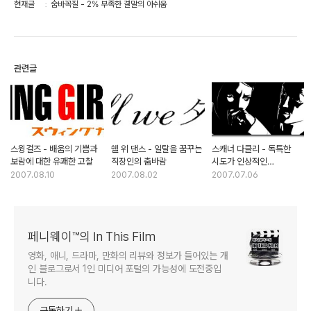
현재글
숨바꼭질 - 2% 부족한 결말의 아쉬움
관련글
스윙걸즈 - 배움의 기쁨과
쉘 위 댄스 - 일탈을 꿈꾸는
스캐너 다클리 - 독특한
보람에 대한 유쾌한 고찰
직장인의 춤바람
시도가 인상적인
로토스코핑 애니메이션
2007.08.10
2007.08.02
2007.07.06
페니웨이™의 In This Film
영화, 애니, 드라마, 만화의 리뷰와 정보가 들어있는 개
인 블로그로서 1인 미디어 포털의 가능성에 도전중입
니다.
구독하기