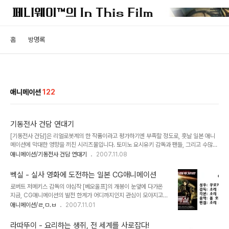
홈
방명록
애니메이션
122
기동전사 건담 연대기
[기동전사 건담]은 리얼로봇계의 한 작품이라고 평가하기엔 부족할 정도로, 훗날 일본 애니
메이션에 막대한 영향을 끼친 시리즈물입니다. 토미노 요시유키 감독과 팬들, 그리고 수많은
애니메이터들이 가담해 형성시킨 거대한 '건담월드'는 다른 로봇 애니메이션이 가지지 못한
애니메이션/기동전사 건담 연대기
2007.11.08
방대한 세계관을 특징으로 셀 수 없이 많은 외전과 설정들을 나아왔으며, 그 세계는 지금도
계속 커져가고 있습니다. 사실상 그 많은 건담 시리즈를 다 다룬다는 것은 무리라고 생각됩
벡실 - 실사 영화에 도전하는 일본 CG애니메이션
니다. 건담에 대한 전체적인 내용을 접하시려면 건담만을 전문적으로 다룬 사이트나 블로그
로버트 저메키스 감독의 야심작 [베오울프]의 개봉이 눈앞에 다가온
도 여럿되니 그쪽을 방문하시는게 더 도움이 될겁니다. 저는 [기동전사 건담]중에서도 오리
지금, CG애니메이션의 발전 한계가 어디까지인지 관심이 모아지고
지널 계열에 속하는 '우주세기' 건담만을 다루고자 합니다. 이미 다 알고 있는 내용일 수도 있
있다. 이미 픽사 스튜디오의 사례를 통해서도 알 수 있듯이 이제 CG
애니메이션/ㄹ,ㅁ.ㅂ
2007.11.01
지만..
애니메이션은 선택이 아닌 필수로 자리잡아가고 있는 것이다. 특히 일
본과 미국은 발전가능성이 무한한 이 시장에서 서로 앞다투어 경쟁을
라따뚜이 - 요리하는 생쥐, 전 세계를 사로잡다!