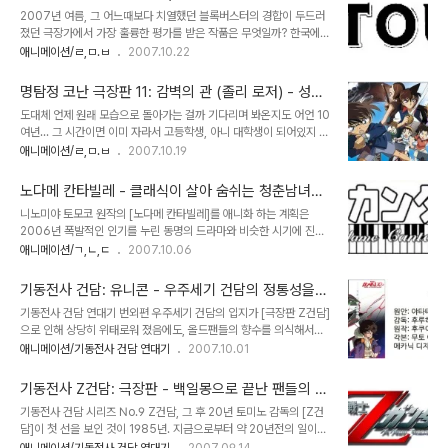
하고 있는데, [파이널 판타지]를 발표하면서 경이적인 기술력을 자랑
2007년 여름, 그 어느때보다 치열했던 블록버스터의 경합이 두드러
한 일본이지만 시장성에 있어서는 아직 미국내의 애니메이션을 따라
졌던 극장가에서 가장 훌륭한 평가를 받은 작품은 무엇일까? 한국에서
잡지 못하고 있다. [애플시드(2004)]는 이런 일본의 CG애니메이션
외화 관객동원 최고 기록을 갱신한 [트랜스포머]일까? 아니면 보기드
애니메이션/ㄹ,ㅁ.ㅂ
2007.10.22
을 한 단계 도약시킨 작품이다. 동명의 작품을 리메이크한 [애플시드]
문 완성도로 최고의 3편이라는 평가를 받은 [본 얼티메이텀]? 둘 다
는 미국 애니메이션이 보여주지 못한 기술로 승부를 걸었다. 툰셰이딩
아니다. 놀랍게도 올 해 가장 좋은 평가를 받은 작품은 [라따뚜이]라는
(Toonshading)기법이 그것인데, 배우의 ..
명탐정 코난 극장판 11: 감벽의 관 (졸리 로저) - 성장
애니메이션이다. 신뢰도 높은 영화 사이트 로튼토마토
하지 않는 시리즈의 한계
도대체 언제 원래 모습으로 돌아가는 걸까 기다리며 봐온지도 어언 10
(http://www.rottentomatoes.com)에서 신선도 97%의 경이적
여년... 그 시간이면 이미 자라서 고등학생, 아니 대학생이 되어있지 않
인 평가를 받으며 최상위권에 랭크된 [라따뚜이]야 말로 올 여름 진정
을까하는 엉뚱한 생각마저 품게 만드는 일본의 국민만화 [명탐정 코
애니메이션/ㄹ,ㅁ.ㅂ
2007.10.19
한 강자의 모습을 보여준 작품이라 해도 과언이 아니다. 1.픽사의 애니
난]. 이 밑도 끝도 없는 사건의 연속은 언제쯤 그칠것인지... 이러다가
메이션이라는데...? 맞다. [라따뚜이]는 [토이 스토리] 이후 [벅스 라이
일본 국민 다죽는거 아니냐는 우려도 그리 틀린말은 아닐텐데, 어느덧
프],[니모를 찾아서],[..
노다메 칸타빌레 - 클래식이 살아 숨쉬는 청춘남녀의
극장판도 11기가 나왔단다. 바로 [감벽의 관 (졸리 로저)]이다. 코믹스
성장 드라마
니노미야 토모코 원작의 [노다메 칸타빌레]를 애니화 하는 계획은
판이나 TV판의 특징이 사건이 터지면 주변 용의자로부터 범인을 색출
2006년 폭발적인 인기를 누린 동명의 드라마와 비슷한 시기에 진행
하는 탐정물의 전형적인 구조로 진행되는 반면, 극장판은 좀 더 다변화
되었다. 물론 우에노 주리를 앞세운 실사 드라마가 한발 먼저 선을 보
애니메이션/ㄱ,ㄴ,ㄷ
2007.10.06
된 모험과 이벤트, 그리고 액션이 대거 보강된 것이 특징이다. 더욱이
이긴 했지만 애니메이션 [노다메 칸타빌레]에 대한 기대는 필자 뿐만
TV판에 비해 월등히 좋아진 작화의 퀄리티도 한몫해, [명탐정 코난]
이 아니라 노다메를 알고 있는 모든 팬들의 한결같은 바램이었을 것이
의 극장판은 매년 일본..
기동전사 건담: 유니콘 - 우주세기 건담의 정통성을
다. 이미 드라마 리뷰를 통해서도 소개한 바 있지만, [노다메 칸타빌
살릴 기대주
기동전사 건담 연대기 번외편 우주세기 건담의 입지가 [극장판 Z건담]
레]는 열정적인 음악도들의 청춘백서다. 사람이라면 누구나 겪는 청년
으로 인해 상당히 위태로워 졌음에도, 올드팬들의 향수를 의식해서인
기의 방황을 음악이라는 도구를 통해 풀어나가는 이들의 사랑스런 이
지, 아니면 '일년전쟁'을 빼놓고는 건담의 정체성을 유지하기 힘들다는
애니메이션/기동전사 건담 연대기
2007.10.01
야기는 작가의 재치있는 유머와 개성있는 캐릭터들의 매력이 한데 어
판단에서였는지, 아무튼 새로운 우주세기 건담 계획이 발표된다. 정식
우러져 지금까지도 꾸준히 애독자를 만들어가는 중이다. 한가지 안타
명칭은 [기동전사 건담 UC] ,속칭 [건담 유니콘]이다. 타이틀에 쓰인
까운 것은 만화라는 한계 때문에 작품속에서 사용된 클래..
기동전사 Z건담: 극장판 - 백일몽으로 끝난 팬들의 염
UC가 유니콘(Unicon)의 약자이긴 하지만 동시에 우주세기
원
기동전사 건담 시리즈 No.9 Z건담, 그 후 20년 토미노 감독의 [Z건
(Universal Century)의 약자이기도 하기 때문에 이 중의적인 타이
담]이 첫 선을 보인 것이 1985년. 지금으로부터 약 20년전의 일이다.
틀은 다분히 '우주세기 건담'으로의 회귀를 적극적으로 어필하려는 의
사실상 [Z건담]은 건담의 상업적 인프라를 구축하는데 결정적인 역할