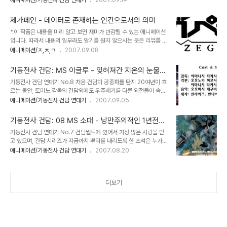
애니메이션/기동전사 건담 연대기
2007.09.14
도다. 우주세기 건담으로 회귀하려는 의도가 분명한 [건담 유니콘] 하
을 한 작품으로서 토미노의 성향이 가장 잘 묻어난 작품이기도 하다.
지만 정통 건담의 미디어 포맷이 애니메이션이라는 점을 볼 때, 소설로
[Z건담]에 대한 애착은 토미노 감독뿐 아니라 팬들에게 있어서도 마찬
먼저 출간된 [건담 유니콘]..
제가페인 - 데이터로 존재하는 인간으로서의 의미
가지였다. [퍼스트 건담]과 [역습의 샤아]가 극장판으로 공개되었던만
*.이 작품은 내용을 미리 알고 보면 재미가 반감될 수 있는 애니메이션
큼, 팬들은 세월이 흐르더라도 [극장판 Z건담]이 언젠가는 토미노의
입니다. 따라서 내용의 일부라도 알기를 원치 않으시는 분은 리뷰를 읽
손에 의해 만들어지리라는 희망을 버리지 않았다. 그러나 이같은 바램
지 않기를 권합니다. 1999년 영화계의 화두는 단연 [매트릭스]였다.
애니메이션/ㅈ,ㅊ,ㅋ
2007.09.08
은 좀처럼 실현되지 않았다. 팬들의 염원과는 달리 토미노는 [역습의
지금의 삶이 현실이 아닌 가상이고, 실은 컴퓨터에게 기억을 지배당해
샤아]이후 1세대 건담을 탈피하려는 성향을 보였고, 실제로 [턴A 건
말그대로 '배양'당하는 것이 현실이라는 발상은 우리의 삶 자체를 전면
담]에 이르러 그 경악스..
기동전사 건담: MS 이글루 - 잊혀져간 지온의 눈물이
으로 부정하는 것이자, 가상현실에 대한 끝없는 상상력의 산물이었다.
여
기동전사 건담 연대기 No.8 처음 건담이 공중파를 탄지 20여년이 흐
이 작품은 인간의 기억과 존재, 그리고 정신과 육체와의 관계에 대한
르는 동안, 토미노 감독의 건담외에도 우주세기를 다룬 외전들이 속속
모든 가치관을 바꾸어 놓았다. 워쇼스키 형제는 [매트릭스]의 세계관
제작되면서 건담의 세계관은 다변화되어가는 양상을 띄었다. 그 중에
애니메이션/기동전사 건담 연대기
2007.09.05
을 구상하면서 일본 애니메이션 [아키라]와 [공각기동대]를 참고하였
서 가중 두드러진 현상은 연방과 지온의 경계를 점차 허무는, 선과 악,
음을 당당히 밝혔는데, 이같은 80년대 일본 아니메의 사이버 펑크 문
아군과 적군의 이분법에서 벗어나 단지 이상과 신념의 차이에 의한 전
화가 녹아있는 [매트릭스]는 아..
기동전사 건담: 08 MS 소대 - 낭만주의적인 1년전쟁
쟁으로 규정하려는 움직임을 보인 점이다. 물론 토미노의 건담 역시 흑
을 말하다
기동전사 건담 연대기 No.7 건담월드에 있어서 가장 많은 사랑을 받
백논리에 의한 극단적인 편가르기를 피해온 것이 사실이나, 기존의 리
고 있으며, 건담 시리즈가 지금까지 뿌리를 내리도록 한 초석은 누가
뷰들에서 언급했듯이 토미노의 건담은 지온을 다분히 적군으로 묘사
뭐래도 [퍼스트 건담]일 것이다 .아므로 레이의 지구연방과 샤아 아즈
애니메이션/기동전사 건담 연대기
2007.08.20
했고, 오히려 [역습의 샤아]에 와서는 지온의 반(反)지구적인 성격이
나블로 대표되는 지온공국의 대결을 그린 1년전쟁의 에피소드는 [Z건
더욱 두드러졌다. 말을 안해서 그렇지, 지온을 진정한 건담의 로망으로
담], [ZZ 건담]을 거쳐 [역습의 샤아]로 대단원을 내린 이후에도 지속
생각하는 이들이 꽤 많다. 그러나 [..
적으로 사이드 스토리가 제작되어 팬들의 아쉬움을 달래주었다. 아므
더보기
로와 샤아로 대표되는 1년전쟁 에피소드 특히 [0083 스타더스트 메
모리]나 [0080 포켓속의 전쟁] 같은 OVA는 비교적 짧은 에피소드
임에도 불구하고 작품성과 작화 등 모두 만점에 가까운 평가를 받을만
큼 훌륭한 작품들이었다. 아무로와 샤아의 대결만이 [퍼스트 건담] 시
대의 전부가 아니라는 것을 증명이..