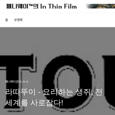
홈
방명록
애니메이션/ㄹ,ㅁ.ㅂ
라따뚜이 - 요리하는 생쥐, 전
세계를 사로잡다!