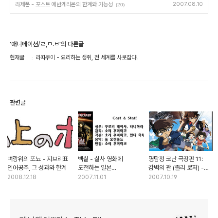
라제폰 - 포스트 에반게리온의 한계와 가능성
2007.08.10
(20)
'애니메이션/ㄹ,ㅁ.ㅂ'의 다른글
현재글
라따뚜이 - 요리하는 생쥐, 전 세계를 사로잡다!
관련글
벼랑위의 포뇨 - 지브리표
벡실 - 실사 영화에
명탐정 코난 극장판 11:
인어공주, 그 성과와 한계
도전하는 일본
감벽의 관 (졸리 로저) -
CG애니메이션
성장하지 않는 시리즈의
2008.12.18
2007.11.01
2007.10.19
한계