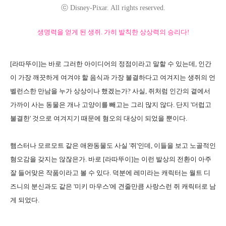
ⓒ Disney-Pixar. All rights reserved.
생명력을 얻게 된 생쥐. 가히 발칙한 상상력의 승리다!
[라따뚜이]는 바로 그러한 아이디어의 정점이라고 말할 수 있는데, 인간
이 가장 깨끗하게 여겨야 할 음식과 가장 불결하다고 여겨지는 생쥐의 언
벨런스한 만남을 누가 상상이나 했겠는가? 사실, 쥐처럼 인간의 곁에서
가까이 사는 동물은 개나 고양이를 빼고는 그리 많지 않다. 단지 '더럽고
불결한' 것으로 여겨지기 때문에 혐오의 대상이 되었을 뿐이다.
햄스터나 모르모트 같은 애완동물도 사실 '쥐'인데, 이들을 보고 노골적인
혐오감을 갖지는 않잖은가. 바로 [라따뚜이]는 이런 발상의 전환이 아주
잘 들어맞은 작품이라고 볼 수 있다. 덕분에 레미라는 캐릭터는 월트 디
즈니의 분신과도 같은 '미키 마우스'에 견줄만큼 사랑스런 쥐 캐릭터로 남
게 되었다.