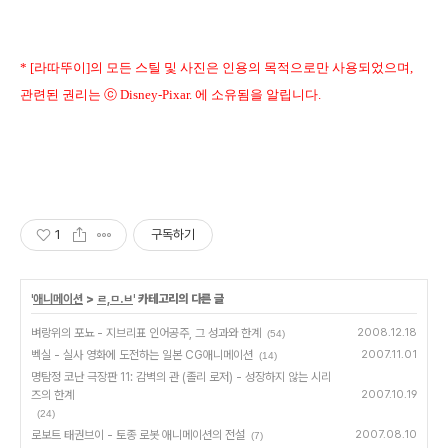
* [라따뚜이]의 모든 스틸 및 사진은 인용의 목적으로만 사용되었으며,
관련된 권리는 ⓒ Disney-Pixar. 에 소유됨을 알립니다.
1
구독하기
'
애니메이션
>
ㄹ,ㅁ.ㅂ
' 카테고리의 다른 글
벼랑위의 포뇨 - 지브리표 인어공주, 그 성과와 한계
2008.12.18
(54)
벡실 - 실사 영화에 도전하는 일본 CG애니메이션
2007.11.01
(14)
명탐정 코난 극장판 11: 감벽의 관 (졸리 로저) - 성장하지 않는 시리
즈의 한계
2007.10.19
(24)
로보트 태권브이 - 토종 로봇 애니메이션의 전설
2007.08.10
(7)