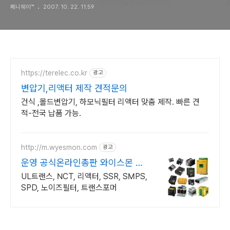
페니웨이™
2007. 10. 22. 11:59
https://terelec.co.kr
광고
변압기,리액터 제작 견적문의
건식 ,몰드변압기, 하모닉필터 리액터 맞춤 제작. 빠른 견
적-전국 납품 가능.
http://m.wyesmon.com
광고
운영 공식온라인총판 와이스몬 계
산서발행 대량구매 상담환영
UL트랜스, NCT, 리액터, SSR, SMPS,
SPD, 노이즈필터, 트랜스포머