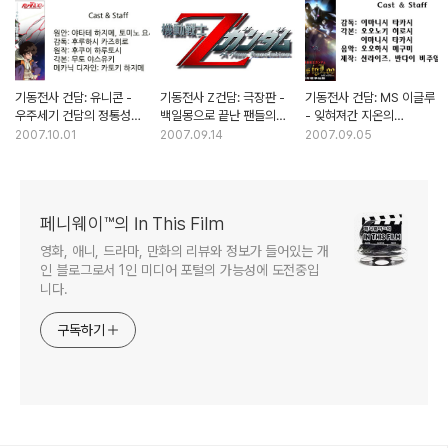
기동전사 건담: 유니콘 -
기동전사 Z건담: 극장판 -
기동전사 건담: MS 이글루
우주세기 건담의 정통성을
백일몽으로 끝난 팬들의
- 잊혀져간 지온의
살릴 기대주
염원
눈물이여
2007.10.01
2007.09.14
2007.09.05
페니웨이™의 In This Film
영화, 애니, 드라마, 만화의 리뷰와 정보가 들어있는 개
인 블로그로서 1인 미디어 포털의 가능성에 도전중입
니다.
구독하기