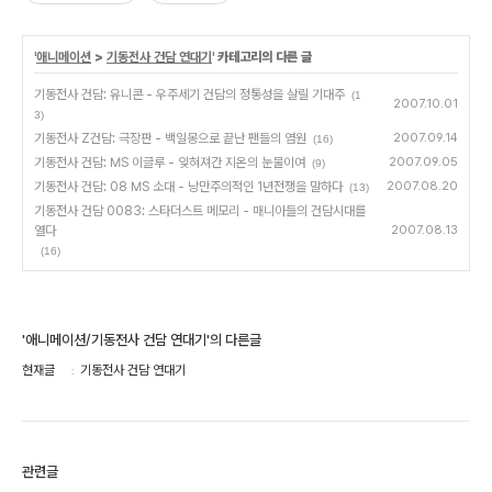
'
애니메이션
>
기동전사 건담 연대기
' 카테고리의 다른 글
기동전사 건담: 유니콘 - 우주세기 건담의 정통성을 살릴 기대주
(1
2007.10.01
3)
기동전사 Z건담: 극장판 - 백일몽으로 끝난 팬들의 염원
2007.09.14
(16)
기동전사 건담: MS 이글루 - 잊혀져간 지온의 눈물이여
2007.09.05
(9)
기동전사 건담: 08 MS 소대 - 낭만주의적인 1년전쟁을 말하다
2007.08.20
(13)
기동전사 건담 0083: 스타더스트 메모리 - 매니아들의 건담시대를
열다
2007.08.13
(16)
'애니메이션/기동전사 건담 연대기'의 다른글
현재글
기동전사 건담 연대기
관련글