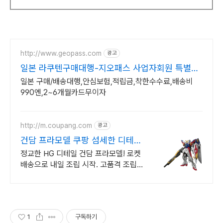
http://www.geopass.com
광고
일본 라쿠텐구매대행-지오패스 사업자회원 특별혜
택
일본 구매/배송대행,안심보험,적립금,착한수수료,배송비
990엔,2~6개월카드무이자
http://m.coupang.com
광고
건담 프라모델 쿠팡 섬세한 디테일
구현
정교한 HG 디테일 건담 프라모델! 로켓
배송으로 내일 조립 시작. 고품격 조립
취미 생활! 섬세한 부품, 완성도 높은 건
담을 경험하세요.
1
구독하기