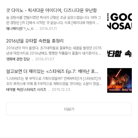
모르게 확장되고 있었지만 더 이상 영화화되지 않는 [스타워즈]의 인
리너의 필모그라피에서도 가장 독특한 이력으로 남게 되었지요. 비록
기는 서서히 하강곡선을 그려가고 있었지요. 영화인이라기 보다는 사
지금보면 촌스럽지만 페이스 오프한 얼굴에 기계..
굿 다이노 - 픽사다운 아이디어, 디즈니다운 무난함
업가에 더 가까웠던 조지 루카스는 ‘Lucasfilm Games’라는 자회
늘 감탄사를 연발시켰던 픽사의 근황은 조금 실망스럽습니다. 아마 그
사를 설립해 영화 외의 콘텐츠를 통해 수익을 극대화 하는 방법을 모색
런 경향은 [카 2]에서 시작된 것 같습니다. 이후 [메리다와 마법의 숲],
하고 있었습니다. 그가 콘솔 게임이 아닌 PC용 게임에 눈을 돌렸다는
[몬스터 대학교] 등 어딘지 픽사스럽지 않은 범작으로 주춤거렸죠. 작
애니메이션/ㄱ,ㄴ,ㄷ
2016.01.11
점도 소프트웨어의 수익모델이 콘솔과 PC가 완전히 다르다는 점을 잘
년의 [인사이드 아웃]은 여전히 녹슬지 않은 재치를 보여준 작품이긴
간파했기 때문이었습니다. 그러던 중 [스타워즈] 부활의 신호탄은 뜻
했으나 전성기 픽사의 역량에는 조금 못 미치는 작품이 아니었나 싶습
밖의 사건으로 시작됩니다...
2016년을 강타할 속편들 총정리
니다. 올 해 극장가 애니메이션의 첫 포문을 연 [굿 다이노]는 이미 북
2016년의 막이 올랐다. 초기대작들로 불꽃튀는 대결을 벌였던 2015
미에선 작년에 개봉해 평가를 마친 작품입니다. 결과는 놀랍게도 픽사
년과 마찬가지로 2016년에도 쟁쟁한 작품들이 줄줄이 대기중이다.
사상 처음으로 손익 분기점을 넘기지 못한 실패작이 되고 말았지요. 조
그 중에서도 특별히 기대를 한 껏 모으고 있는 속편들에는 어떤 것들이
영화에 관한 잡담
2016.01.07
금은 충격입니다. 외형상 아이들이 가장 좋아하는 공룡 캐릭터를 가지
있는지 살펴보고자 한다. 순서는 무순이다. 쿵푸 팬더 3 [슈렉] 시리즈
고도 흥행에 실패한 셈이니까요. [굿 다이노]는 픽사다운 기발한 설정
와 더불어 드림웍스의 간판 프렌차이즈인 [쿵푸 팬더]의 세번째 작품.
을 가지고 있습니다. 이 ..
알고보면 더 재미있는 <스타워즈 Ep.7: 깨어난 포스>
다소 김빠진다는 평을 받았던 2편의 여인영 감독과 [미 앤 마이 섀도
이야기 (1부)
1.스타워즈는 몇 부작으로 기획되었을까? 언제부터인가 [스타워즈]가
우]의 알레산드로 칼로니 감독이 공동연출을 맡았다. 전편의 주역들이
조지 루카스에 의해 총 9부작으로 계획되었을 것이라는 소문이 정설
대부분 성우로 컴백하는 가운데, [위플래쉬]로 최근 주가를 높이고 있
로 자리잡게 되었다. 솔직히 이 말은 사실이 아니다. 혹자는 '[스타워
테마별 섹션/스타워즈 시리즈
2015.12.23
는 J.K. 시몬스가 새로운 악당으로 참여한다. 잃어버린 줄 알았던 아버
즈]의 아버지'라는 프리미엄 때문에 루카스가 모든 세계관을 ‘처음부
지를 만난 포와 함께 팬더들의 마을을 지켜내는 포의 모험담. 배트맨
터’ 구상했을 것이라고 생각하지만 실제로 그는 생각처럼 치밀하고 꼼
대 슈퍼맨: 저스티스의..
꼼한 연출가나 각본가는 아니다. 그가 완벽주의를 발휘하는 분야는 특
더보기
이하게도 스토리나 설정 부분이 아니라 바로 기술적인 부면들, 이를테
면 비주얼이나 특수효과와 같은 부면에서다. 어찌보면 [스타워즈]의
거대한 세계관을 쌓아 올린 건 루카스 자신 보다도 팬들의 공이 더 크
다. 그럼에도 9부작 이야기가 흘러나온 것을 따지기 이전에 왜 이런 이
야기들이 와전되는지를 먼저 알아볼 필요가 ..