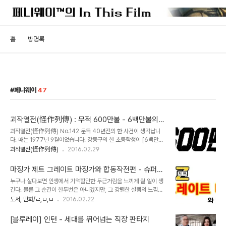
홈
방명록
페니웨이
47
괴작열전(怪作列傳) : 무적 600만불 - 6백만불의
사나이가 한국에 온 사연
괴작열전(怪作列傳) No.142 문득 40년전의 한 사건이 생각납니
다. 때는 1977년 9월이었습니다. 강동구의 한 초등학생이 [6백만불
의 사나이]를 보고 흉내를 내다가 교각에서 추락사한 사고가 발생했지
괴작열전(怪作列傳)
2016.02.29
요. 메스컴에서는 일제히 TV활극의 유해성을 맹비난했고, 사회적으로
도 꽤 논란을 불러 일으켰습니다. 이 사건으로부터 몇 개월 후에 한 신
마징가 제트 그레이트 마징가와 합동작전편 - 슈퍼로
문에서 [6백만불의 사나이]의 감독인 윌리엄 제카라는 사람과의 인터
봇사의 기념비적인 크로스오버
누구나 살다보면 인생에서 기억할만한 두근거림을 느끼게 될 일이 생
뷰 기사를 내보냅니다. 그 인터뷰 내용 가운데는 한국에서의 그 사건에
긴다. 물론 그 순간이 한두번은 아니겠지만, 그 강렬한 설렘의 느낌은
대해 언급하면서 TV 드라마의 역기능에 대해 의견을 묻는 대목도 나
아마도 평생 지속될 만큼 강렬한 것이 될 것이다. 나에게도 그런 두근
도서, 만화/ㄹ,ㅁ,ㅂ
2016.02.22
오는데요, 돌아온 답변은 “미국에서도 그런 불상사가 있지만 극히 드
거림이 여러번 있었지만 내 기억으로 가장 처음 그 강렬한 경험을 느끼
문일이며, 이런 일을 일반화 시켜서도 안되고 가공의 세계를 구별하는
게 해 주었던 기억은 1980년 4월 5일 아침에 일어났다. 여느 때와 다
법을 가르쳐 줘야하는 건 부모의 책임이..
[블루레이] 인턴 - 세대를 뛰어넘는 직장 판타지
름없는 식목일 오전이었지만 TV를 트는 순간 그만 내가 아직 꿈을 꾸