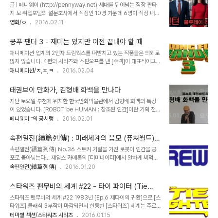
글 | 페니웨이 (http://pennyway.net)​ 세대를 뛰어넘는 직장 판타
고 있는게 아닌가 하는 생각이 들었다. TV에서 만신창이가 된 (MBC
지 모 취업포털의 설문조사에서 직장인 10명 가운데 6명이 직장 내에
의) 마징가 제트를 (TBC의) 그레이트 마징가가 돕고 있는 장면이 나
서의 세대 차이로 스트레스를 받고 있다는 결과가 나왔다고 한다. 아날
영화/ㅇ
2016.02.11
오고 있었던 것이다! 그렇다. 식목일 특집으로 방영된 [마징거 제트와
로그에서 디지털 방식으로의 변화, 즐겨보는 미디어나 복장의 선택적
암흑대장군의 대결], 바로 내가 경험한 첫 크로스오버 콘텐츠의 충격
취향, 업무시간에 대한 견해 차이 등 젊은 세대와 기성 세대의 차이는
이었다. 지금도 슈퍼로봇 ..
쿵푸 팬더 3 - 재미는 있지만 이젠 끝내야 할 때
오늘날 사회적 분열의 양상으로 번질 조짐까지 보이고 있다. 젊은 신입
애니메이션 업계의 2인자 드림웍스를 떠받치고 있는 작품들은 의외로
사원은 고리타분한 설교를 늘어놓는 상사가 불편하고, 상사는 풋내나
많지 않습니다. 4편의 시리즈와 스핀오프를 낸 [슈렉]이 대표작이고,
는 신입이 어딘지 못마땅하다. 그렇다보니 직장 생활은 하루하루가 긴
[드래곤 길들이기] 같은 작품들은 좀처럼 후속편 버프를 크게 받지 못
애니메이션/ㅈ,ㅊ,ㅋ
2016.02.04
장과 도전의 연속이다. 숨가쁘게 돌아가는 현실은 판타지를 동경하게
하고 있지요. [마다가스카]의 인기는 좀 의외입니다만.. 누구에게나 소
만든다. 이준익 감독의 기대작 [사도]를 꺾고 깜짝 돌풍을 일으키며 박
중히 다루고 싶은 물건이 하나쯤은 있는 법. 그래서인지 [쿵푸 팬더]
스오피스 1위를 차지했던..
태권브이 만화가, 김형배 화백을 만나다
프랜차이즈 만큼은 꽤 공들여서 제작하는 느낌입니다. 속편이 전작으
지난 토요일 부천에 위치한 한국만화박물관에서 김형배 화백의 특강
로부터 3년, 그리고 이번 [쿵푸 팬더 3]가 5년의 휴식기를 가졌으니
이 있었습니다. [ROBOT be HUMAN : 창조된 인간]이란 기획 전시
까요. 다른 작품들이 소모되는 주기와는 현저한 차이를 보이고 있죠.
의 연계 강좌로 진행된 이번 특강은 7,80년대 한국 SF만화의 대표 작
페니웨이™의 궁시렁
2016.02.01
홍콩 무협물에 대한 기막힌 이해를 보여주었던 1편과 출생의 비밀을
가로 알려진 김형배 화백을 초청해 진행되었는데요, 이보다 앞선 작년
밝혔던 2편에 이어 3편은 주인공 포의 정체성을 확립하는 이야기입니
12월에는 [철인 캉타우]의 이정문 화백이 강의를 했었습니다. 아쉽게
다. 5백년전 대사부 우그웨이와 질..
속편열전(續篇列傳) : 미래세계의 음모 (퓨쳐월드) -
도 그땐 참석을 못했지만 (...이라기 보단 넘 일찍 갔다가 그만 시간을
공포로 다가온 문명의 이기
속편열전(續篇列傳) No.36 스토커 기질을 가진 로봇이 인간을 공
잘 못 맞춰서 스케줄 문제로 그냥 와버린 ㅜㅜ) 이번엔 꼭 참석하기로
포로 몰아넣는다… 제임스 카메론의 [터미네이터]에서 알차게 써먹은
마음 먹었었지요. 어쨌든 선착순 30명만 받아서인지 강의실이 꽉 찬
이 플롯은 원래 마이클 클라이튼의 [이색지대]에서 먼저 사용되었습니
속편열전(續篇列傳)
2016.01.20
상태에서 강의가 시작되었습니다. 강의 내용은 SF장르에 대한 기초적
다. 거대 기업 델로스에서 성인들을 위한 테마파크를 개설해, 중세시대
인 부분과 한국에서 바라보는 SF에 대한 시각과 그 변천사, 그리고 하
나 로마제국, 혹은 서부시대의 생활을 직접 체험하고 즐길 수 있는 아
이라이트로 김형배 화..
스타워즈 팬무비의 세계 #22 - 타이 파이터 (Tie
이디어를 실현시키지만 제어 시스템에 오류가 발생해 로봇들이 인간
Fighter)
스타워즈 팬무비의 세계 #22 1983년 [Ep.6 제다이의 귀환]으로 [스
을 습격한다는 내용이지요. [이색지대]에서의 백미는 명배우 율 브리
타워즈] 클래식 3부작이 마감되면서 한동한 [스타워즈] 세계는 주로
너가 연기한 ‘총잡이’ 로봇입니다. 무표정한 얼굴로 집요하게 주인공을
팬덤에 의존하는 장기 공백기를 맞이하게 됩니다. 물론 세계관은 알게
테마별 섹션/스타워즈 시리즈
2016.01.15
쫓는 그의 연기는 그간 선굵은 남성적인 캐릭터로 인기를 모았던 율 브