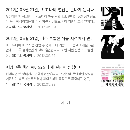
책의 출간 과정을 다룬 비하인드 스토리를 공개하겠습니다만 참 많은
원이 서평을 한줄도 쓰신 관계로 이번에는 이벤트 선정기준을 좀 더 강
우여곡절을 겪은 책입니다. 우선 이 책의 출간 의도를 말씀드리자면,
화해보기로 했습니다. -_-;;; ◈ 자격조..
2012년 05월 31일, 또 하나의 열전을 만나게 됩니다
지금까지 한국의 슈퍼로봇 애니메이션에 대해 집대성한 책이 그간 단
두번째 티저 광고입니다. 드디어 하루 남았네요. 원래는 5월 5일 정도
한권도 출시되지 않았기에 저라도 꼭 한번 만들어보고 싶었습니다. 혹
에 발간 예정이었는데, 이런 저런 사정으로 인해 기일이 조금 연기되었
자는 제가 이 책을 준비한다니까 '아니 "영화블로거"가 하필 영화가 아
습니다. 아시는 분은 아시겠지만 블로그를 만든 2007년에 괴작열전
페니웨이™의 궁시렁
2012.05.30
니라 애니메이션쪽을?' 이라며 의외라는 반응을 보이시더군요. 이제와
을 시작으로 2008년 고전열전, 2009년 속편열전으로 이어지는 열
서 얘기지만 제가 처음 인터넷에 글다운 글을 남긴 건 한국 애니메이션
전 시리즈를 내놓게 되었습니다. 이번에 출간되는 책은 이러한 열전 기
글이었고, 그 이후에도 꽤 장기간 ..
2012년 05월 31일, 아주 특별한 책을 서점에서 만나
획의 연장선으로서 블로그에서는 맛보지 못했던 부분들을 채워줄 수
실 수 있습니다
아... 드디어 이 소식을 전할 수 있게 되어 기쁩니다. 블로그 개설 5년
있는 또 하나의 열전이 될 것이라 확신합니다. 아울러 이 책이 성공해
만에 그토록 꿈꿔왔던 제 책이 출간됩니다. 이런 저런 컨셉으로 출판을
야 다른 열전들도 줄줄히 책으로 발간될 수 있다는 점 기억하시구요 ^^
시도해왔지만 난관이 한 두가지가 아니었는데... 마침내 오늘 모든 조
페니웨이™의 궁시렁
2012.05.25
P.S: 인쇄소 제본시설에 약간의 문제가 생겨서 출간이 하루 늦춰진답
판작업을 통과하여 인쇄 작업에 들어갔습니다. 궁금증 증폭을 위해 당
니다. ㅠㅠ 죄송하구요. 6월 1일 오후에는 각 지역 서점으로 배부할 예
분간은 티저 예고편으로 나갑니다. 후후훗... 과연 어떤 책이 출간될 것
정이랍니다.
애경그룹 웹진 AK1525에 제 컬럼이 실립니다
인지? 기대하시고, 많이 많이 사랑해 주시리라 믿어 의심치 않습니다.
전체적인 웹 생태계가 변화하고 있습니다. 5년전에 폭발적인 성장을
그간 저의 집필 성향을 봐서 눈치 빠르신 분들은 대충 감을 잡으시겠지
거듭하던 블로그는 트위터나 페이스북의 등장으로 주춤하고 있고, 특
만 그래도 당분간은 티저 모드입니다.
히 한국의 상황에서는 메이저 언론이 블로그 때리기 연타를 시전하고
페니웨이™의 궁시렁
2012.05.22
있어서 대안미디어로서의 신뢰도가 추락한 상태죠. 티스토리를 인수
한 다음 커뮤니케이션은 블로그 사업을 계륵처럼 생각하고 있는 듯 하
고, 그나마 메이저 포털인 네이버에서만 전략적으로 블로그를 키우는
더보기
형국입니다. 이러한 상황에서 비주류 계열의 블로거들이 살아남을 길
은 별로 없어 보입니다. 이대로 영원한 마이너리거가 되거나, 아님 그
냥 강호를 떠나거나, 혹은 네이버로 옮겨 주류에 편입하기 위해 안간힘
을 쓰는 것 정도죠. 예전처럼 컨텐츠의 우수성 하나만을 가지고 무명에
서 단숨에 유명 블로거로 떠오르기란 거의 불가능합니다..