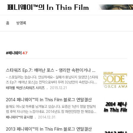
홈
방명록
페니웨이
47
스타워즈 Ep.7: 깨어난 포스 - 영리한 속편이거나 혹
은 거대한 팬무비거나
- 스포일러는 없습니다. 안심하세요- 실패가 용납되지 않았던 [스타워
즈 Ep7: 깨어난 포스]는 전작으로부터 무려 32년만의 속편입니다.
여기서 속편이라는 것의 의미는 시리즈의 연속성, 즉 프리퀄처럼 시간
테마별 섹션/스타워즈 시리즈
2015.12.21
을 역행하는 순번이 아니라 전편에서 이어지는 내용에서의 의미입니
다. 너무나 오랜만에 제작된 작품이니만큼 팬들의 기대감은 클 수 밖에
2014 페니웨이™의 In This Film 블로그 연말결산
없죠. 게다가 이번에는 조지 루카스가 거의 개입하지 않은 첫 작품이기
올해도 어느덧 하루를 남겨놓고 있습니다. 요즘은 1년이 정말 한달처
도 합니다. [스타워즈] 덕후를 자청한 J.J 에이브람스의 [깨어난 포스]
럼 후딱 지나가는 느낌이네요. 2014년도 참 파란만장한 한 해였습니
는 그 어떤 [스타워즈] 시리즈 보다도 [Ep.4: 새로운 희망]과 닮아있
다. 개인적으로는 경제적으로도 그리 좋지 많은 않은 상황이었고, 이
페니웨이™의 궁시렁
2014.12.31
습니다. 평범한 주인공의 성장담, 악에 맞서는 반란군의 분투, 행성을
사, 육아에 직원들의 연이은 퇴사크리로 인한 업무 과중 등등 삶의 무
파괴하는 죽음의 별, 가면을 쓴 악당까지 말이죠. 이야기의 진행에 필
게가 어깨를 짓누르는 일들의 연속이었지요., (헉헉) 덕분에 블로그와
요한 요소와 설정은 최초..
2013 페니웨이™의 In This Film 블로그 연말결산
영화는 작년보다도 더 뒤로 밀려버렸고 그렇게 한 해가 지나게 되었네