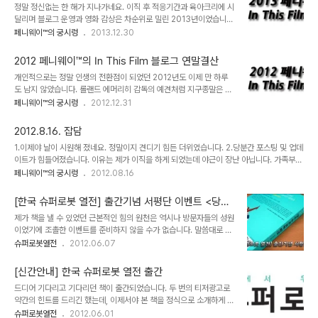
정말 정신없는 한 해가 지나가네요. 이직 후 적응기간과 육아크리에 시
요. 방문자들에겐 늘 죄송한 마음 뿐입니다. 여튼 올해도 1년을 돌아보
달리며 블로그 운영과 영화 감상은 차순위로 밀린 2013년이었습니
는 블로그 연말정산을 해보도록 하겠습니다. 1.방문자 작년에 799만
다. ㅠㅠ 이 글을 쓰는 순간에도 반쯤은 눈이 감겨 있습니다만 무럭무
페니웨이™의 궁시렁
2013.12.30
카운터를 찍었는데, 올해는 880만 정도이니 작년과 비슷하게 1년에
럭 자라는 아기에게 올인하는 삶도 뭐 그리 나쁘지만은... 쿨럭. 여튼
약 100만명의 방문자가 방문하셨습니다. 조금씩 줄고는 있지만 기존
올해를 돌아보는 블로그 연말정산을 해보도록 하겠습니다. 1.방문자
포스팅이 여전히 포털의 상위권 검..
2012 페니웨이™의 In This Film 블로그 연말결산
작년에 690만 카운터를 찍었는데, 올해 799만 정도이니 1년 사이에
개인적으로는 정말 인생의 전환점이 되었던 2012년도 이제 만 하루
약 100만명의 방문자가 방문하셨습니다. 물론 허수가 존재합니다만
도 남지 않았습니다. 롤랜드 에머리히 감독의 예견처럼 지구종말은 오
포스팅 횟수가 비약적으로 감소한 것에 비하면 선방한 결과랄까요. 변
지 않았지만 개인사를 돌아보면 참 많은 일이 있었네요. 간단하게나마
페니웨이™의 궁시렁
2012.12.31
함없이 방문해 주신 분들께 심심한 감사를 드립니다. 2.외부필진 작년
지난 1년을 돌아보는 시간을 갖도록 하겠습니다. 1.방문자 작년 한해의
까지만해도 외부 송고 의뢰가 꽤 많이 들어왔었는데, 올 해는 좀 뜸해
총 방문자수가 70만명에 그친 반면, 올해는 다소의 증가가 있었습니
졌네요. ㅎ 기억나는 것 중에는 중..
2012.8.16. 잡담
다. 작년 말 583만명 누적기준으로 계산해 보면 올해는 693만명으
1.이제야 날이 시원해 졌네요. 정말이지 견디기 힘든 더위였습니다. 2.당분간 포스팅 및 업데
로 약 110만명 정도가 방문해 주셨습니다. 이 추세대로라면 곧 700
이트가 힘들어졌습니다. 이유는 제가 이직을 하게 되었는데 야근이 장난 아닙니다. 가족부양
만명 돌파가 이루어질듯 합니다. 리뷰수의 급감에도 불구하고 꾸준히
을 위해 부차적인 우선순위인 블로그를 당분간은 잊을 수 밖에 없는 상황입니다. 같은 일을
페니웨이™의 궁시렁
2012.08.16
찾아주신 분들께 그저 죄송스런 마음 뿐입니다. 내년에는 좀 더 분발해
10년 넘게 해왔지만 향후 10년간 이 일을 계속 해야하나 하는 회의감이 몰려오네요. 혹여 제
보겠습니다. 2.외부필진 올해 하반기에는 한달 10개의 포스팅에도 못
블로그에 오시는 분들 중 야근없고 출퇴근 시간이 보장되는 직업 소개해주실분 진지하게 도
미치는 매우 게으른(?) 블로그 ..
[한국 슈퍼로봇 열전] 출간기념 서평단 이벤트 <당첨
움을 청합니다 admin@pennyway.net 3.쓰고 싶은 말이 많은데, 너무 피곤하고 출근해
자 발표>
제가 책을 낼 수 있었던 근본적인 힘의 원천은 역시나 방문자들의 성원
야 해서 짧게 씁니다. 예전처럼 자주는 아니더라도 간간히 글은 써보도록 해야 할텐데 방문
이었기에 조촐한 이벤트를 준비하지 않을 수가 없습니다. 말씀대로 이
객들께 죄송스럽네요.
벤트를 진행해 이번에 출간한 [한국 슈퍼로봇 열전]을 한부씩 보내드
슈퍼로봇열전
2012.06.07
리겠습니다. 보내드리는 책은 모두 초회한정판이며, 저자 친필싸인을
넣어서 보내드릴 예정입니다. 택배비는 출판사에서 부담합니다. 하지
[신간안내] 한국 슈퍼로봇 열전 출간
만 아무래도 책의 가격대가 좀 있다보니 많은 수량을 확보하기가 어려
드디어 기다리고 기다리던 책이 출간되었습니다. 두 번의 티저광고로
워 총 5권을 이벤트로 내놓습니다. 지난번 [100만 방문자와 소통하는
약간의 힌트를 드리긴 했는데, 이제서야 본 책을 정식으로 소개하게 되
파워블로그 만들기] 때는 '소수정예 서평단'이라는 명목으로 이벤트를
었네요. 책의 제목은 [한국 슈퍼로봇 열전]입니다. 나중에 기회가 되면
슈퍼로봇열전
2012.06.01
진행했는데, 각자의 사정이 있으셨겠지만 제가 기억하기론 당첨자 전