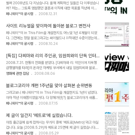
벌써 2008년도 다 지났습니다. 올해 계획하신 일들은 다 이루셨습니
싶군요^^ 서면 인터뷰였는지라 제가 의도치 않은 과장된 이야기도 더
까? 저는... 그토록 염원했던 결혼과 이직에 대한 목표를 작년에 이어
러 있습니다. 특히 '듀나, 김정대와 함께 영퀴방에서 내공을 쌓아온' 이
올해도 실패하고 말았습니다 OTL... 오히려 이직면에서는 경기 한파
페니웨이™의 궁시렁
2008.12.31
부분은 눈팅족이었던 저로서도 언급하기가 민망스럽군요 ㅡㅡ;; 긴 내
의 영향으로 사면초가의 위기에 몰리기까지 했고, 결혼문제는 뭐.. ㅠ
용을 전부 여기에 담을 수는 없고 한번 직접 찾아가셔서 읽어보시기 바
ㅠ 특히 올 3,4월은 극심한 슬럼프에 빠져서 블로그 개설이래 처음으
랍니다. 바로가기 클릭
사이트 리뉴얼을 맞이하여 돌아본 블로그 변천사
로 월 방문자가 10만명을 밑도는 지경에 이르렀습니다. 오죽하면 블로
페니웨이™의 In This Film을 개설한지도 어느덧 1년 4개월이 되었
그 폐쇄를 심각하게 고려하기까지 했을까요.. 그럼에도 불구하고 슬기
다. 그전에는 정말 블로그라고는 싸이월드나 끄적대던 수준이었는데,
롭게 슬럼프를 극복하고 또 많은 분들이 격려를 해준 덕에 올 한해도
웹디자인에는 전혀 문외한인 필자가 티스토리라는 설치형 블로그 서
페니웨이™의 궁시렁
2008.10.24
풍성한 수확을 거둘 수 있는 시간이었습니다. 그럼 2008년 한해 제
비스에 둥지를 틀었다는건 지금 생각해도 참 미스테리다. 물론 초기에
블로그에서 있었던 소소한 일들을 소개하고자 합니다. 1.블로그 방문
는 기본 스킨만을 사용했던지라 지금 돌이켜보면 썰렁하기 이를데 없
객 200만 카운터 돌파 지난 ..
[특집] 다찌마와 리의 주인공, 임원희와의 단독 인터
다. 다음은 그 초기당시의 캡쳐사진이다. 2007년 7월의 메인화면.
뷰!
2008.7.31. 한통의 전화를 받았다. [다찌마와 리: 악인이여 지옥행
하하, 주제에 또 애드센스는 알아가지고 메인화면에 뻔뻔스럽게 광고
급행열차를 타라]의 온라인 마케팅 부서에서 내일 임원희씨와 블로거
를 배치해놓은 저 모습을 보면 지금은 정말 낯뜨거운 장면이 아닐 수
와의 인터뷰가 있을 예정이니, 가능하겠냐는 연락이었다. 다행히 오후
영화에 관한 잡담
2008.08.06
없다. 배너라고는 찾아볼 수 없는 저 썰렁한 화면하며... 참으로 가관이
근무가 없는 날이라 별다른 생각없이 승락했다. 알고보니 필자 말고도
다. 그러던 것이 티스토리에서 스킨위자드 서비스를 시작하면서 조금
여러명의 영화 블로거가 함께 인터뷰를 진행할 예정이었는데, 모두 일
씩 변화가 생겼다. 아마 스킨위자드가 없었..
블로그코리아 개편 1주년을 맞아 살펴본 순위변동
정이 안맞아 필자만 남게 된것.. 나와 임원희씨 단 둘이 뭔 얘기를 하겠
그러고보니 페니웨이™의 In This Film을 개설한지도 1년이 넘었다.
냐며 여배우로 바꿔달라는 간곡한(?) 부탁을 했지만 가볍게 거절당한
아마 작년 이때쯤이었을거다. 다 망해가던(?) 블로그코리아가 새롭게
페니웨이™ ㅠㅠ 2008.8.1. 인터뷰 날이다. 뻘줌한 상황을 최대한 피
개편을 한 시기가... 즉 오늘날의 블코는 페니웨이™와 비슷하게 출발했
페니웨이™의 궁시렁
2008.07.15
하고자 많은 질문을 준비한 페니웨이. 약속한 장소인 신사동의 모 스튜
다는 거다. 음하하... 암튼 블코가 개편하면서 랭킹 서비스를 시작했었
디오로 향했다. 근데 있어야 할 장소에 이놈의 스튜디오가 안보이는거
는데, 작년에는 내 블로그 랭킹이 꽤 상위권이 위치했던걸로 기억된다.
다. 찜통 더위속에서 한..
제 글이 일간지 '메트로'에 실렸습니다.
작년 11월에 이와 관련된 포스트를 쓴 적이 있다. 2007/11/02 - [페
아침 출근길에 쉽게 접하시는 무가지 중에 '메트로(Metro)'라고 아실
니웨이™의 궁시렁] - 블코랭킹 상위권 입성! 음... 꽤 흐뭇하지 않는
겁니다. 오늘 (2008.5.29)자 메트로 25면에 제 글이 실렸습니다.
가? 전체 순위에서 톱10안에 들었다 하면 정말 작년에는 신인치곤 잘
제목은 "66세 해리슨 포드의 인디아나 존스4 캐스팅 비화"로 되어
페니웨이™의 궁시렁
2008.05.29
나갔구나 하는 생각이 든다. 흐흐흐... 요즘은 이런 등수놀이가 다소 시