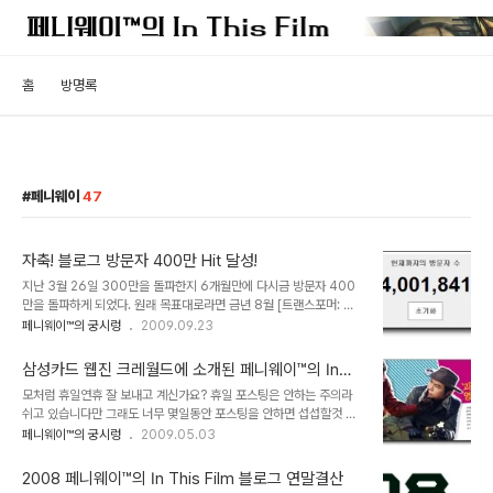
홈
방명록
페니웨이
47
자축! 블로그 방문자 400만 Hit 달성!
지난 3월 26일 300만을 돌파한지 6개월만에 다시금 방문자 400
만을 돌파하게 되었다. 원래 목표대로라면 금년 8월 [트랜스포머: 패
자의 역습] 개봉을 전후해 달성하려던 목표였는데, 역시나 맘대로 되
페니웨이™의 궁시렁
2009.09.23
는건 없다. 아무튼 오늘 400만 돌파의 주역은 '괴작열전(怪作列傳)
: 슈퍼 노이피 - 필리핀 슈퍼히어로 영화 속 박산다라의 모습은?' 으로
삼성카드 웹진 크레월드에 소개된 페니웨이™의 In
서 어제 Daum View의 인기이슈에 선정된 이후 오늘 또다시
This Film
모처럼 휴일연휴 잘 보내고 계신가요? 휴일 포스팅은 안하는 주의라
Daum 메인에 오르면서 트래픽 폭탄이 터지고 있다. 아뭏든 올해
쉬고 있습니다만 그래도 너무 몇일동안 포스팅을 안하면 섭섭할것 같
300만,400만 돌파를 연거푸 이뤘으니 내년 초쯤에 다시한번 500
아 오랜만에 자랑 좀 하겠습니다. 삼성카드에서 발행하는 크레월드
페니웨이™의 궁시렁
2009.05.03
만 돌파를 목표로 달려볼 예정이다. 아 이쯤해서 400만 돌파 기념으
(www.creworld.co.kr)라는 웹진에 제 블로그가 파워블로거로 소
로 맥스무비 4000원 예매할인권 1매를 추첨으로 선사해 드리겠다.
개되었습니다. 예전 필름 2.0에서 활동하시던 우디님과 인터뷰한 내
원하시는 분은 닉넴과 함께 희망하는..
2008 페니웨이™의 In This Film 블로그 연말결산
용이 담겨져 있는데, 이런식으로 장황하게 소개되는건 아마 처음일듯