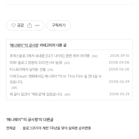
공감
구독하기
'
페니웨이™의 궁시렁
' 카테고리의 다른 글
프레스블로그에서 보내준 [다크 나이트] 관련 레어 아이템!
2008.09.10
(34)
자축! 블로그 방문자 200만 Hit 달성!
2008.09.08
(20)
티스토리에서 날아온 선물
2008.06.28
(19)
이제 Daum 영화에서도 페니웨이™의 In This Film 을 만나실 수
있습니다.
2008.06.09
(38)
제 글이 일간지 '메트로'에 실렸습니다.
2008.05.29
(40)
'페니웨이™의 궁시렁'의 다른글
현재글
블로그코리아 개편 1주년을 맞아 살펴본 순위변동