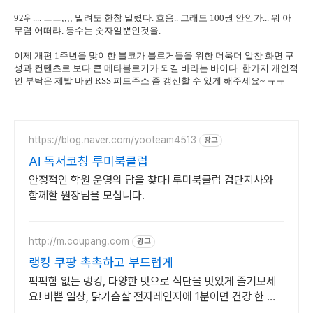
92위.... ㅡㅡ;;;; 밀려도 한참 밀렸다. 흐음.. 그래도 100권 안인가... 뭐 아
무렴 어떠랴. 등수는 숫자일뿐인것을.
이제 개편 1주년을 맞이한 블코가 블로거들을 위한 더욱더 알찬 화면 구
성과 컨텐츠로 보다 큰 메타블로거가 되길 바라는 바이다. 한가지 개인적
인 부탁은 제발 바뀐 RSS 피드주소 좀 갱신할 수 있게 해주세요~ ㅠㅠ
https://blog.naver.com/yooteam4513
광고
AI 독서코칭 루미북클럽
안정적인 학원 운영의 답을 찾다! 루미북클럽 검단지사와
함께할 원장님을 모십니다.
http://m.coupang.com
광고
랭킹 쿠팡 촉촉하고 부드럽게
퍽퍽함 없는 랭킹, 다양한 맛으로 식단을 맛있게 즐겨보세
요! 바쁜 일상, 닭가슴살 전자레인지에 1분이면 건강 한 끼
완성!