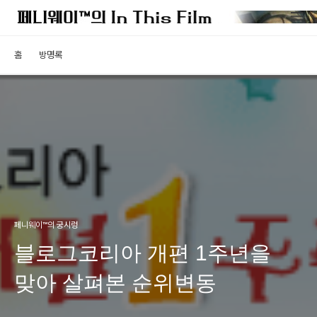
홈
방명록
페니웨이™의 궁시렁
블로그코리아 개편 1주년을
맞아 살펴본 순위변동