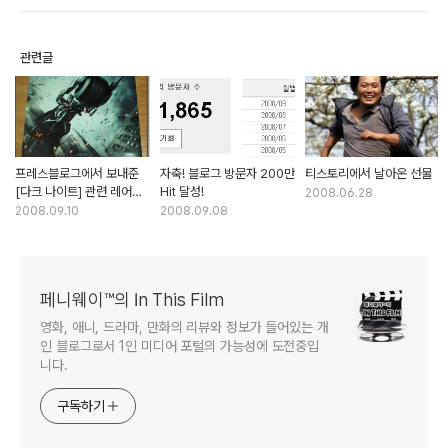
관련글
프레스블로그에서 보내준
자축! 블로그 방문자 200만
티스토리에서 날아온 선물
[다크 나이트] 관련 레어
Hit 달성!
2008.06.28
아이템!
2008.09.10
2008.09.08
페니웨이™의 In This Film
영화, 애니, 드라마, 만화의 리뷰와 정보가 들어있는 개
인 블로그로서 1인 미디어 포털의 가능성에 도전중입
니다.
구독하기