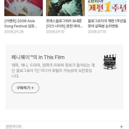
[이벤트] 2008 Asia
프레스블로그에서 보내준
블로그코리아 개편 1주년을
Song Festival 입장
[다크 나이트] 관련 레어
맞아 살펴본 순위변동
교환권 티켓을 배부합니다!
아이템!
2008.09.28
2008.09.10
2008.07.15
(종료)
페니웨이™의 In This Film
영화, 애니, 드라마, 만화의 리뷰와 정보가 들어있는 개
인 블로그로서 1인 미디어 포털의 가능성에 도전중입
니다.
구독하기
관련사이트