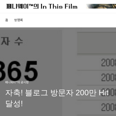
홈
방명록
페니웨이™의 궁시렁
자축! 블로그 방문자 200만 Hit
달성!