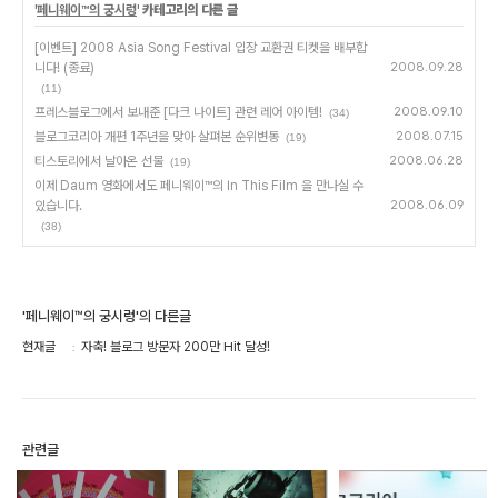
'
페니웨이™의 궁시렁
' 카테고리의 다른 글
[이벤트] 2008 Asia Song Festival 입장 교환권 티켓을 배부합
니다! (종료)
2008.09.28
(11)
프레스블로그에서 보내준 [다크 나이트] 관련 레어 아이템!
2008.09.10
(34)
블로그코리아 개편 1주년을 맞아 살펴본 순위변동
2008.07.15
(19)
티스토리에서 날아온 선물
2008.06.28
(19)
이제 Daum 영화에서도 페니웨이™의 In This Film 을 만나실 수
있습니다.
2008.06.09
(38)
'페니웨이™의 궁시렁'의 다른글
현재글
자축! 블로그 방문자 200만 Hit 달성!
관련글