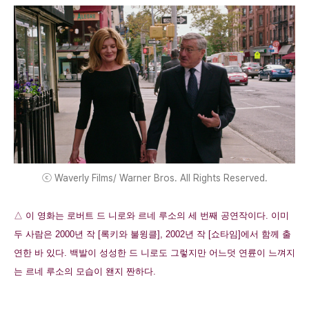
ⓒ Waverly Films/ Warner Bros. All Rights Reserved.
△ 이 영화는 로버트 드 니로와 르네 루소의 세 번째 공연작이다. 이미
두 사람은 2000년 작 [록키와 불윙클], 2002년 작 [쇼타임]에서 함께 출
연한 바 있다. 백발이 성성한 드 니로도 그렇지만 어느덧 연륜이 느껴지
는 르네 루소의 모습이 왠지 짠하다.