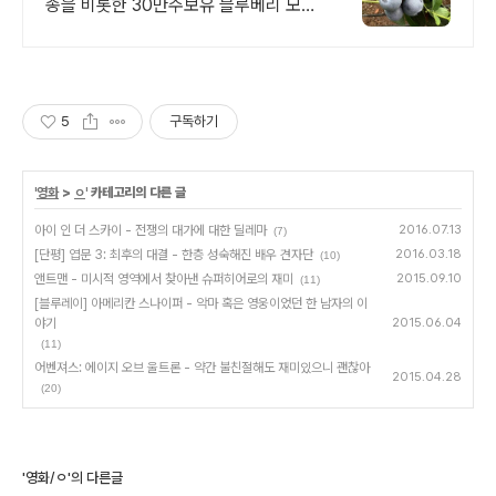
종을 비롯한 30만주보유 블루베리 모든
자재.
5
구독하기
'
영화
>
ㅇ
' 카테고리의 다른 글
아이 인 더 스카이 - 전쟁의 대가에 대한 딜레마
2016.07.13
(7)
[단평] 엽문 3: 최후의 대결 - 한층 성숙해진 배우 견자단
2016.03.18
(10)
앤트맨 - 미시적 영역에서 찾아낸 슈퍼히어로의 재미
2015.09.10
(11)
[블루레이] 아메리칸 스나이퍼 - 악마 혹은 영웅이었던 한 남자의 이
야기
2015.06.04
(11)
어벤져스: 에이지 오브 울트론 - 약간 불친절해도 재미있으니 괜찮아
2015.04.28
(20)
'영화/ㅇ'의 다른글