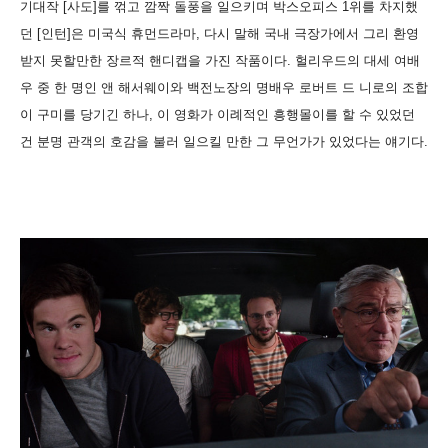
기대작 [사도]를 꺾고 깜짝 돌풍을 일으키며 박스오피스 1위를 차지했
던 [인턴]은 미국식 휴먼드라마, 다시 말해 국내 극장가에서 그리 환영
받지 못할만한 장르적 핸디캡을 가진 작품이다. 헐리우드의 대세 여배
우 중 한 명인 앤 해서웨이와 백전노장의 명배우 로버트 드 니로의 조합
이 구미를 당기긴 하나, 이 영화가 이례적인 흥행몰이를 할 수 있었던
건 분명 관객의 호감을 불러 일으킬 만한 그 무언가가 있었다는 얘기다.