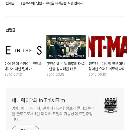
현재글
[블루레이] 인턴 - 세대를 뛰어넘는 직장 판타지
관련글
아이 인 더 스카이 - 전쟁의
[단평] 엽문 3: 최후의 대결
앤트맨 - 미시적 영역에서
대가에 대한 딜레마
- 한층 성숙해진 배우
찾아낸 슈퍼히어로의 재미
견자단
2016.07.13
2016.03.18
2015.09.10
페니웨이™의 In This Film
영화, 애니, 드라마, 만화의 리뷰와 정보가 들어있는 개
인 블로그로서 1인 미디어 포털의 가능성에 도전중입
니다.