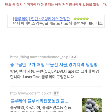
텐츠 중 캡쳐 이미지에 대한 권리는 해당 저작권사에게 있음을 알립니다.
[블루레이] 인턴 : 오링케이스 한정판
-
낸시 마이어스 감독, 로버트 드 니로 외 출연/워너브라더스
https://blog.naver.com/bomool_ship
광고
중고음반 고가 매입 보물선 서울,경기지역 당일방문
가능
방문, 택배 가능. 음반(CD,LP,DVD,Tape)을 고가에 매입
합니다. LaserDisc,블루레이 구입합니다.
http://www.dcfarm.co.kr/
광고
블루레이 블루베리전문농원 블루
베리묘목 농자재 영양제
블루베리, 아로니아, 블랙커런트등 신품