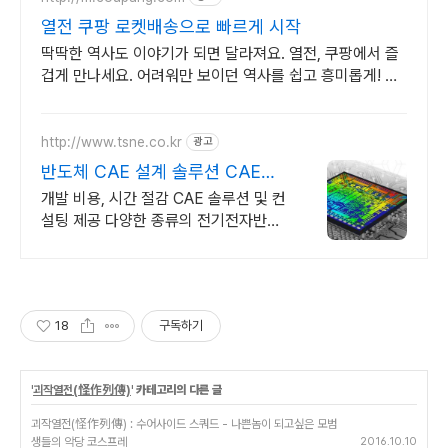
열전 쿠팡 로켓배송으로 빠르게 시작
딱딱한 역사도 이야기가 되면 달라져요. 열전, 쿠팡에서 즐
겁게 만나세요. 어려워만 보이던 역사를 쉽고 흥미롭게! 와
우회원은 30일 무료반품으로 부담없이.
http://www.tsne.co.kr
광고
반도체 CAE 설계 솔루션 CAE전
문기업태성에스엔이
개발 비용, 시간 절감 CAE 솔루션 및 컨
설팅 제공 다양한 종류의 전기전자반도
체 개발을 위한 종합적인 솔루션의 해답
은 태성에스엔이
18
구독하기
'
괴작열전(怪作列傳)
' 카테고리의 다른 글
괴작열전(怪作列傳) : 수어사이드 스쿼드 - 나쁜놈이 되고싶은 모범
생들의 악당 코스프레
2016.10.10