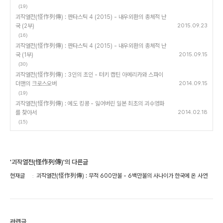
(19)
괴작열전(怪作列傳) : 판타스틱 4 (2015) - 내우외환의 총체적 난
국 (2부)
2015.09.23
(16)
괴작열전(怪作列傳) : 판타스틱 4 (2015) - 내우외환의 총체적 난
국 (1부)
2015.09.15
(30)
괴작열전(怪作列傳) : 3인의 초인 - 터키 캡틴 아메리카와 스파이
더맨의 크로스오버
2014.09.15
(19)
괴작열전(怪作列傳) : 에도 킹콩 - 잃어버린 일본 최초의 괴수영화
를 찾아서
2014.02.18
(15)
'괴작열전(怪作列傳)'의 다른글
현재글
괴작열전(怪作列傳) : 무적 600만불 - 6백만불의 사나이가 한국에 온 사연
관련글