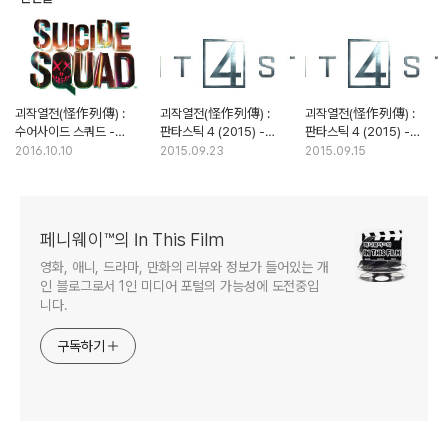
괴작열전(怪作列傳) :
괴작열전(怪作列傳) :
괴작열전(怪作列傳) :
수어사이드 스쿼드 -
판타스틱 4 (2015) -
판타스틱 4 (2015) -
나쁜놈이 되고싶은
내우외환의 총체적 난국
내우외환의 총체적 난국
2016.10.10
2015.09.23
2015.09.15
모범생들의 악당 코스프레
(2부)
(1부)
페니웨이™의 In This Film
영화, 애니, 드라마, 만화의 리뷰와 정보가 들어있는 개
인 블로그로서 1인 미디어 포털의 가능성에 도전중입
니다.
구독하기