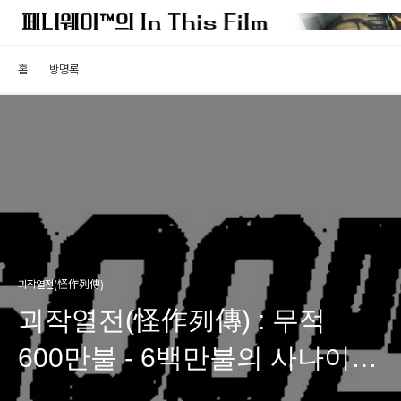
홈
방명록
괴작열전(怪作列傳)
괴작열전(怪作列傳) : 무적
600만불 - 6백만불의 사나이가
한국에 온 사연