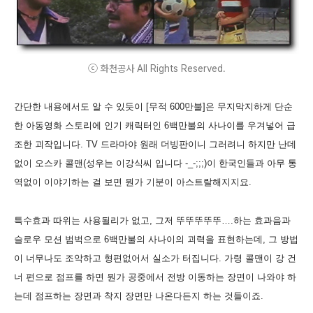
ⓒ 화천공사 All Rights Reserved.
간단한 내용에서도 알 수 있듯이 [무적 600만불]은 무지막지하게 단순
한 아동영화 스토리에 인기 캐릭터인 6백만불의 사나이를 우겨넣어 급
조한 괴작입니다. TV 드라마야 원래 더빙판이니 그러려니 하지만 난데
없이 오스카 콜맨(성우는 이강식씨 입니다 -_-;;;)이 한국인들과 아무 통
역없이 이야기하는 걸 보면 뭔가 기분이 아스트랄해지지요.
특수효과 따위는 사용될리가 없고, 그저 뚜뚜뚜뚜뚜….하는 효과음과
슬로우 모션 범벅으로 6백만불의 사나이의 괴력을 표현하는데, 그 방법
이 너무나도 조악하고 형편없어서 실소가 터집니다. 가령 콜맨이 강 건
너 편으로 점프를 하면 뭔가 공중에서 전방 이동하는 장면이 나와야 하
는데 점프하는 장면과 착지 장면만 나온다든지 하는 것들이죠.