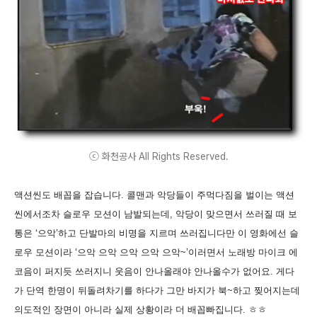
ⓒ 화천공사 All Rights Reserved.
액션씬도 배꼽을 잡습니다. 콜맨과 악당들이 주먹다짐을 벌이는 액션
씬에서조차 슬로우 모션이 남발되는데, 악당이 맞으면서 쓰러질 때 보
통은 ‘으악’하고 단발마의 비명을 지르며 쓰러집니다만 이 영화에선 슬
로우 모션이라 ‘으악 으악 으악 으악 으악~’이러면서 노래방 마이크 에
코음이 퍼지듯 쓰러지니 웃음이 안나올래야 안나올수가 없어요. 게다
가 단역 한명이 뒤돌려차기를 하다가 그만 바지가 북~하고 찢어지는데
의도적인 장면이 아니라 실제 상황이라 더 배꼽빠집니다. ㅎㅎ